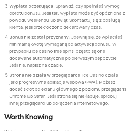
Wypłata oczekująca:
Sprawdź, czy spełniłeś wymogi
obrotu bonusu. Jeśli tak, wypłata może być opóźniona z
powodu weekendu lub świąt. Skontaktuj się z obsługą
klienta, jeśli przekroczono deklarowany czas.
Bonus nie został przyznany:
Upewnij się, że wpłaciłeś
minimalną kwotę wymaganą do aktywacji bonusu. W
przypadku ice casino free spins, często są one
dodawane automatycznie po pierwszym depozycie.
Jeśli nie, napisz na czacie.
Strona nie działa w przeglądarce:
Ice Casino działa
jako progresywna aplikacja webowa (PWA). Możesz
dodać skrót do ekranu głównego z poziomu przeglądarki
Chrome lub Safari. Jeśli strona się nie ładuje, spróbuj
innej przeglądarki lub połączenia internetowego.
Worth Knowing