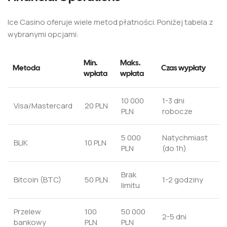
Ice Casino oferuje wiele metod płatności. Poniżej tabela z
wybranymi opcjami:
Min.
Maks.
Metoda
Czas wypłaty
wpłata
wpłata
10 000
1-3 dni
Visa/Mastercard
20 PLN
PLN
robocze
5 000
Natychmiast
BLIK
10 PLN
PLN
(do 1h)
Brak
Bitcoin (BTC)
50 PLN
1-2 godziny
limitu
Przelew
100
50 000
2-5 dni
bankowy
PLN
PLN