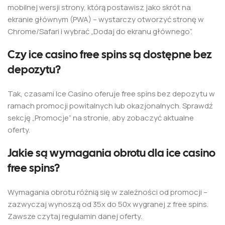
mobilnej wersji strony, którą postawisz jako skrót na
ekranie głównym (PWA) – wystarczy otworzyć stronę w
Chrome/Safari i wybrać „Dodaj do ekranu głównego”.
Czy ice casino free spins są dostępne bez
depozytu?
Tak, czasami Ice Casino oferuje free spins bez depozytu w
ramach promocji powitalnych lub okazjonalnych. Sprawdź
sekcję „Promocje” na stronie, aby zobaczyć aktualne
oferty.
Jakie są wymagania obrotu dla ice casino
free spins?
Wymagania obrotu różnią się w zależności od promocji –
zazwyczaj wynoszą od 35x do 50x wygranej z free spins.
Zawsze czytaj regulamin danej oferty.