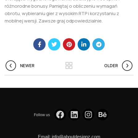
różnorodne bonusy. Pamiętaj o obliczeniu wymagań
obrotu, wybieraniu gier z wysokim RTP i korzystaniu z
mobilnej wersji. Zawsze graj odpowiedzialnie.
NEWER
OLDER
Follow us
Email: info@aboutdesignz.com