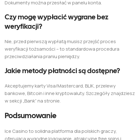
Dokumenty można przesłać w panelu konta.
Czy mogę wypłacić wygrane bez
weryfikacji?
Nie, przed pierwszą wypłatą musisz przejść proces
weryfikacji tożsamości – to standardowa procedura
przeciwdziałania praniu pieniędzy.
Jakie metody płatności są dostępne?
Akceptujemy karty Visa/Mastercard, BLIK, przelewy
bankowe, Bitcoin i inne kryptowaluty. Szczegóły znajdziesz
w sekcji „Bank” na stronie.
Podsumowanie
Ice Casino to solidna platforma dla polskich graczy,
oferująca wygodne logowanie, atrakcyjne free spins i