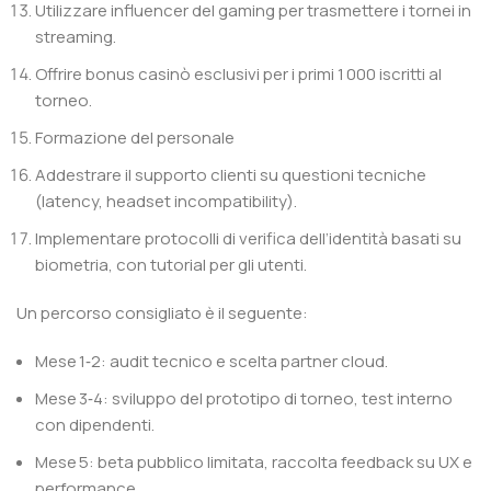
Utilizzare influencer del gaming per trasmettere i tornei in
streaming.
Offrire bonus casinò esclusivi per i primi 1 000 iscritti al
torneo.
Formazione del personale
Addestrare il supporto clienti su questioni tecniche
(latency, headset incompatibility).
Implementare protocolli di verifica dell’identità basati su
biometria, con tutorial per gli utenti.
Un percorso consigliato è il seguente:
Mese 1‑2: audit tecnico e scelta partner cloud.
Mese 3‑4: sviluppo del prototipo di torneo, test interno
con dipendenti.
Mese 5: beta pubblico limitata, raccolta feedback su UX e
performance.