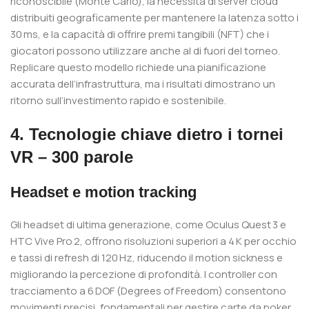
riconoscibile (Monte Carlo), la necessità di server cloud
distribuiti geograficamente per mantenere la latenza sotto i
30 ms, e la capacità di offrire premi tangibili (NFT) che i
giocatori possono utilizzare anche al di fuori del torneo.
Replicare questo modello richiede una pianificazione
accurata dell’infrastruttura, ma i risultati dimostrano un
ritorno sull’investimento rapido e sostenibile.
4. Tecnologie chiave dietro i tornei
VR – 300 parole
Headset e motion tracking
Gli headset di ultima generazione, come Oculus Quest 3 e
HTC Vive Pro 2, offrono risoluzioni superiori a 4 K per occhio
e tassi di refresh di 120 Hz, riducendo il motion sickness e
migliorando la percezione di profondità. I controller con
tracciamento a 6 DOF (Degrees of Freedom) consentono
movimenti precisi, fondamentali per gestire carte da poker