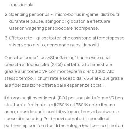
tradizionale.
Spending per bonus – i micro‑bonus in‑game, distribuiti
durante le pause, spingono i giocatori a effettuare
ulteriori wagering per sbloccare ricompense.
Effetto rete – gli spettatori che assistono ai tornei spesso
si iscrivono al sito, generando nuovi depositi.
Operatori come “LuckyStar Gaming” hanno visto una
crescita a doppia cifra (23 %) del fatturato trimestrale
grazie a un torneo VR con montepremi di €100 000. Allo
stesso tempo, il churn rate è sceso dal 7,5 % al 4,2 % grazie
alla fidelizzazione offerta dalle esperienze sociali.
Il ritorno sugli investimenti (ROI) per una piattaforma VR ben
strutturata è stimato tra il 250 % e il 350 % entro il primo
anno, considerando costi di sviluppo, licenze hardware e
spese di marketing. Per i nuovi operatori, il modello di
partnership con fornitori di tecnologia (es. licenze di motori