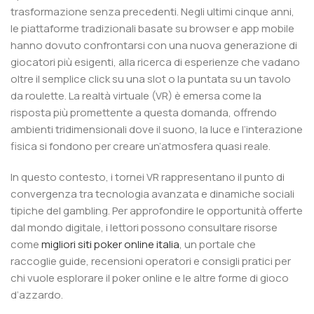
trasformazione senza precedenti. Negli ultimi cinque anni,
le piattaforme tradizionali basate su browser e app mobile
hanno dovuto confrontarsi con una nuova generazione di
giocatori più esigenti, alla ricerca di esperienze che vadano
oltre il semplice click su una slot o la puntata su un tavolo
da roulette. La realtà virtuale (VR) è emersa come la
risposta più promettente a questa domanda, offrendo
ambienti tridimensionali dove il suono, la luce e l’interazione
fisica si fondono per creare un’atmosfera quasi reale.
In questo contesto, i tornei VR rappresentano il punto di
convergenza tra tecnologia avanzata e dinamiche sociali
tipiche del gambling. Per approfondire le opportunità offerte
dal mondo digitale, i lettori possono consultare risorse
come
migliori siti poker online italia
, un portale che
raccoglie guide, recensioni operatori e consigli pratici per
chi vuole esplorare il poker online e le altre forme di gioco
d’azzardo.