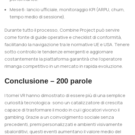
Mese 6: lancio ufficiale, monitoraggio KPI (ARPU, churn,
tempo medio di sessione).
Durante tutto il processo, Combine Project può servire
come fonte di guide operative e checklist di conformità,
facilitando la navigazione tra le normative UE e USA. Tenere
sotto controllo le tendenze emergenti e aggiornare
costantemente la piattaforma garantirà che l’operatore
rimanga competitivo in un mercato in rapida evoluzione.
Conclusione – 200 parole
I tornei VR hanno dimostrato di essere più di una semplice
curiosità tecnologica: sono un catalizzatore di crescita
capace di trasformare il modo in cui i giocatori vivono il
gambling. Grazie a un coinvolgimento sociale senza
precedenti, premi personalizzati e ambienti visivamente
sbalorditivi, questi eventi aumentano il valore medio del