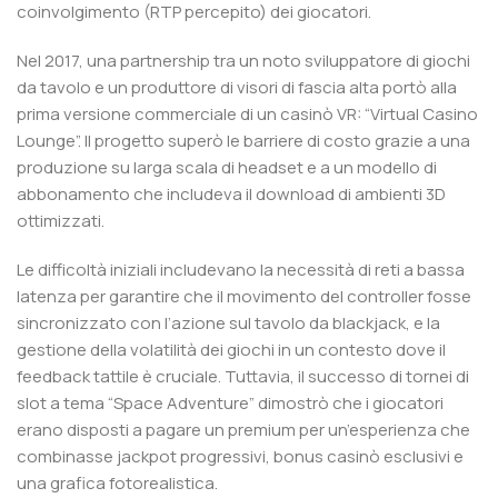
coinvolgimento (RTP percepito) dei giocatori.
Nel 2017, una partnership tra un noto sviluppatore di giochi
da tavolo e un produttore di visori di fascia alta portò alla
prima versione commerciale di un casinò VR: “Virtual Casino
Lounge”. Il progetto superò le barriere di costo grazie a una
produzione su larga scala di headset e a un modello di
abbonamento che includeva il download di ambienti 3D
ottimizzati.
Le difficoltà iniziali includevano la necessità di reti a bassa
latenza per garantire che il movimento del controller fosse
sincronizzato con l’azione sul tavolo da blackjack, e la
gestione della volatilità dei giochi in un contesto dove il
feedback tattile è cruciale. Tuttavia, il successo di tornei di
slot a tema “Space Adventure” dimostrò che i giocatori
erano disposti a pagare un premium per un’esperienza che
combinasse jackpot progressivi, bonus casinò esclusivi e
una grafica fotorealistica.