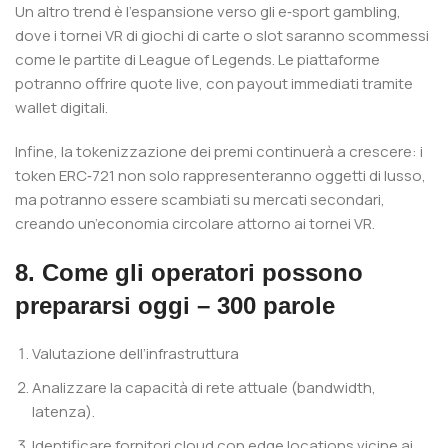
Un altro trend è l’espansione verso gli e‑sport gambling,
dove i tornei VR di giochi di carte o slot saranno scommessi
come le partite di League of Legends. Le piattaforme
potranno offrire quote live, con payout immediati tramite
wallet digitali.
Infine, la tokenizzazione dei premi continuerà a crescere: i
token ERC‑721 non solo rappresenteranno oggetti di lusso,
ma potranno essere scambiati su mercati secondari,
creando un’economia circolare attorno ai tornei VR.
8. Come gli operatori possono
prepararsi oggi – 300 parole
Valutazione dell’infrastruttura
Analizzare la capacità di rete attuale (bandwidth,
latenza).
Identificare fornitori cloud con edge locations vicine ai