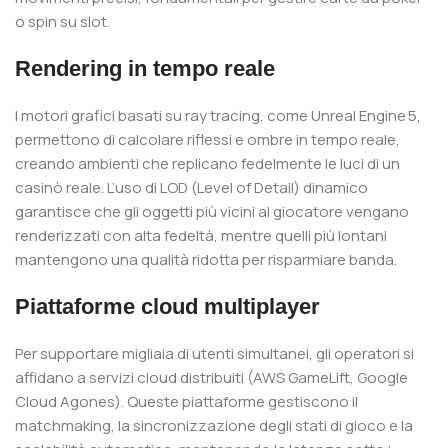
o spin su slot.
Rendering in tempo reale
I motori grafici basati su ray tracing, come Unreal Engine 5,
permettono di calcolare riflessi e ombre in tempo reale,
creando ambienti che replicano fedelmente le luci di un
casinò reale. L’uso di LOD (Level of Detail) dinamico
garantisce che gli oggetti più vicini al giocatore vengano
renderizzati con alta fedeltà, mentre quelli più lontani
mantengono una qualità ridotta per risparmiare banda.
Piattaforme cloud multiplayer
Per supportare migliaia di utenti simultanei, gli operatori si
affidano a servizi cloud distribuiti (AWS GameLift, Google
Cloud Agones). Queste piattaforme gestiscono il
matchmaking, la sincronizzazione degli stati di gioco e la