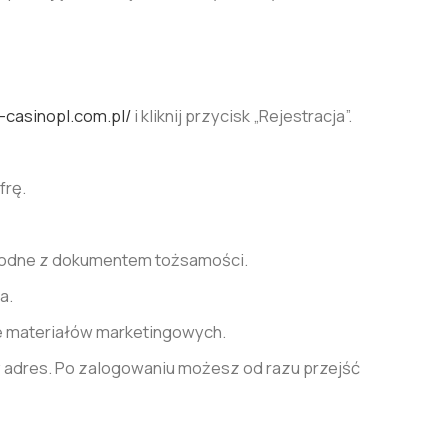
v-casinopl.com.pl/
i kliknij przycisk „Rejestracja”.
frę.
godne z dokumentem tożsamości.
a.
ie materiałów marketingowych.
any adres. Po zalogowaniu możesz od razu przejść