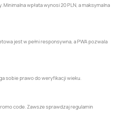
y. Minimalna wpłata wynosi 20 PLN, a maksymalna
rnetowa jest w pełni responsywna, a PWA pozwala
ga sobie prawo do weryfikacji wieku.
 promo code. Zawsze sprawdzaj regulamin