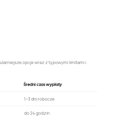
larniejsze opcje wraz z typowymi limitami i
Średni czas wypłaty
1–3 dni robocze
do 24 godzin