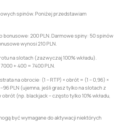
mowych spinów. Poniżej przedstawiam
do bonusowe: 200 PLN. Darmowe spiny: 50 spinów
bonusowe wynosi 210 PLN.
rotu na slotach (zazwyczaj 100% wkładu).
 7000 + 400 = 7400 PLN.
ata na obrocie: (1 – RTP) × obrót = (1 – 0,96) ×
6 PLN (ujemna, jeśli grasz tylko na slotach z
brót (np. blackjack – często tylko 10% wkładu,
mogą być wymagane do aktywacji niektórych