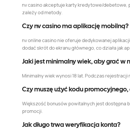
nv casino akceptuje karty kredytowe/debetowe, 
zależy od metody.
Czy nv casino ma aplikację mobilną?
nv online casino nie oferuje dedykowanej aplikac
dodać skrót do ekranu głównego, co działa jak apl
Jaki jest minimalny wiek, aby grać w n
Minimalny wiek wynosi 18 lat. Podczas rejestracj
Czy muszę użyć kodu promocyjnego,
Większość bonusów powitalnych jest dostępna be
promocji.
Jak długo trwa weryfikacja konta?