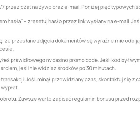
7 przez czat na żywo oraz e-mail. Poniżej pięć typowych sc
em hasła” – zresetuj hasło przez link wysłany na e-mail. Je
ę, że przesłane zdjęcia dokumentów są wyraźne i nie odbija
cesie.
yłeś prawidłowego nv casino promo code. Jeśli kod był wy
arciem, jeśli nie widzisz środków po 30 minutach.
 transakcji. Jeśli minął przewidziany czas, skontaktuj się 
 wypłat.
obrotu. Zawsze warto zapisać regulamin bonusu przed roz