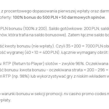
się z procentowego dopasowania pierwszej wpłaty oraz dar
oferty:
100% bonus do 500 PLN + 50 darmowych spinów
.
PLN bonusu (100% z 200). Saldo gotówkowe: 200 PLN, sal
inów, która trafia na saldo bonusowe). Zatem łączne saldo 
 kwoty bonusu (nie wpłaty). Czyli 35 × 200 = 7000 PLN ob
ość wygranej (40 × 10 = 400 PLN). Łącznie wymagany obrót:
: RTP (Return to Player) slotów – zwykle 96%. Oczekiwana str
 bonusu: kwota bonusu – oczekiwana strata = 200 – 296 = –9
 RTP (np. 98%) lub wykorzystywać gry z niskim wkładem w o
warunki bonusu w sekcji promocji. nv casino promo codes 
płaty.