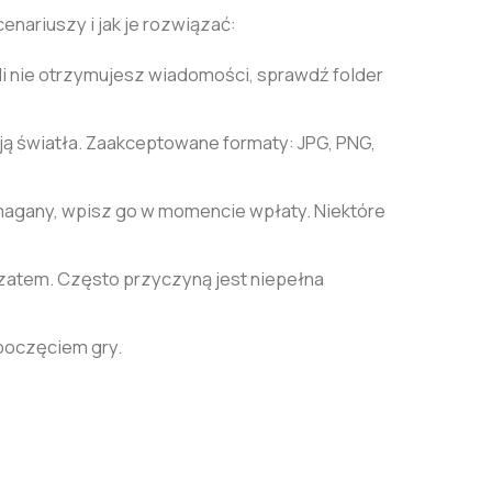
enariuszy i jak je rozwiązać:
śli nie otrzymujesz wiadomości, sprawdź folder
ją światła. Zaakceptowane formaty: JPG, PNG,
magany, wpisz go w momencie wpłaty. Niektóre
z czatem. Często przyczyną jest niepełna
poczęciem gry.