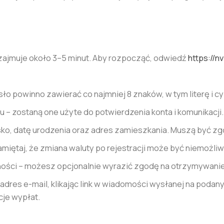
 i zajmuje około 3–5 minut. Aby rozpocząć, odwiedź
https://n
o powinno zawierać co najmniej 8 znaków, w tym literę i cy
u – zostaną one użyte do potwierdzenia konta i komunikacji.
o, datę urodzenia oraz adres zamieszkania. Muszą być z
amiętaj, że zmiana waluty po rejestracji może być niemożliw
tności – możesz opcjonalnie wyrazić zgodę na otrzymywan
wój adres e-mail, klikając link w wiadomości wysłanej na pod
cje wypłat.