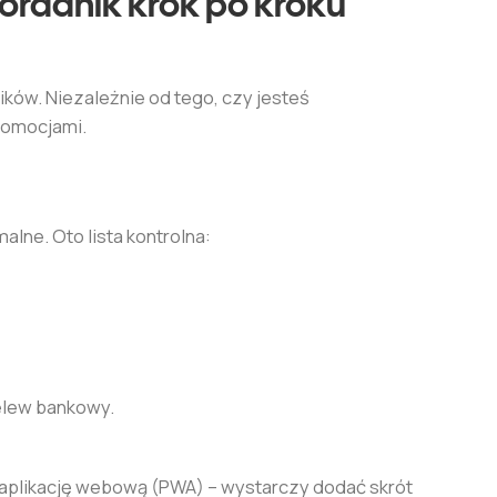
 poradnik krok po kroku
ików. Niezależnie od tego, czy jesteś
romocjami.
lne. Oto lista kontrolna:
zelew bankowy.
ą aplikację webową (PWA) – wystarczy dodać skrót