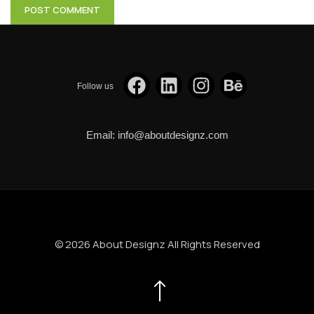
Follow us
Email: info@aboutdesignz.com
© 2026 About Designz All Rights Reserved