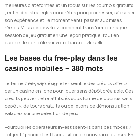
meilleures plateformes et un focus sur les tournois gratuits
; enfin, des stratégies concrètes pour progresser, sécuriser
son expérience et, le moment venu, passer aux mises
réelles. Vous découvrirez comment transformer chaque
session de jeu gratuit en une leçon pratique, tout en
gardant le contrôle sur votre bankroll virtuelle.
Les bases du free‑play dans les
casinos mobiles – 380 mots
Le terme
free‑play
désigne l’ensemble des crédits offerts
par un casino en ligne pour jouer sans dépôt préalable. Ces
crédits peuvent être attribués sous forme de « bonus sans
dépôt », de tours gratuits ou de jetons de démonstration
valables sur une sélection de jeux.
Pourquoi les opérateurs investissent‑ils dans ces modes ?
L’objectif principal est l’acquisition de nouveaux joueurs. En