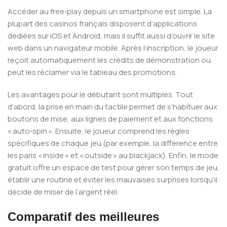
Accéder au free‑play depuis un smartphone est simple. La
plupart des casinos français disposent d’applications
dédiées sur iOS et Android, mais il suffit aussi d’ouvrir le site
web dans un navigateur mobile. Après l’inscription, le joueur
reçoit automatiquement les crédits de démonstration ou
peut les réclamer via le tableau des promotions.
Les avantages pour le débutant sont multiples. Tout
d’abord, la prise en main du tactile permet de s’habituer aux
boutons de mise, aux lignes de paiement et aux fonctions
« auto‑spin ». Ensuite, le joueur comprend les règles
spécifiques de chaque jeu (par exemple, la différence entre
les paris « inside » et « outside » au blackjack). Enfin, le mode
gratuit offre un espace de test pour gérer son temps de jeu,
établir une routine et éviter les mauvaises surprises lorsqu’il
décide de miser de l’argent réel.
Comparatif des meilleures