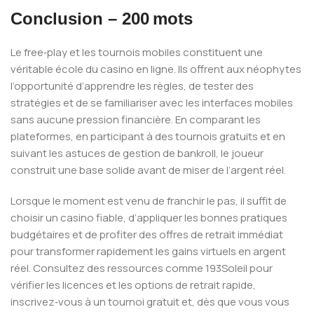
Conclusion – 200 mots
Le free‑play et les tournois mobiles constituent une
véritable école du casino en ligne. Ils offrent aux néophytes
l’opportunité d’apprendre les règles, de tester des
stratégies et de se familiariser avec les interfaces mobiles
sans aucune pression financière. En comparant les
plateformes, en participant à des tournois gratuits et en
suivant les astuces de gestion de bankroll, le joueur
construit une base solide avant de miser de l’argent réel.
Lorsque le moment est venu de franchir le pas, il suffit de
choisir un casino fiable, d’appliquer les bonnes pratiques
budgétaires et de profiter des offres de retrait immédiat
pour transformer rapidement les gains virtuels en argent
réel. Consultez des ressources comme 193Soleil pour
vérifier les licences et les options de retrait rapide,
inscrivez‑vous à un tournoi gratuit et, dès que vous vous