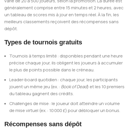
varie de 20 à 500 joueurs, selon la promotion. La durée est
généralement comprise entre 15 minutes et 2 heures, avec
un tableau de scores mis à jour en temps réel. À la fin, les
meilleurs classements reçoivent des récompenses sans
dépôt.
Types de tournois gratuits
Tournois à temps limité : disponibles pendant une heure
précise chaque jour, ils obligent les joueurs à accumuler
le plus de points possible dans le créneau.
Leader‑board quotidien : chaque jour, les participants
jouent un même jeu (ex. :
Book of Dead
) et les 10 premiers
du tableau gagnent des crédits.
Challenges de mise : le joueur doit atteindre un volume
de mise virtuel (ex. : 10 000 £) pour débloquer un bonus.
Récompenses sans dépôt