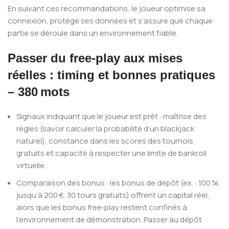
En suivant ces recommandations, le joueur optimise sa
connexion, protège ses données et s’assure que chaque
partie se déroule dans un environnement fiable.
Passer du free‑play aux mises
réelles : timing et bonnes pratiques
– 380 mots
Signaux indiquant que le joueur est prêt : maîtrise des
règles (savoir calculer la probabilité d’un blackjack
naturel), constance dans les scores des tournois
gratuits et capacité à respecter une limite de bankroll
virtuelle.
Comparaison des bonus : les bonus de dépôt (ex. : 100 %
jusqu’à 200 €, 30 tours gratuits) offrent un capital réel,
alors que les bonus free‑play restent confinés à
l’environnement de démonstration. Passer au dépôt