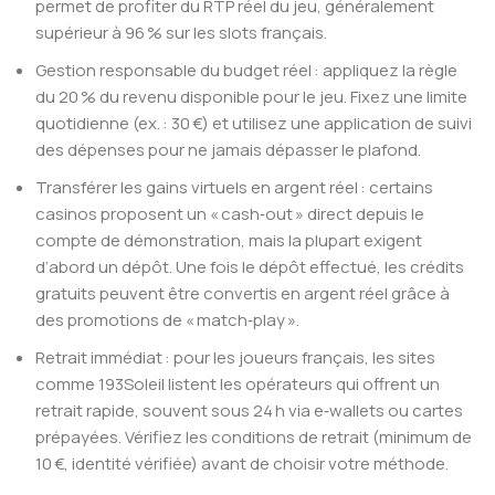
permet de profiter du RTP réel du jeu, généralement
supérieur à 96 % sur les slots français.
Gestion responsable du budget réel : appliquez la règle
du 20 % du revenu disponible pour le jeu. Fixez une limite
quotidienne (ex. : 30 €) et utilisez une application de suivi
des dépenses pour ne jamais dépasser le plafond.
Transférer les gains virtuels en argent réel : certains
casinos proposent un « cash‑out » direct depuis le
compte de démonstration, mais la plupart exigent
d’abord un dépôt. Une fois le dépôt effectué, les crédits
gratuits peuvent être convertis en argent réel grâce à
des promotions de « match‑play ».
Retrait immédiat : pour les joueurs français, les sites
comme 193Soleil listent les opérateurs qui offrent un
retrait rapide, souvent sous 24 h via e‑wallets ou cartes
prépayées. Vérifiez les conditions de retrait (minimum de
10 €, identité vérifiée) avant de choisir votre méthode.