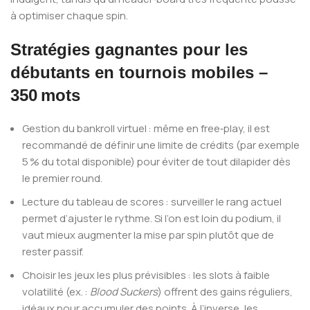
à optimiser chaque spin.
Stratégies gagnantes pour les
débutants en tournois mobiles –
350 mots
Gestion du bankroll virtuel : même en free‑play, il est
recommandé de définir une limite de crédits (par exemple
5 % du total disponible) pour éviter de tout dilapider dès
le premier round.
Lecture du tableau de scores : surveiller le rang actuel
permet d’ajuster le rythme. Si l’on est loin du podium, il
vaut mieux augmenter la mise par spin plutôt que de
rester passif.
Choisir les jeux les plus prévisibles : les slots à faible
volatilité (ex. :
Blood Suckers
) offrent des gains réguliers,
idéaux pour accumuler des points. À l’inverse, les