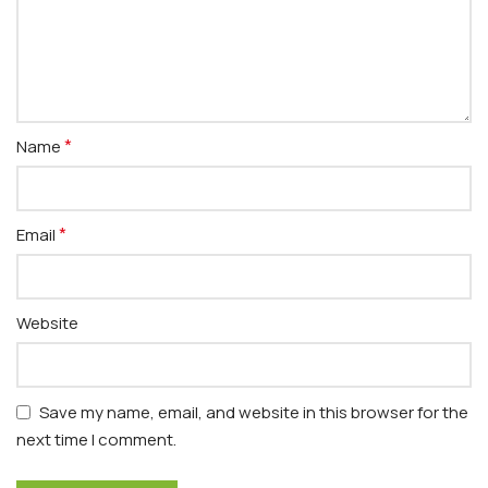
*
Name
*
Email
Website
Save my name, email, and website in this browser for the
next time I comment.