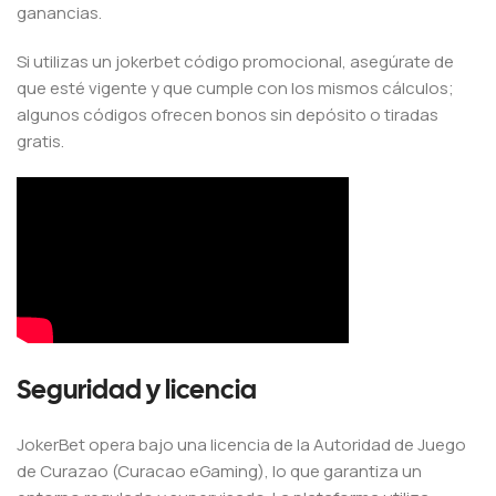
ganancias.
Si utilizas un jokerbet código promocional, asegúrate de
que esté vigente y que cumple con los mismos cálculos;
algunos códigos ofrecen bonos sin depósito o tiradas
gratis.
Seguridad y licencia
JokerBet opera bajo una licencia de la Autoridad de Juego
de Curazao (Curacao eGaming), lo que garantiza un