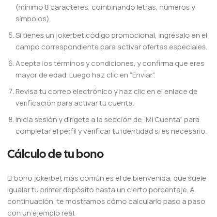
(mínimo 8 caracteres, combinando letras, números y
símbolos).
Si tienes un jokerbet código promocional, ingrésalo en el
campo correspondiente para activar ofertas especiales.
Acepta los términos y condiciones, y confirma que eres
mayor de edad. Luego haz clic en “Enviar”.
Revisa tu correo electrónico y haz clic en el enlace de
verificación para activar tu cuenta.
Inicia sesión y dirígete a la sección de “Mi Cuenta” para
completar el perfil y verificar tu identidad si es necesario.
Cálculo de tu bono
El bono jokerbet más común es el de bienvenida, que suele
igualar tu primer depósito hasta un cierto porcentaje. A
continuación, te mostramos cómo calcularlo paso a paso
con un ejemplo real.