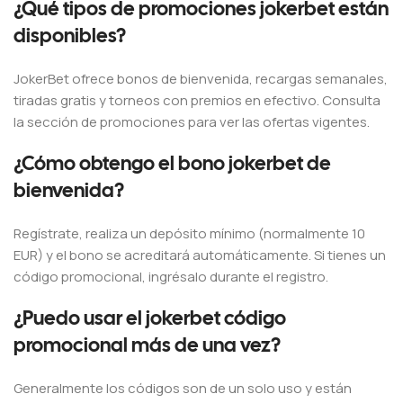
¿Qué tipos de promociones jokerbet están
disponibles?
JokerBet ofrece bonos de bienvenida, recargas semanales,
tiradas gratis y torneos con premios en efectivo. Consulta
la sección de promociones para ver las ofertas vigentes.
¿Cómo obtengo el bono jokerbet de
bienvenida?
Regístrate, realiza un depósito mínimo (normalmente 10
EUR) y el bono se acreditará automáticamente. Si tienes un
código promocional, ingrésalo durante el registro.
¿Puedo usar el jokerbet código
promocional más de una vez?
Generalmente los códigos son de un solo uso y están