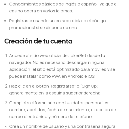
Conocimientos básicos de inglés o español, ya que el
casino opera en varios idiomas.
Registrarse usando un enlace oficial o el código
promocional si se dispone de uno.
Creación de tu cuenta
Accede al sitio web oficial de JokerBet desde tu
navegador. No es necesario descargar ninguna
aplicación; el sitio está optimizado para móviles y se
puede instalar como PWA en Android e iOS.
Haz clic en el botón “Registrarse” o “Sign Up”,
generalmente en la esquina superior derecha.
Completa el formulario con tus datos personales:
nombre, apellidos, fecha de nacimiento, dirección de
correo electrónico y número de teléfono.
Crea un nombre de usuario y una contraseña segura