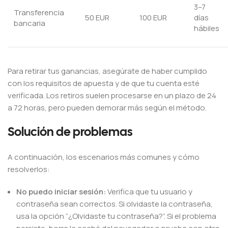
3–7
Transferencia
50 EUR
100 EUR
días
bancaria
hábiles
Para retirar tus ganancias, asegúrate de haber cumplido
con los requisitos de apuesta y de que tu cuenta esté
verificada. Los retiros suelen procesarse en un plazo de 24
a 72 horas, pero pueden demorar más según el método.
Solución de problemas
A continuación, los escenarios más comunes y cómo
resolverlos:
No puedo iniciar sesión:
Verifica que tu usuario y
contraseña sean correctos. Si olvidaste la contraseña,
usa la opción “¿Olvidaste tu contraseña?”. Si el problema