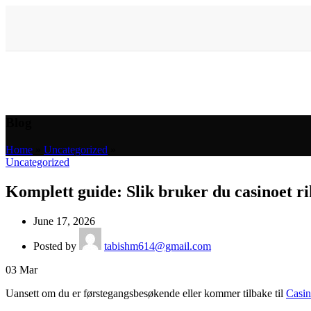
Blog
Home
»
Uncategorized
»
Uncategorized
Komplett guide: Slik bruker du casinoet ri
June 17, 2026
Posted by
tabishm614@gmail.com
03
Mar
Uansett om du er førstegangsbesøkende eller kommer tilbake til
Casin