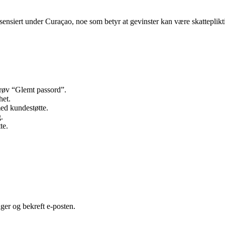
sensiert under Curaçao, noe som betyr at gevinster kan være skatteplikti
røv “Glemt passord”.
het.
med kundestøtte.
.
te.
ger og bekreft e-posten.