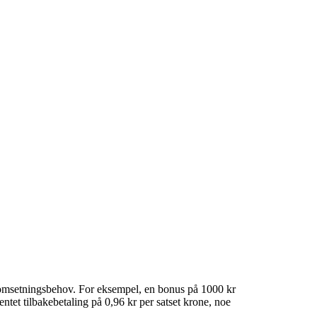
t omsetningsbehov. For eksempel, en bonus på 1000 kr
tet tilbakebetaling på 0,96 kr per satset krone, noe