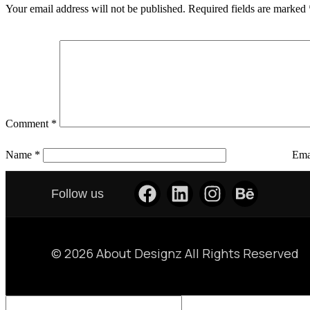
Your email address will not be published.
Required fields are marked
Comment
*
Name
*
Ema
Save my name, email, and website in this browser for the next ti
Follow us
© 2026 About Designz All Rights Reserved