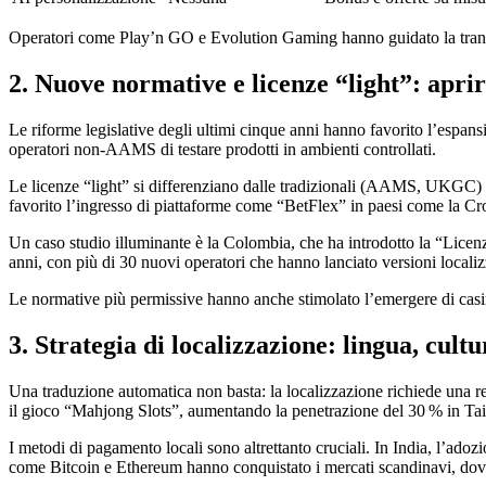
Operatori come Play’n GO e Evolution Gaming hanno guidato la transi
2. Nuove normative e licenze “light”: aprir
Le riforme legislative degli ultimi cinque anni hanno favorito l’espans
operatori non‑AAMS di testare prodotti in ambienti controllati.
Le licenze “light” si differenziano dalle tradizionali (AAMS, UKGC) pe
favorito l’ingresso di piattaforme come “BetFlex” in paesi come la Cro
Un caso studio illuminante è la Colombia, che ha introdotto la “Licenz
anni, con più di 30 nuovi operatori che hanno lanciato versioni localiz
Le normative più permissive hanno anche stimolato l’emergere di casi
3. Strategia di localizzazione: lingua, cul
Una traduzione automatica non basta: la localizzazione richiede una r
il gioco “Mahjong Slots”, aumentando la penetrazione del 30 % in Ta
I metodi di pagamento locali sono altrettanto cruciali. In India, l’ad
come Bitcoin e Ethereum hanno conquistato i mercati scandinavi, dove