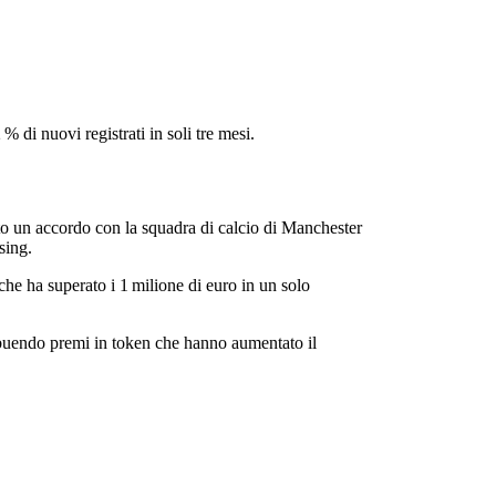
di nuovi registrati in soli tre mesi.
lato un accordo con la squadra di calcio di Manchester
sing.
he ha superato i 1 milione di euro in un solo
ibuendo premi in token che hanno aumentato il