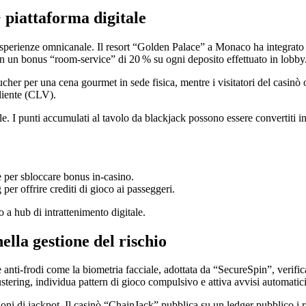
+ piattaforma digitale
sperienze omnicanale. Il resort “Golden Palace” a Monaco ha integrato u
con un bonus “room‑service” di 20 % su ogni deposito effettuato in lobby
voucher per una cena gourmet in sede fisica, mentre i visitatori del casinò 
liente (CLV).
le. I punti accumulati al tavolo da blackjack possono essere convertiti in
 per sbloccare bonus in‑casino.
er offrire crediti di gioco ai passeggeri.
 a hub di intrattenimento digitale.
ella gestione del rischio
anti‑frodi come la biometria facciale, adottata da “SecureSpin”, verific
ustering, individua pattern di gioco compulsivo e attiva avvisi automatici
ioni di jackpot. Il casinò “ChainJack” pubblica su un ledger pubblico i r