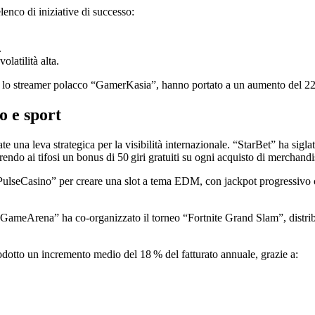
lenco di iniziative di successo:
.
olatilità alta.
lo streamer polacco “GamerKasia”, hanno portato a un aumento del 22 % 
o e sport
te una leva strategica per la visibilità internazionale. “StarBet” ha sig
rendo ai tifosi un bonus di 50 giri gratuiti su ogni acquisto di merchandi
PulseCasino” per creare una slot a tema EDM, con jackpot progressivo c
 “GameArena” ha co‑organizzato il torneo “Fortnite Grand Slam”, distr
odotto un incremento medio del 18 % del fatturato annuale, grazie a: