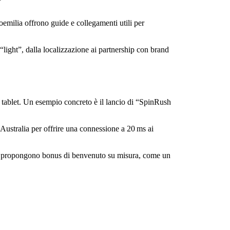
milia offrono guide e collegamenti utili per
e “light”, dalla localizzazione ai partnership con brand
 tablet. Un esempio concreto è il lancio di “SpinRush
n Australia per offrire una connessione a 20 ms ai
co e propongono bonus di benvenuto su misura, come un