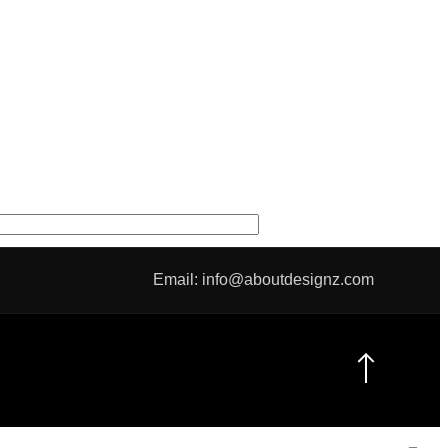
Email: info@aboutdesignz.com