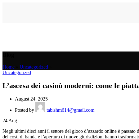
Blog
Home
»
Uncategorized
»
Uncategorized
L’ascesa dei casinò moderni: come le piatt
August 24, 2025
Posted by
tabishm614@gmail.com
24
Aug
Negli ultimi dieci anni il settore del gioco d’azzardo online è passato
dei costi di banda e l’apertura di nuove giurisdizioni hanno trasforma