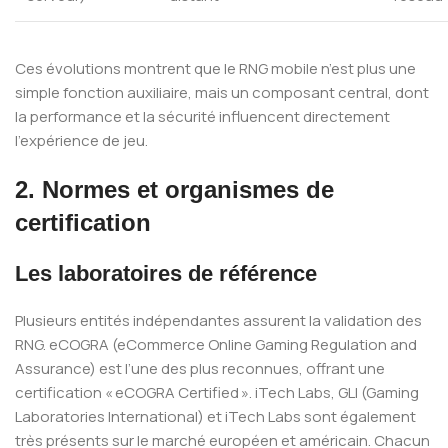
Ces évolutions montrent que le RNG mobile n’est plus une
simple fonction auxiliaire, mais un composant central, dont
la performance et la sécurité influencent directement
l’expérience de jeu.
2. Normes et organismes de
certification
Les laboratoires de référence
Plusieurs entités indépendantes assurent la validation des
RNG. eCOGRA (eCommerce Online Gaming Regulation and
Assurance) est l’une des plus reconnues, offrant une
certification « eCOGRA Certified ». iTech Labs, GLI (Gaming
Laboratories International) et iTech Labs sont également
très présents sur le marché européen et américain. Chacun