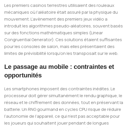
Les premiers casinos terrestres utilisaient des rouleaux
mécaniques où l’aléatoire était assuré par la physique du
mouvement. L’avènement des premiers jeux vidéo a
introduit les algorithmes pseudo‑aléatoires, souvent basés
sur des fonctions mathématiques simples (Linear
Congruential Generator). Ces solutions étaient suffisantes
pour les consoles de salon, mais elles présentaient des
limites de prévisibilité lorsqu’on les transposait sur le web.
Le passage au mobile : contraintes et
opportunités
Les smartphones imposent des contraintes inédites. Le
processeur doit gérer simultanément le rendu graphique, le
réseau et le chiffrement des données, tout en préservant la
batterie. Un RNG gourmand en cycles CPU risque de réduire
l’autonomie de l’appareil, ce qui n’est pas acceptable pour
les joueurs qui souhaitent jouer pendant de longues