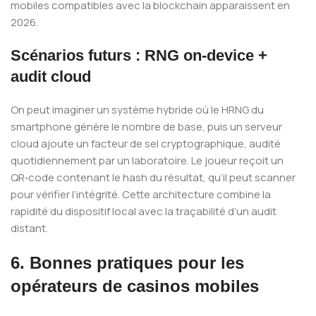
mobiles compatibles avec la blockchain apparaissent en
2026.
Scénarios futurs : RNG on‑device +
audit cloud
On peut imaginer un système hybride où le HRNG du
smartphone génère le nombre de base, puis un serveur
cloud ajoute un facteur de sel cryptographique, audité
quotidiennement par un laboratoire. Le joueur reçoit un
QR‑code contenant le hash du résultat, qu’il peut scanner
pour vérifier l’intégrité. Cette architecture combine la
rapidité du dispositif local avec la traçabilité d’un audit
distant.
6. Bonnes pratiques pour les
opérateurs de casinos mobiles