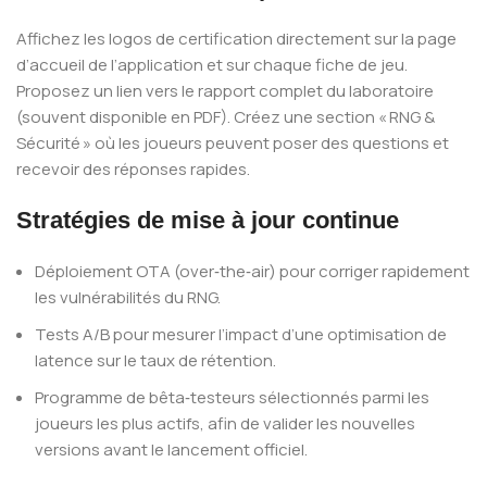
Affichez les logos de certification directement sur la page
d’accueil de l’application et sur chaque fiche de jeu.
Proposez un lien vers le rapport complet du laboratoire
(souvent disponible en PDF). Créez une section « RNG &
Sécurité » où les joueurs peuvent poser des questions et
recevoir des réponses rapides.
Stratégies de mise à jour continue
Déploiement OTA (over‑the‑air) pour corriger rapidement
les vulnérabilités du RNG.
Tests A/B pour mesurer l’impact d’une optimisation de
latence sur le taux de rétention.
Programme de bêta‑testeurs sélectionnés parmi les
joueurs les plus actifs, afin de valider les nouvelles
versions avant le lancement officiel.