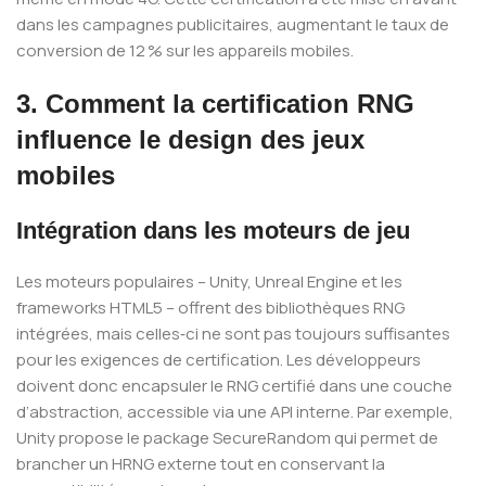
dans les campagnes publicitaires, augmentant le taux de
conversion de 12 % sur les appareils mobiles.
3. Comment la certification RNG
influence le design des jeux
mobiles
Intégration dans les moteurs de jeu
Les moteurs populaires – Unity, Unreal Engine et les
frameworks HTML5 – offrent des bibliothèques RNG
intégrées, mais celles‑ci ne sont pas toujours suffisantes
pour les exigences de certification. Les développeurs
doivent donc encapsuler le RNG certifié dans une couche
d’abstraction, accessible via une API interne. Par exemple,
Unity propose le package SecureRandom qui permet de
brancher un HRNG externe tout en conservant la