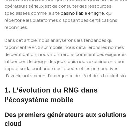
opérateurs sérieux est de consulter des ressources
spécialisées comme le site
casino fiable en ligne
, qui
répertorie les plateformes disposant des certifications
reconnues.
Dans cet article, nous analyserons les tendances qui
façonnent le RNG sur mobile, nous détaillerons les normes
de certification, nous montrerons comment ces exigences
influencent le design des jeux, puis nous examinerons leur
impact sur la confiance des joueurs et les perspectives
d’avenir, notamment l’émergence de l’IA et de la blockchain.
1. L’évolution du RNG dans
l’écosystème mobile
Des premiers générateurs aux solutions
cloud