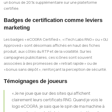
un bonus de 20 % supplémentaire sur une plateforme
certifiée.
Badges de certification comme leviers
marketing
Les badges « eCOGRA Certified », « iTech Labs RNG » ou « GLI
Approved » sont désormais affichés en haut des fiches
produit, aux côtés du RTP et de la volatilité. Sur les
campagnes publicitaires, ces icônes sont souvent
associées à des promesses de « retrait rapide » ou de
« bonus sans dépôt », renforçant la perception de sécurité.
Témoignages de joueurs
« Je ne joue que sur des sites qui affichent
clairement leurs certificats RNG. Quand je vois le
logo eCOGRA, je sais que le spin de ma machine à