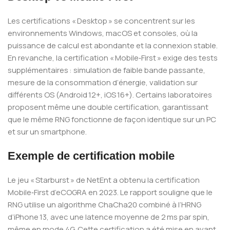
Les certifications « Desktop » se concentrent sur les
environnements Windows, macOS et consoles, où la
puissance de calcul est abondante et la connexion stable.
En revanche, la certification « Mobile‑First » exige des tests
supplémentaires : simulation de faible bande passante,
mesure de la consommation d’énergie, validation sur
différents OS (Android 12+, iOS 16+). Certains laboratoires
proposent même une double certification, garantissant
que le même RNG fonctionne de façon identique sur un PC
et sur un smartphone.
Exemple de certification mobile
Le jeu « Starburst » de NetEnt a obtenu la certification
Mobile‑First d’eCOGRA en 2023. Le rapport souligne que le
RNG utilise un algorithme ChaCha20 combiné à l’HRNG
d’iPhone 13, avec une latence moyenne de 2 ms par spin,
même en mode 4G. Cette certification a été mise en avant