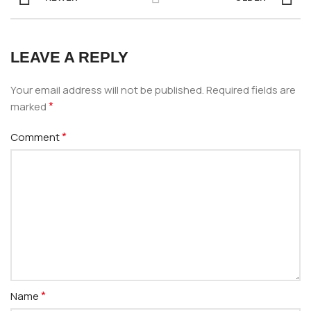
LEAVE A REPLY
Your email address will not be published.
Required fields are
*
marked
*
Comment
*
Name