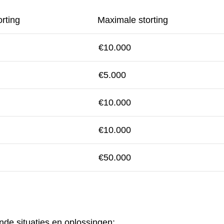
rting
Maximale storting
€10.000
€5.000
€10.000
€10.000
€50.000
de situaties en oplossingen: