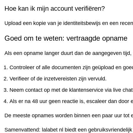
Hoe kan ik mijn account verifiëren?
Upload een kopie van je identiteitsbewijs en een recen
Goed om te weten: vertraagde opname
Als een opname langer duurt dan de aangegeven tijd,
Controleer of alle documenten zijn geüpload en go
Verifieer of de inzetvereisten zijn vervuld.
Neem contact op met de klantenservice via live chat
Als er na 48 uur geen reactie is, escaleer dan door e
De meeste opnames worden binnen een paar uur tot enk
Samenvattend: lalabet nl biedt een gebruiksvriendelijk