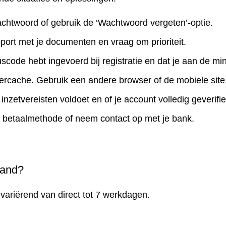
chtwoord of gebruik de ‘Wachtwoord vergeten’-optie.
port met je documenten en vraag om prioriteit.
scode hebt ingevoerd bij registratie en dat je aan de mi
ercache. Gebruik een andere browser of de mobiele site
inzetvereisten voldoet en of je account volledig geverifie
betaalmethode of neem contact op met je bank.
land?
variërend van direct tot 7 werkdagen.