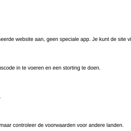
eerde website aan, geen speciale app. Je kunt de site vi
nuscode in te voeren en een storting te doen.
.
, maar controleer de voorwaarden voor andere landen.