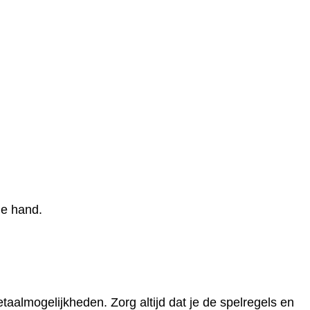
de hand.
taalmogelijkheden. Zorg altijd dat je de spelregels en