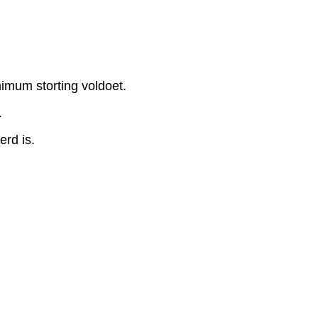
nimum storting voldoet.
.
erd is.