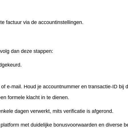
te factuur via de accountinstellingen.
 volg dan deze stappen:
edgekeurd.
 of e-mail. Houd je accountnummer en transactie-ID bij 
en formele klacht in te dienen.
ele dagen verwerkt, mits verificatie is afgerond.
 platform met duidelijke bonusvoorwaarden en diverse be