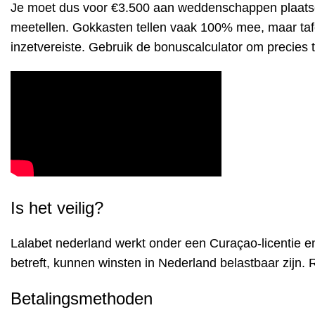
Je moet dus voor €3.500 aan weddenschappen plaatsen
meetellen. Gokkasten tellen vaak 100% mee, maar tafels
inzetvereiste. Gebruik de bonuscalculator om precies 
Is het veilig?
Lalabet nederland werkt onder een Curaçao-licentie 
betreft, kunnen winsten in Nederland belastbaar zijn. 
Betalingsmethoden