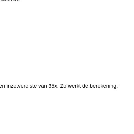
en inzetvereiste van 35x. Zo werkt de berekening: