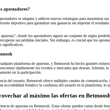
os apostadores?
stadores se adapten y utilicen nuevas estrategias para maximizar sus pos
 evento deportivo para garantizar una ganancia sin importar el resultad
 apuestas”, donde los apostadores siguen un conjunto de reglas predefin
ecuperar sus pérdidas iniciales. Sin embargo, es crucial que los apostad
 significativas.
tmoosh
e cualquier plataforma de apuestas, y Betmoosh ha hecho grandes esfuerz
n encontrar rápidamente los eventos y mercados que desean. Además, la
aumento en la participación.
iencia del usuario. Betmoosh ofrece múltiples canales de comunicación,
accesibilidad fortalece la confianza del usuario en la plataforma, lo q
rovechar al máximo las ofertas en Betmoos
riencia de apuestas en Betmoosh. Estas ofertas pueden variar desde bo