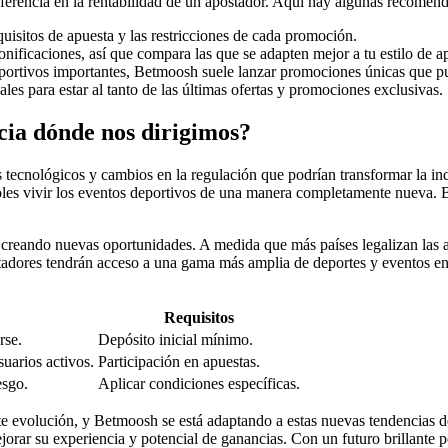
iferencia en la rentabilidad de un apostador. Aquí hay algunas recome
uisitos de apuesta y las restricciones de cada promoción.
ificaciones, así que compara las que se adapten mejor a tu estilo de a
eportivos importantes, Betmoosh suele lanzar promociones únicas que p
ales para estar al tanto de las últimas ofertas y promociones exclusivas.
acia dónde nos dirigimos?
tecnológicos y cambios en la regulación que podrían transformar la indu
doles vivir los eventos deportivos de una manera completamente nueva. 
tá creando nuevas oportunidades. A medida que más países legalizan la
stadores tendrán acceso a una gama más amplia de deportes y eventos en
Requisitos
rse.
Depósito inicial mínimo.
uarios activos.
Participación en apuestas.
esgo.
Aplicar condiciones específicas.
e evolución, y Betmoosh se está adaptando a estas nuevas tendencias de 
orar su experiencia y potencial de ganancias. Con un futuro brillante p