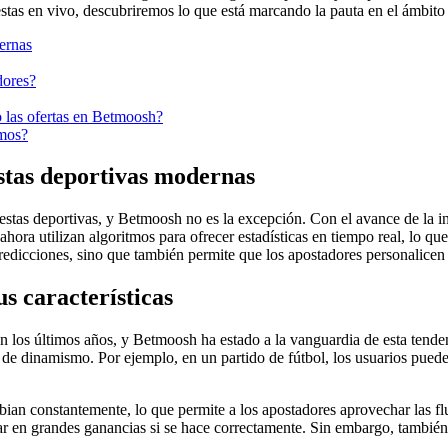
puestas en vivo, descubriremos lo que está marcando la pauta en el ámbito
dernas
dores?
 las ofertas en Betmoosh?
imos?
estas deportivas modernas
tas deportivas, y Betmoosh no es la excepción. Con el avance de la intel
ora utilizan algoritmos para ofrecer estadísticas en tiempo real, lo que
predicciones, sino que también permite que los apostadores personalicen
us características
 los últimos años, y Betmoosh ha estado a la vanguardia de esta tendenc
e dinamismo. Por ejemplo, en un partido de fútbol, los usuarios pueden 
n constantemente, lo que permite a los apostadores aprovechar las fluct
ar en grandes ganancias si se hace correctamente. Sin embargo, también 