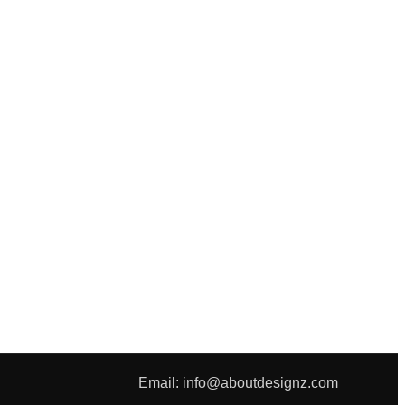
Email: info@aboutdesignz.com