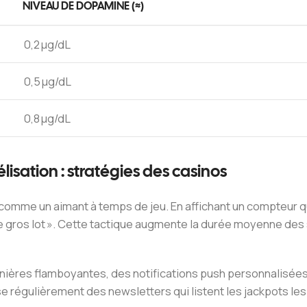
NIVEAU DE DOPAMINE (≈)
0,2 µg/dL
0,5 µg/dL
0,8 µg/dL
isation : stratégies des casinos
 comme un aimant à temps de jeu. En affichant un compteur qui
le gros lot ». Cette tactique augmente la durée moyenne des
ères flamboyantes, des notifications push personnalisées e
 régulièrement des newsletters qui listent les jackpots les 