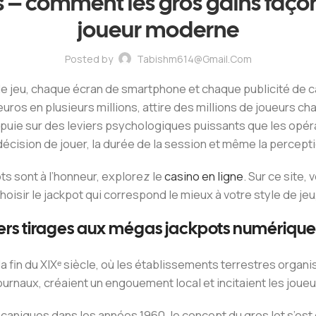
s – comment les gros gains faço
joueur moderne
Posted by
Tabishm614@gmail.com
 de jeu, chaque écran de smartphone et chaque publicité de ca
uros en plusieurs millions, attire des millions de joueurs 
appuie sur des leviers psychologiques puissants que les opé
 décision de jouer, la durée de la session et même la percepti
ts sont à l’honneur, explorez le
casino en ligne
. Sur ce site,
choisir le jackpot qui correspond le mieux à votre style de 
emiers tirages aux mégas jackpots numérique
fin du XIXᵉ siècle, où les établissements terrestres organisa
ournaux, créaient un engouement local et incitaient les joueu
niques dans les années 1960, le concept du gros lot s’est d