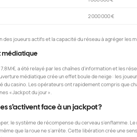
2 000 000 €
ion des joueurs actifs et la capacité du réseau à agréger les 
ct médiatique
 17,8 M €, a été relayé par les chaînes d’information et les ré
erture médiatique crée un effet boule de neige : les joueurs,
ilité du casino. Les opérateurs ont rapidement compris que c
es « Jackpot du jour ».
nes s’activent face à un jackpot ?
rimper, le système de récompense du cerveau s’enflamme. L
même que la roue ne s’arrête. Cette libération crée une sens