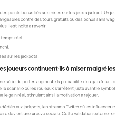
s points bonus liés aux mises sur les jeux à jackpot. Un jo
angeables contre des tours gratuits ou des bonus sans wage
us il est incité à revenir.
 temps réel.
anchi.
ses sur les jackpots.
les joueurs continuent‑ils à miser malgré les
ne série de pertes augmente la probabilité d’un gain futur, co
ire le scénario où les rouleaux s’arrêtent juste avant le sym
e gain réel, stimulant ainsi la motivation à rejouer.
s dédiés aux jackpots, les streams Twitch où les influenceur
e devient une preuve sociale. Cette validation externe renf