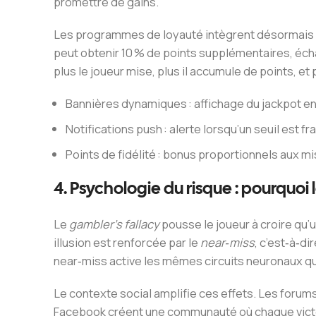
promettre de gains.
Les programmes de loyauté intègrent désormais de
peut obtenir 10 % de points supplémentaires, éch
plus le joueur mise, plus il accumule de points, et pl
Bannières dynamiques : affichage du jackpot en
Notifications push : alerte lorsqu’un seuil est fr
Points de fidélité : bonus proportionnels aux mi
4. Psychologie du risque : pourquoi 
Le
gambler’s fallacy
pousse le joueur à croire qu’u
illusion est renforcée par le
near‑miss
, c’est‑à‑d
near‑miss active les mêmes circuits neuronaux que l
Le contexte social amplifie ces effets. Les forum
Facebook créent une communauté où chaque victoir