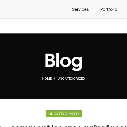
Services
Portfolio
Blog
HOME
UNCATEGORIZED
UNCATEGORIZED