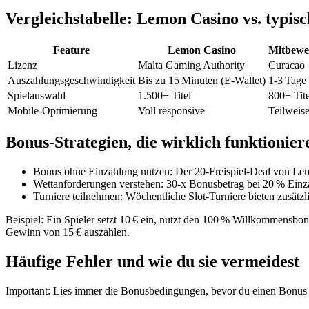
Vergleichstabelle: Lemon Casino vs. typi
Feature
Lemon Casino
Mitbewe
Lizenz
Malta Gaming Authority
Curacao
Auszahlungsgeschwindigkeit
Bis zu 15 Minuten (E‑Wallet)
1‑3 Tage
Spielauswahl
1.500+ Titel
800+ Tite
Mobile‑Optimierung
Voll responsive
Teilweis
Bonus‑Strategien, die wirklich funktionier
Bonus ohne Einzahlung nutzen: Der 20‑Freispiel‑Deal von Lem
Wettanforderungen verstehen: 30‑x Bonusbetrag bei 20 % Einzahl
Turniere teilnehmen: Wöchentliche Slot‑Turniere bieten zusätzl
Beispiel: Ein Spieler setzt 10 € ein, nutzt den 100 % Willkommensbo
Gewinn von 15 € auszahlen.
Häufige Fehler und wie du sie vermeidest
Important: Lies immer die Bonusbedingungen, bevor du einen Bonus 