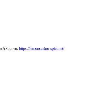
len Aktionen:
https://lemoncasino-spiel.net/