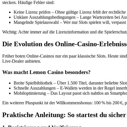
stecken. Häufige Fehler sind:
Keine Lizenz prüfen – Ohne gültige Lizenz fehlt der rechtliche
Unklare Auszahlungsbedingungen – Lange Wartezeiten bei Aus
Mangelnde Spielauswahl – Wer nur Slots spielen will, verpasst
Wichtig: Achte immer auf die Lizenzinformation und die Spielerschutz
Die Evolution des Online‑Casino‑Erlebniss
Früher boten Online‑Casinos nur ein paar klassische Slots. Heute s
Live‑Dealer anbieten.
Was macht Lemon Casino besonders?
Breite Spielbibliothek – Über 1.500 Titel, darunter beliebte Slo
Schnelle Auszahlungen – E‑Wallets werden in der Regel innerh
Mobiloptimierung – Das Layout passt sich nahtlos an Smartpho
Ein weiterer Pluspunkt ist der Willkommensbonus: 100 % bis 200 €, p
Praktische Anleitung: So startest du siche