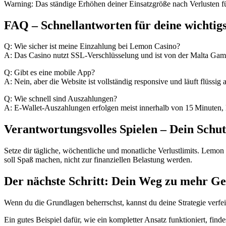
Warning: Das ständige Erhöhen deiner Einsatzgröße nach Verlusten füh
FAQ – Schnellantworten für deine wichtig
Q: Wie sicher ist meine Einzahlung bei Lemon Casino?
A: Das Casino nutzt SSL‑Verschlüsselung und ist von der Malta Gamin
Q: Gibt es eine mobile App?
A: Nein, aber die Website ist vollständig responsive und läuft flüssig
Q: Wie schnell sind Auszahlungen?
A: E‑Wallet‑Auszahlungen erfolgen meist innerhalb von 15 Minuten
Verantwortungsvolles Spielen – Dein Schutz
Setze dir tägliche, wöchentliche und monatliche Verlustlimits. Lemo
soll Spaß machen, nicht zur finanziellen Belastung werden.
Der nächste Schritt: Dein Weg zu mehr G
Wenn du die Grundlagen beherrschst, kannst du deine Strategie verfei
Ein gutes Beispiel dafür, wie ein kompletter Ansatz funktioniert, f