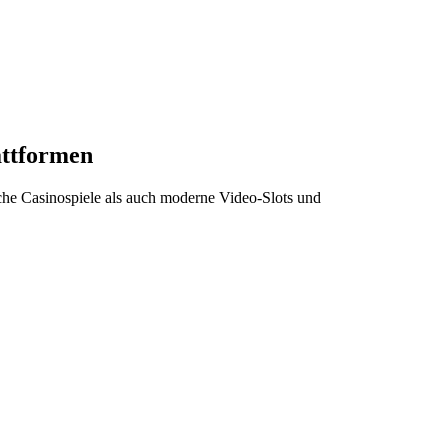
attformen
che Casinospiele als auch moderne Video‑Slots und