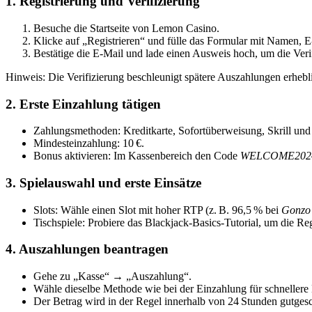
1. Registrierung und Verifizierung
Besuche die Startseite von Lemon Casino.
Klicke auf „Registrieren“ und fülle das Formular mit Namen, 
Bestätige die E‑Mail und lade einen Ausweis hoch, um die Veri
Hinweis: Die Verifizierung beschleunigt spätere Auszahlungen erhebl
2. Erste Einzahlung tätigen
Zahlungsmethoden: Kreditkarte, Sofortüberweisung, Skrill und 
Mindesteinzahlung: 10 €.
Bonus aktivieren: Im Kassenbereich den Code
WELCOME202
3. Spielauswahl und erste Einsätze
Slots: Wähle einen Slot mit hoher RTP (z. B. 96,5 % bei
Gonzo’
Tischspiele: Probiere das Blackjack‑Basics‑Tutorial, um die Reg
4. Auszahlungen beantragen
Gehe zu „Kasse“ → „Auszahlung“.
Wähle dieselbe Methode wie bei der Einzahlung für schnellere
Der Betrag wird in der Regel innerhalb von 24 Stunden gutges