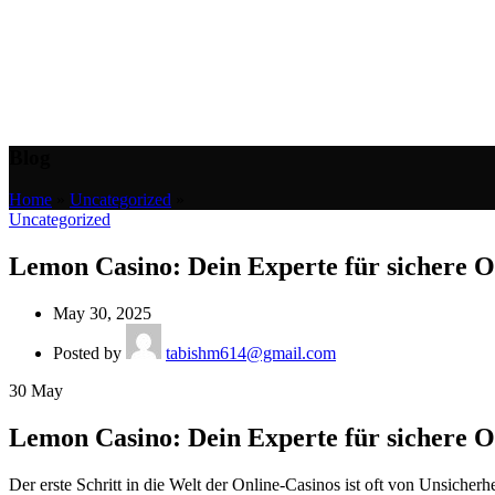
Blog
Home
»
Uncategorized
»
Uncategorized
Lemon Casino: Dein Experte für sichere 
May 30, 2025
Posted by
tabishm614@gmail.com
30
May
Lemon Casino: Dein Experte für sichere 
Der erste Schritt in die Welt der Online‑Casinos ist oft von Unsiche