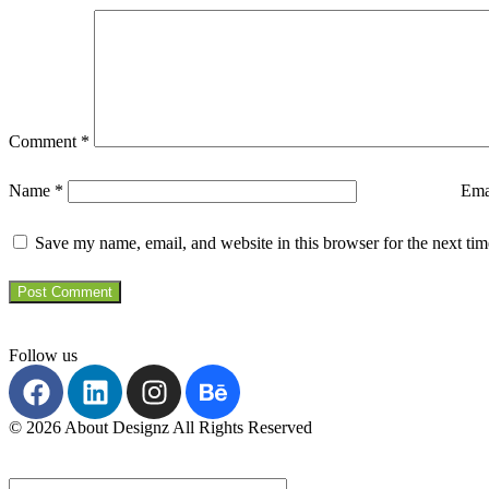
Comment
*
Name
*
Ema
Save my name, email, and website in this browser for the next ti
Follow us
© 2026 About Designz All Rights Reserved