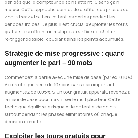
pari dès que le compteur de spins atteint 10 sans gain
majeur. Cette approche permet de profiter des phases de
« hot streak » tout en limitant les pertes pendant les
périodes froides. De plus, il est crucial d’exploiter les tours
gratuits, qui offrent un multiplicateur fixe de x3 et un
re‑trigger possible, doublant ainsi les points accumulés.
Stratégie de mise progressive : quand
augmenter le pari – 90 mots
Commencez la partie avec une mise de base (par ex. 0,10 €).
Après chaque série de 10 spins sans gain important,
augmentez de 0,05 €. Si un tour gratuit apparaît, revenez à
la mise de base pour maximiser le multiplicateur. Cette
technique équilibre le risque et le potentiel de points,
surtout pendant les phases éliminatoires où chaque
décision compte.
Exploiter les tours gratuits pour