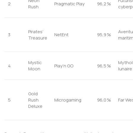
Neon
Futuris
2
Pragmatic Play
96,2 %
Rush
cyberp
Pirates’
Aventu
3
NetEnt
95,9 %
Treasure
mariti
Mystic
Mythol
4
Play’n GO
96,5 %
Moon
lunaire
Gold
5
Rush
Microgaming
96,0 %
Far We
Deluxe