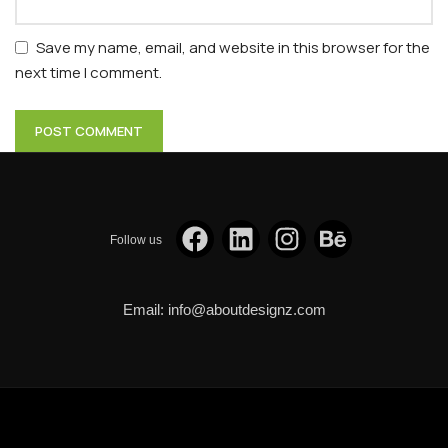
Save my name, email, and website in this browser for the
next time I comment.
Follow us
Email: info@aboutdesignz.com