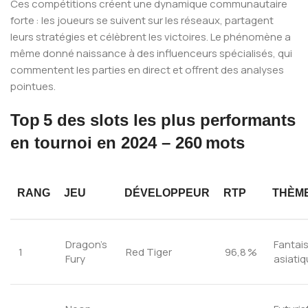
Ces compétitions créent une dynamique communautaire
forte : les joueurs se suivent sur les réseaux, partagent
leurs stratégies et célèbrent les victoires. Le phénomène a
même donné naissance à des influenceurs spécialisés, qui
commentent les parties en direct et offrent des analyses
pointues.
Top 5 des slots les plus performants
en tournoi en 2024 – 260 mots
RANG
JEU
DÉVELOPPEUR
RTP
THÈM
Dragon’s
Fantais
1
Red Tiger
96,8 %
Fury
asiati