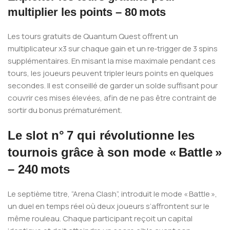
multiplier les points – 80 mots
Les tours gratuits de Quantum Quest offrent un
multiplicateur x3 sur chaque gain et un re‑trigger de 3 spins
supplémentaires. En misant la mise maximale pendant ces
tours, les joueurs peuvent tripler leurs points en quelques
secondes. Il est conseillé de garder un solde suffisant pour
couvrir ces mises élevées, afin de ne pas être contraint de
sortir du bonus prématurément.
Le slot n° 7 qui révolutionne les
tournois grâce à son mode « Battle »
– 240 mots
Le septième titre, “Arena Clash”, introduit le mode « Battle »,
un duel en temps réel où deux joueurs s’affrontent sur le
même rouleau. Chaque participant reçoit un capital