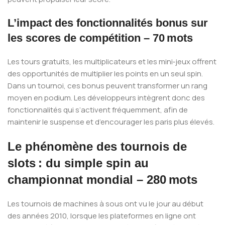
L’impact des fonctionnalités bonus sur
les scores de compétition – 70 mots
Les tours gratuits, les multiplicateurs et les mini‑jeux offrent
des opportunités de multiplier les points en un seul spin.
Dans un tournoi, ces bonus peuvent transformer un rang
moyen en podium. Les développeurs intègrent donc des
fonctionnalités qui s’activent fréquemment, afin de
maintenir le suspense et d’encourager les paris plus élevés.
Le phénomène des tournois de
slots : du simple spin au
championnat mondial – 280 mots
Les tournois de machines à sous ont vu le jour au début
des années 2010, lorsque les plateformes en ligne ont