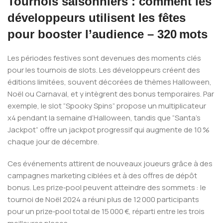
Tournois saisonniers : comment les
développeurs utilisent les fêtes
pour booster l’audience – 320 mots
Les périodes festives sont devenues des moments clés
pour les tournois de slots. Les développeurs créent des
éditions limitées, souvent décorées de thèmes Halloween,
Noël ou Carnaval, et y intègrent des bonus temporaires. Par
exemple, le slot “Spooky Spins” propose un multiplicateur
x4 pendant la semaine d’Halloween, tandis que “Santa’s
Jackpot” offre un jackpot progressif qui augmente de 10 %
chaque jour de décembre.
Ces événements attirent de nouveaux joueurs grâce à des
campagnes marketing ciblées et à des offres de dépôt
bonus. Les prize‑pool peuvent atteindre des sommets : le
tournoi de Noël 2024 a réuni plus de 12 000 participants
pour un prize‑pool total de 15 000 €, réparti entre les trois