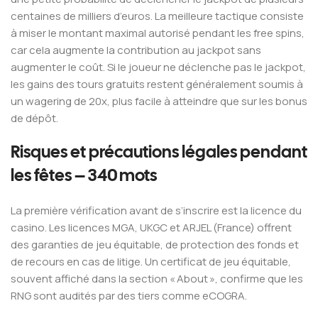
centaines de milliers d’euros. La meilleure tactique consiste
à miser le montant maximal autorisé pendant les free spins,
car cela augmente la contribution au jackpot sans
augmenter le coût. Si le joueur ne déclenche pas le jackpot,
les gains des tours gratuits restent généralement soumis à
un wagering de 20x, plus facile à atteindre que sur les bonus
de dépôt.
Risques et précautions légales pendant
les fêtes – 340 mots
La première vérification avant de s’inscrire est la licence du
casino. Les licences MGA, UKGC et ARJEL (France) offrent
des garanties de jeu équitable, de protection des fonds et
de recours en cas de litige. Un certificat de jeu équitable,
souvent affiché dans la section « About », confirme que les
RNG sont audités par des tiers comme eCOGRA.