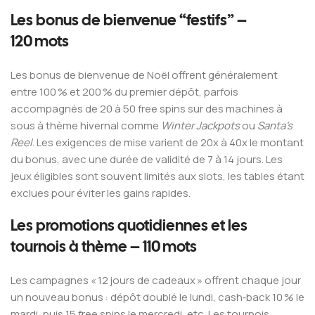
Les bonus de bienvenue “festifs” –
120 mots
Les bonus de bienvenue de Noël offrent généralement
entre 100 % et 200 % du premier dépôt, parfois
accompagnés de 20 à 50 free spins sur des machines à
sous à thème hivernal comme
Winter Jackpots
ou
Santa’s
Reel
. Les exigences de mise varient de 20x à 40x le montant
du bonus, avec une durée de validité de 7 à 14 jours. Les
jeux éligibles sont souvent limités aux slots, les tables étant
exclues pour éviter les gains rapides.
Les promotions quotidiennes et les
tournois à thème – 110 mots
Les campagnes « 12 jours de cadeaux » offrent chaque jour
un nouveau bonus : dépôt doublé le lundi, cash‑back 10 % le
mardi, puis 15 free spins le mercredi, etc. Les tournois