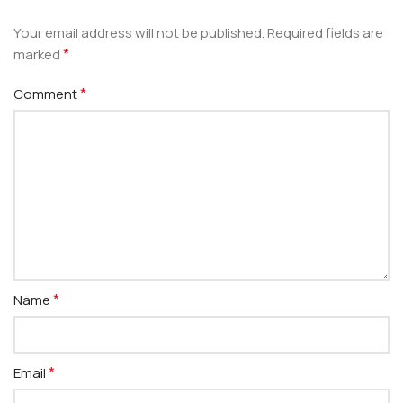
Your email address will not be published.
Required fields are
*
marked
*
Comment
*
Name
*
Email