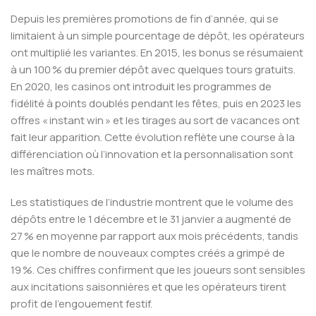
Depuis les premières promotions de fin d’année, qui se
limitaient à un simple pourcentage de dépôt, les opérateurs
ont multiplié les variantes. En 2015, les bonus se résumaient
à un 100 % du premier dépôt avec quelques tours gratuits.
En 2020, les casinos ont introduit les programmes de
fidélité à points doublés pendant les fêtes, puis en 2023 les
offres « instant win » et les tirages au sort de vacances ont
fait leur apparition. Cette évolution reflète une course à la
différenciation où l’innovation et la personnalisation sont
les maîtres mots.
Les statistiques de l’industrie montrent que le volume des
dépôts entre le 1 décembre et le 31 janvier a augmenté de
27 % en moyenne par rapport aux mois précédents, tandis
que le nombre de nouveaux comptes créés a grimpé de
19 %. Ces chiffres confirment que les joueurs sont sensibles
aux incitations saisonnières et que les opérateurs tirent
profit de l’engouement festif.