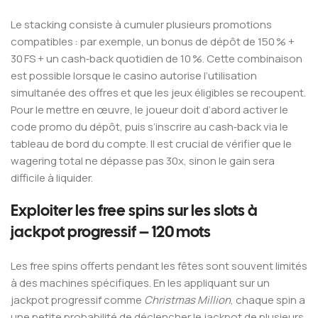
Le stacking consiste à cumuler plusieurs promotions
compatibles : par exemple, un bonus de dépôt de 150 % +
30 FS + un cash‑back quotidien de 10 %. Cette combinaison
est possible lorsque le casino autorise l’utilisation
simultanée des offres et que les jeux éligibles se recoupent.
Pour le mettre en œuvre, le joueur doit d’abord activer le
code promo du dépôt, puis s’inscrire au cash‑back via le
tableau de bord du compte. Il est crucial de vérifier que le
wagering total ne dépasse pas 30x, sinon le gain sera
difficile à liquider.
Exploiter les free spins sur les slots à
jackpot progressif – 120 mots
Les free spins offerts pendant les fêtes sont souvent limités
à des machines spécifiques. En les appliquant sur un
jackpot progressif comme
Christmas Million
, chaque spin a
une petite probabilité de déclencher le jackpot de plusieurs