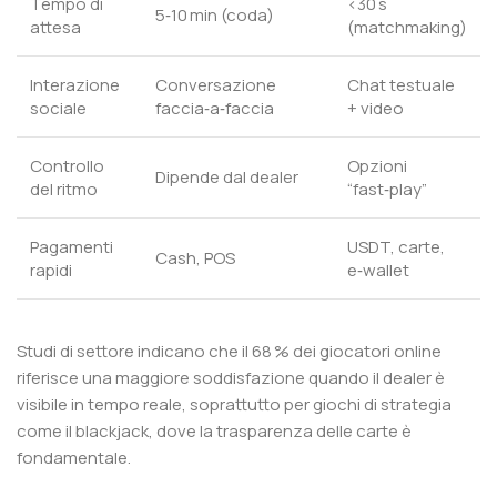
Tempo di
<30 s
5‑10 min (coda)
attesa
(matchmaking)
Interazione
Conversazione
Chat testuale
sociale
faccia‑a‑faccia
+ video
Controllo
Opzioni
Dipende dal dealer
del ritmo
“fast‑play”
Pagamenti
USDT, carte,
Cash, POS
rapidi
e‑wallet
Studi di settore indicano che il 68 % dei giocatori online
riferisce una maggiore soddisfazione quando il dealer è
visibile in tempo reale, soprattutto per giochi di strategia
come il blackjack, dove la trasparenza delle carte è
fondamentale.