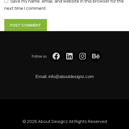
Save my name, email, and website in this browser for the
next time I comment.
Follow us
Email: info@aboutdesignz.com
© 2026 About Designz All Rights Reserved