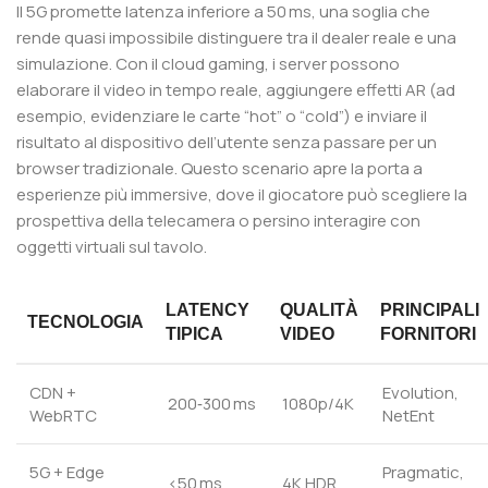
Il 5G promette latenza inferiore a 50 ms, una soglia che
rende quasi impossibile distinguere tra il dealer reale e una
simulazione. Con il cloud gaming, i server possono
elaborare il video in tempo reale, aggiungere effetti AR (ad
esempio, evidenziare le carte “hot” o “cold”) e inviare il
risultato al dispositivo dell’utente senza passare per un
browser tradizionale. Questo scenario apre la porta a
esperienze più immersive, dove il giocatore può scegliere la
prospettiva della telecamera o persino interagire con
oggetti virtuali sul tavolo.
LATENCY
QUALITÀ
PRINCIPALI
TECNOLOGIA
TIPICA
VIDEO
FORNITORI
CDN +
Evolution,
200‑300 ms
1080p/4K
WebRTC
NetEnt
5G + Edge
Pragmatic,
<50 ms
4K HDR