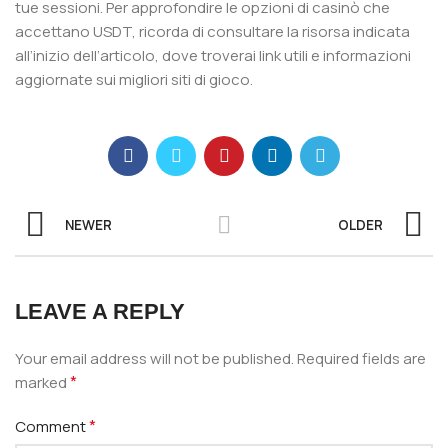
tue sessioni. Per approfondire le opzioni di casinò che
accettano USDT, ricorda di consultare la risorsa indicata
all’inizio dell’articolo, dove troverai link utili e informazioni
aggiornate sui migliori siti di gioco.
NEWER
OLDER
LEAVE A REPLY
Your email address will not be published.
Required fields are
*
marked
*
Comment