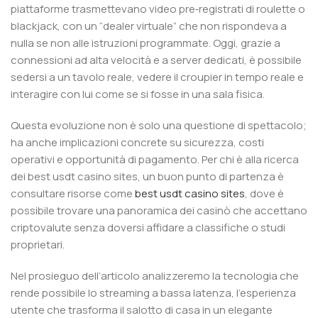
piattaforme trasmettevano video pre‑registrati di roulette o
blackjack, con un “dealer virtuale” che non rispondeva a
nulla se non alle istruzioni programmate. Oggi, grazie a
connessioni ad alta velocità e a server dedicati, è possibile
sedersi a un tavolo reale, vedere il croupier in tempo reale e
interagire con lui come se si fosse in una sala fisica.
Questa evoluzione non è solo una questione di spettacolo;
ha anche implicazioni concrete su sicurezza, costi
operativi e opportunità di pagamento. Per chi è alla ricerca
dei best usdt casino sites, un buon punto di partenza è
consultare risorse come
best usdt casino sites
, dove è
possibile trovare una panoramica dei casinò che accettano
criptovalute senza doversi affidare a classifiche o studi
proprietari.
Nel prosieguo dell’articolo analizzeremo la tecnologia che
rende possibile lo streaming a bassa latenza, l’esperienza
utente che trasforma il salotto di casa in un elegante