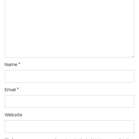
*
Name
*
Email
Website