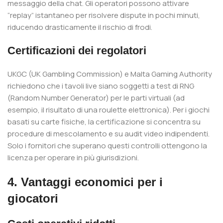
messaggio della chat. Gli operatori possono attivare
“replay” istantaneo per risolvere dispute in pochi minuti,
riducendo drasticamente il rischio di frodi.
Certificazioni dei regolatori
UKGC (UK Gambling Commission) e Malta Gaming Authority
richiedono che i tavoli live siano soggetti a test di RNG
(Random Number Generator) per le parti virtuali (ad
esempio, il risultato di una roulette elettronica). Per i giochi
basati su carte fisiche, la certificazione si concentra su
procedure di mescolamento e su audit video indipendenti.
Solo i fornitori che superano questi controlli ottengono la
licenza per operare in più giurisdizioni.
4. Vantaggi economici per i
giocatori