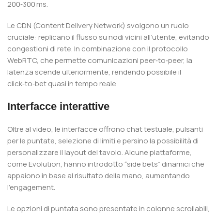
200‑300 ms.
Le CDN (Content Delivery Network) svolgono un ruolo
cruciale: replicano il flusso su nodi vicini all’utente, evitando
congestioni di rete. In combinazione con il protocollo
WebRTC, che permette comunicazioni peer‑to‑peer, la
latenza scende ulteriormente, rendendo possibile il
click‑to‑bet quasi in tempo reale.
Interfacce interattive
Oltre al video, le interfacce offrono chat testuale, pulsanti
per le puntate, selezione di limiti e persino la possibilità di
personalizzare il layout del tavolo. Alcune piattaforme,
come Evolution, hanno introdotto “side bets” dinamici che
appaiono in base al risultato della mano, aumentando
l’engagement.
Le opzioni di puntata sono presentate in colonne scrollabili,