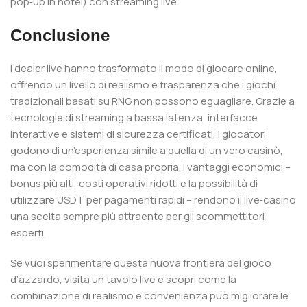
pop‑up in hotel) con streaming live.
Conclusione
I dealer live hanno trasformato il modo di giocare online,
offrendo un livello di realismo e trasparenza che i giochi
tradizionali basati su RNG non possono eguagliare. Grazie a
tecnologie di streaming a bassa latenza, interfacce
interattive e sistemi di sicurezza certificati, i giocatori
godono di un’esperienza simile a quella di un vero casinò,
ma con la comodità di casa propria. I vantaggi economici –
bonus più alti, costi operativi ridotti e la possibilità di
utilizzare USDT per pagamenti rapidi – rendono il live‑casino
una scelta sempre più attraente per gli scommettitori
esperti.
Se vuoi sperimentare questa nuova frontiera del gioco
d’azzardo, visita un tavolo live e scopri come la
combinazione di realismo e convenienza può migliorare le