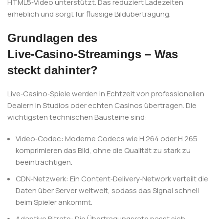
HTML5‑Video unterstützt. Das reduziert Ladezeiten
erheblich und sorgt für flüssige Bildübertragung.
Grundlagen des
Live‑Casino‑Streamings – Was
steckt dahinter?
Live‑Casino‑Spiele werden in Echtzeit von professionellen
Dealern in Studios oder echten Casinos übertragen. Die
wichtigsten technischen Bausteine sind:
Video‑Codec: Moderne Codecs wie H.264 oder H.265
komprimieren das Bild, ohne die Qualität zu stark zu
beeinträchtigen.
CDN‑Netzwerk: Ein Content‑Delivery‑Network verteilt die
Daten über Server weltweit, sodass das Signal schnell
beim Spieler ankommt.
Adaptive Bitrate: Die Übertragungsrate passt sich