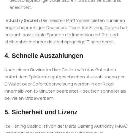
deutschsprachige Moderatoren, was das Verständnis
erleichtert.
Industry Secret:
Die meisten Plattformen bieten nur einen
englischsprachigen Dealer pro Tisch. Ice Fishing Casino hat
erkannt, dass lokale Sprache die Immersion erhöht und
stellt daher mehrere deutschsprachige Tische bereit.
4. Schnelle Auszahlungen
Nach einem Gewinn im Live‑Casino wird das Guthaben
sofort dem Spielkonto gutgeschrieben. Auszahlungen per
E‑Wallet oder Sofortüberweisung werden in der Regel
innerhalb von 15 Minuten bearbeitet – deutlich schneller als
bei vielen Mitbewerbern.
5. Sicherheit und Lizenz
Ice Fishing Casino ist von der Malta Gaming Authority (MGA)