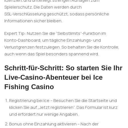
lizenziert und unterliegt strengen Auflagen zum
Spielerschutz. Die Daten werden durch
SSL‑Verschlüsselung geschützt, sodass persönliche
Informationen sicher bleiben.
Expert Tip: Nutzen Sie die “Selbstlimits”-Funktion im
Konto‑Dashboard, um tägliche Einzahlungs‑ und
Verlustgrenzen festzulegen. So behalten Sie die Kontrolle,
auch wenn das Spiel besonders spannend wird.
Schritt‑für‑Schritt: So starten Sie Ihr
Live‑Casino‑Abenteuer bei Ice
Fishing Casino
Registrierung bei Ice – Besuchen Sie die Startseite und
klicken Sie auf „Jetzt registrieren“. Das Formular ist kurz
und erfordert nur wenige Angaben.
Bonus ohne Einzahlung aktivieren – Nach der