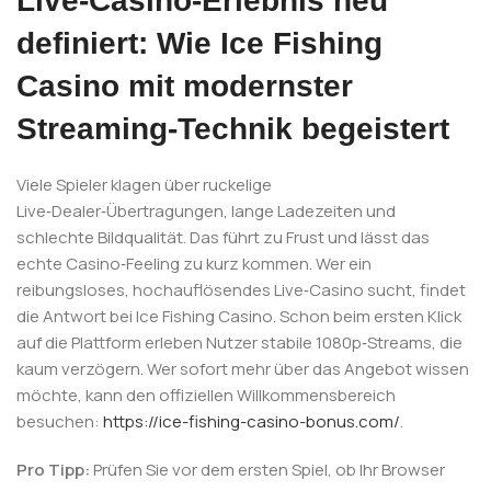
Live‑Casino‑Erlebnis neu
definiert: Wie Ice Fishing
Casino mit modernster
Streaming‑Technik begeistert
Viele Spieler klagen über ruckelige
Live‑Dealer‑Übertragungen, lange Ladezeiten und
schlechte Bildqualität. Das führt zu Frust und lässt das
echte Casino‑Feeling zu kurz kommen. Wer ein
reibungsloses, hochauflösendes Live‑Casino sucht, findet
die Antwort bei Ice Fishing Casino. Schon beim ersten Klick
auf die Plattform erleben Nutzer stabile 1080p‑Streams, die
kaum verzögern. Wer sofort mehr über das Angebot wissen
möchte, kann den offiziellen Willkommensbereich
besuchen:
https://ice-fishing-casino-bonus.com/
.
Pro Tipp:
Prüfen Sie vor dem ersten Spiel, ob Ihr Browser