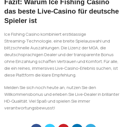
Fazit: Warum Ice Fishing Casino
das beste Live‑Casino für deutsche
Spieler ist
Ice Fishing Casino kombiniert erstklassige
Streaming‑Technologie, eine breite Spielauswahl und
blitzschnelle Auszahlungen. Die Lizenz der MGA, die
deutschsprachigen Dealer und der transparente Bonus
ohne Einzahlung schaffen Vertrauen und Komfort. Für alle,
die ein reines, immersives Live‑Casino‑Erlebnis suchen, ist
diese Plattform die klare Empfehlung.
Melden Sie sich noch heute an, nutzen Sie den
Willkommensbonus und erleben Sie Live‑Dealer in brillanter
HD‑Qualität. Viel Spaß und spielen Sie immer
verantwortungsbewusst!