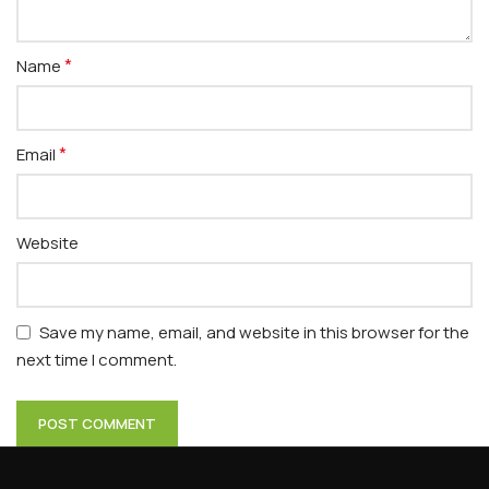
*
Name
*
Email
Website
Save my name, email, and website in this browser for the
next time I comment.