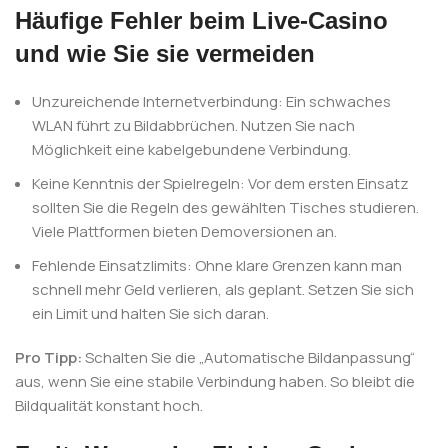
Häufige Fehler beim Live‑Casino
und wie Sie sie vermeiden
Unzureichende Internetverbindung: Ein schwaches
WLAN führt zu Bildabbrüchen. Nutzen Sie nach
Möglichkeit eine kabelgebundene Verbindung.
Keine Kenntnis der Spielregeln: Vor dem ersten Einsatz
sollten Sie die Regeln des gewählten Tisches studieren.
Viele Plattformen bieten Demoversionen an.
Fehlende Einsatzlimits: Ohne klare Grenzen kann man
schnell mehr Geld verlieren, als geplant. Setzen Sie sich
ein Limit und halten Sie sich daran.
Pro Tipp:
Schalten Sie die „Automatische Bildanpassung“
aus, wenn Sie eine stabile Verbindung haben. So bleibt die
Bildqualität konstant hoch.