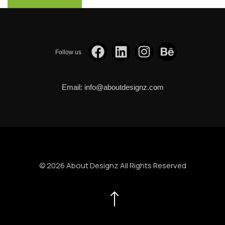
Follow us
Email: info@aboutdesignz.com
© 2026 About Designz All Rights Reserved