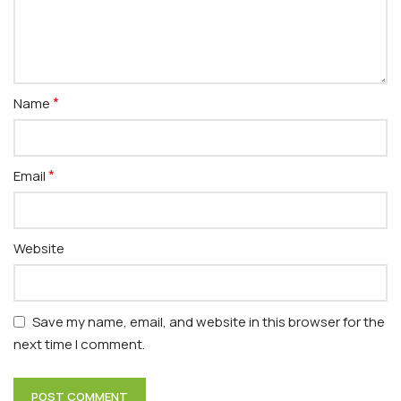
*
Name
*
Email
Website
Save my name, email, and website in this browser for the
next time I comment.