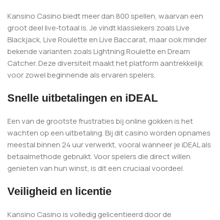
Kansino Casino biedt meer dan 800 spellen, waarvan een
groot deel live‑totaal is. Je vindt klassiekers zoals Live
Blackjack, Live Roulette en Live Baccarat, maar ook minder
bekende varianten zoals Lightning Roulette en Dream
Catcher. Deze diversiteit maakt het platform aantrekkelijk
voor zowel beginnende als ervaren spelers.
Snelle uitbetalingen en iDEAL
Een van de grootste frustraties bij online gokken is het
wachten op een uitbetaling. Bij dit casino worden opnames
meestal binnen 24 uur verwerkt, vooral wanneer je iDEAL als
betaalmethode gebruikt. Voor spelers die direct willen
genieten van hun winst, is dit een cruciaal voordeel.
Veiligheid en licentie
Kansino Casino is volledig gelicentieerd door de