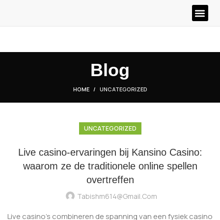
Blog
HOME
UNCATEGORIZED
UNCATEGORIZED
Live casino‑ervaringen bij Kansino Casino:
waarom ze de traditionele online spellen
overtreffen
Tabishm614@gmail.com
Live casino’s combineren de spanning van een fysiek casino