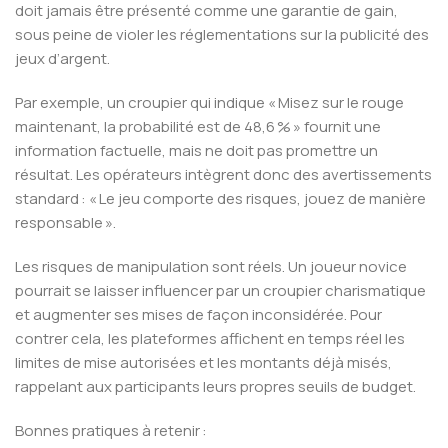
doit jamais être présenté comme une garantie de gain,
sous peine de violer les réglementations sur la publicité des
jeux d’argent.
Par exemple, un croupier qui indique « Misez sur le rouge
maintenant, la probabilité est de 48,6 % » fournit une
information factuelle, mais ne doit pas promettre un
résultat. Les opérateurs intègrent donc des avertissements
standard : « Le jeu comporte des risques, jouez de manière
responsable ».
Les risques de manipulation sont réels. Un joueur novice
pourrait se laisser influencer par un croupier charismatique
et augmenter ses mises de façon inconsidérée. Pour
contrer cela, les plateformes affichent en temps réel les
limites de mise autorisées et les montants déjà misés,
rappelant aux participants leurs propres seuils de budget.
Bonnes pratiques à retenir :