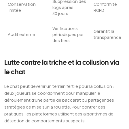
Suppression des
Conservation
Conformité
logs après
limitée
RGPD
30 jours
Vérifications
Garantit la
Audit externe
périodiques par
transparence
des tiers
Lutte contre la triche et la collusion via
le chat
Le chat peut devenir un terrain fertile pour la collusion :
deux joueurs se coordonnent pour manipuler le
déroulement d’une partie de baccarat ou partager des
stratégies de mise sur la roulette. Pour contrer ces
pratiques, les plateformes utilisent des algorithmes de
détection de comportements suspects.