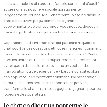
assis à la table. Le dialogue renforce le sentiment d’équité
et crée une atmosphère sociale qui augmente
l’engagement. Pour ceux qui cherchent un casino fiable, le
chat est souvent perçu comme une garantie
supplémentaire de transparence. Vous pouvez découvrir
davantage d’options de jeux sur le site
casino en ligne
.
Cependant, cette interaction n’est pas sans risques. Le
chat soulève des questions éthiques majeures : comment
garantir la protection des données personnelles ? Quels
sont les limites du rôle du croupier‑coach ? Et comment
éviter que la discussion ne devienne un vecteur de
manipulation ou de dépendance ? L’article qui suit explore
ces enjeux tout en montrant comment une modération
rigoureuse et des pratiques responsables peuvent
transformer le chat en un atout gagnant‑gagnant pour les
joueurs et les opérateurs.
Le chat en direct : un pont entre le