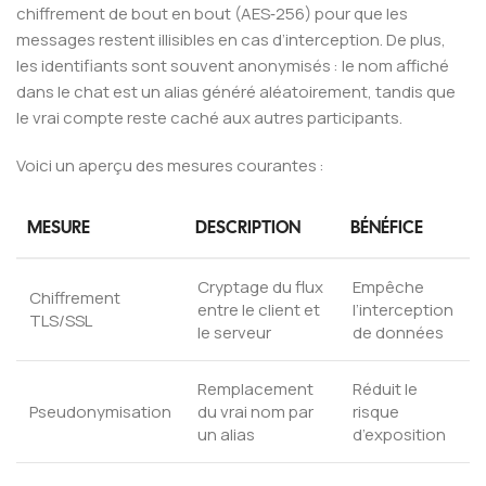
chiffrement de bout en bout (AES‑256) pour que les
messages restent illisibles en cas d’interception. De plus,
les identifiants sont souvent anonymisés : le nom affiché
dans le chat est un alias généré aléatoirement, tandis que
le vrai compte reste caché aux autres participants.
Voici un aperçu des mesures courantes :
MESURE
DESCRIPTION
BÉNÉFICE
Cryptage du flux
Empêche
Chiffrement
entre le client et
l’interception
TLS/SSL
le serveur
de données
Remplacement
Réduit le
Pseudonymisation
du vrai nom par
risque
un alias
d’exposition