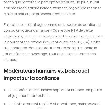
technique renforce la perception d’équité : le joueur voit
son message affiché immédiatement, reçoit une réponse
claire et sait que le processus est surveillé.
En pratique, le chat agit comme un bouclier de confiance.
Lorsqu’un joueur demande « Quel est le RTP de cette
roulette ? », le croupier peut répondre rapidement en citant
le pourcentage officiel (souvent autour de 96,5 %). Cette
transparence réduit les doutes sur le hasard et incite le
joueur à miser davantage, tout en restant informé des
risques.
Modérateurs humains vs. bots : quel
impact sur la confiance
Les modérateurs humains apportent nuance, empathie
et jugement contextuel.
Les bots assurent rapidité et constance, mais peuvent