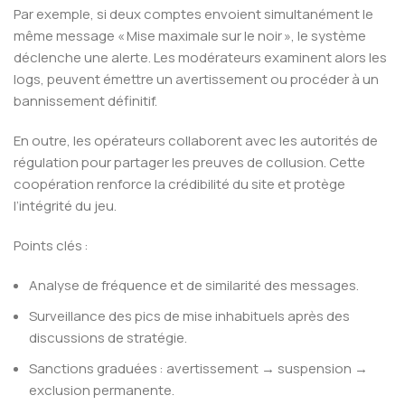
Par exemple, si deux comptes envoient simultanément le
même message « Mise maximale sur le noir », le système
déclenche une alerte. Les modérateurs examinent alors les
logs, peuvent émettre un avertissement ou procéder à un
bannissement définitif.
En outre, les opérateurs collaborent avec les autorités de
régulation pour partager les preuves de collusion. Cette
coopération renforce la crédibilité du site et protège
l’intégrité du jeu.
Points clés :
Analyse de fréquence et de similarité des messages.
Surveillance des pics de mise inhabituels après des
discussions de stratégie.
Sanctions graduées : avertissement → suspension →
exclusion permanente.