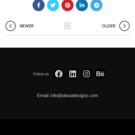
NEWER
OLDER
Follow us
Email: info@aboutdesignz.com