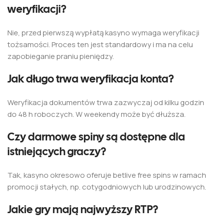
weryfikacji?
Nie, przed pierwszą wypłatą kasyno wymaga weryfikacji
tożsamości. Proces ten jest standardowy i ma na celu
zapobieganie praniu pieniędzy.
Jak długo trwa weryfikacja konta?
Weryfikacja dokumentów trwa zazwyczaj od kilku godzin
do 48 h roboczych. W weekendy może być dłuższa.
Czy darmowe spiny są dostępne dla
istniejących graczy?
Tak, kasyno okresowo oferuje betlive free spins w ramach
promocji stałych, np. cotygodniowych lub urodzinowych.
Jakie gry mają najwyższy RTP?