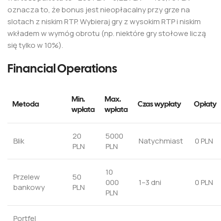
oznacza to, że bonus jest nieopłacalny przy grze na
slotach z niskim RTP. Wybieraj gry z wysokim RTP i niskim
wkładem w wymóg obrotu (np. niektóre gry stołowe liczą
się tylko w 10%).
Financial Operations
Min.
Max.
Metoda
Czas wypłaty
Opłaty
wpłata
wpłata
20
5000
Blik
Natychmiast
0 PLN
PLN
PLN
10
Przelew
50
000
1–3 dni
0 PLN
bankowy
PLN
PLN
Portfel