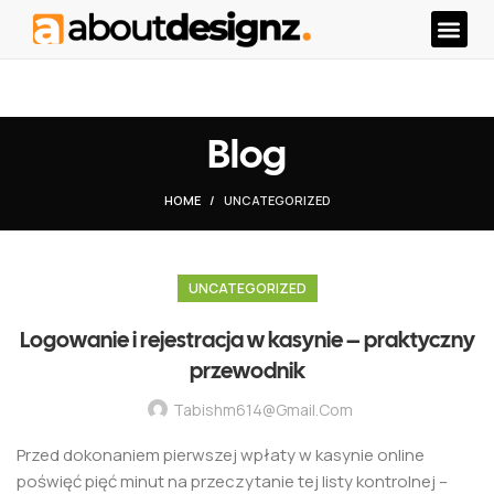
Blog
HOME
UNCATEGORIZED
UNCATEGORIZED
Logowanie i rejestracja w kasynie – praktyczny
przewodnik
Tabishm614@gmail.com
Przed dokonaniem pierwszej wpłaty w kasynie online
poświęć pięć minut na przeczytanie tej listy kontrolnej –