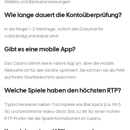
Wallets und Banküberweisungen.
Wie lange dauert die Kontoüberprüfung?
In der Regel 1–2 Werktage, sofern alle Dokumente
vollständig und lesbar sind.
Gibt es eine mobile App?
Das Casino bietet keine native App an, aber die mobile
Webseite ist für alle Geräte optimiert. Sie können sie als PWA
auf Ihrem Startbildschirm speichern.
Welche Spiele haben den höchsten RTP?
Typischerweise haben Tischspiele wie Blackjack (ca. 99,5
%) und bestimmte Video-Slots (bis zu 98 %) einen hohen
RTP. Prüfen Sie die Spielinformationen im Casino.