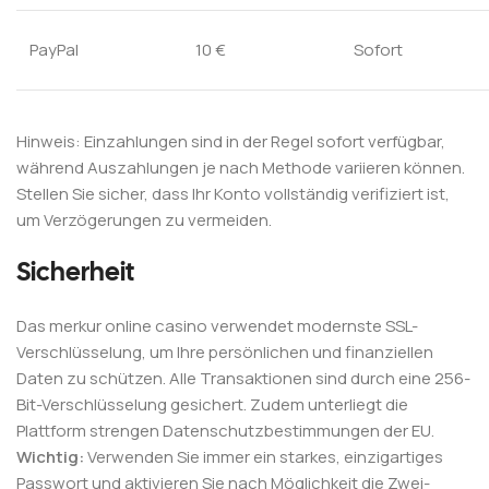
PayPal
10 €
Sofort
Hinweis: Einzahlungen sind in der Regel sofort verfügbar,
während Auszahlungen je nach Methode variieren können.
Stellen Sie sicher, dass Ihr Konto vollständig verifiziert ist,
um Verzögerungen zu vermeiden.
Sicherheit
Das merkur online casino verwendet modernste SSL-
Verschlüsselung, um Ihre persönlichen und finanziellen
Daten zu schützen. Alle Transaktionen sind durch eine 256-
Bit-Verschlüsselung gesichert. Zudem unterliegt die
Plattform strengen Datenschutzbestimmungen der EU.
Wichtig:
Verwenden Sie immer ein starkes, einzigartiges
Passwort und aktivieren Sie nach Möglichkeit die Zwei-