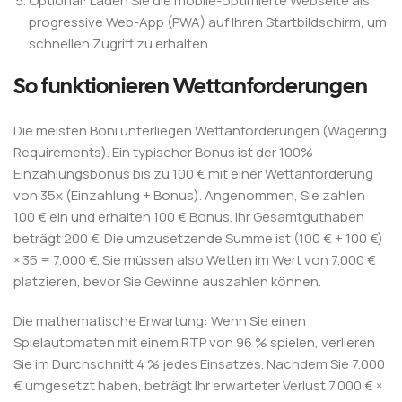
Optional: Laden Sie die mobile-optimierte Webseite als
progressive Web-App (PWA) auf Ihren Startbildschirm, um
schnellen Zugriff zu erhalten.
So funktionieren Wettanforderungen
Die meisten Boni unterliegen Wettanforderungen (Wagering
Requirements). Ein typischer Bonus ist der 100%
Einzahlungsbonus bis zu 100 € mit einer Wettanforderung
von 35x (Einzahlung + Bonus). Angenommen, Sie zahlen
100 € ein und erhalten 100 € Bonus. Ihr Gesamtguthaben
beträgt 200 €. Die umzusetzende Summe ist (100 € + 100 €)
× 35 = 7.000 €. Sie müssen also Wetten im Wert von 7.000 €
platzieren, bevor Sie Gewinne auszahlen können.
Die mathematische Erwartung: Wenn Sie einen
Spielautomaten mit einem RTP von 96 % spielen, verlieren
Sie im Durchschnitt 4 % jedes Einsatzes. Nachdem Sie 7.000
€ umgesetzt haben, beträgt Ihr erwarteter Verlust 7.000 € ×