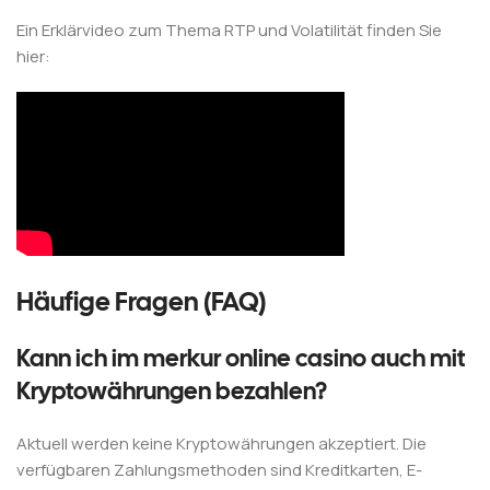
Ein Erklärvideo zum Thema RTP und Volatilität finden Sie
hier:
Häufige Fragen (FAQ)
Kann ich im merkur online casino auch mit
Kryptowährungen bezahlen?
Aktuell werden keine Kryptowährungen akzeptiert. Die
verfügbaren Zahlungsmethoden sind Kreditkarten, E-