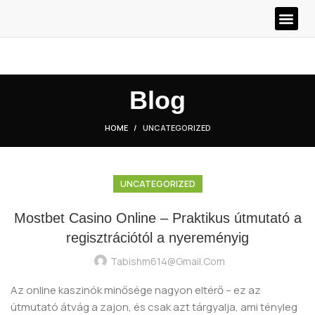
Blog
HOME
UNCATEGORIZED
UNCATEGORIZED
Mostbet Casino Online – Praktikus útmutató a
regisztrációtól a nyereményig
Tabishm614@gmail.com
Az online kaszinók minősége nagyon eltérő – ez az
útmutató átvág a zajon, és csak azt tárgyalja, ami tényleg