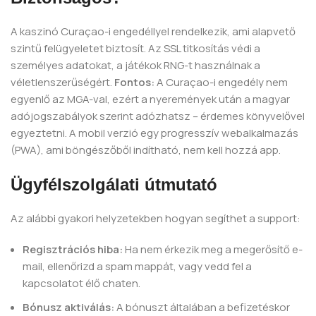
A kaszinó Curaçao-i engedéllyel rendelkezik, ami alapvető
szintű felügyeletet biztosít. Az SSL titkosítás védi a
személyes adatokat, a játékok RNG-t használnak a
véletlenszerűségért.
Fontos:
A Curaçao-i engedély nem
egyenlő az MGA-val, ezért a nyeremények után a magyar
adójogszabályok szerint adózhatsz – érdemes könyvelővel
egyeztetni. A mobil verzió egy progresszív webalkalmazás
(PWA), ami böngészőből indítható, nem kell hozzá app.
Ügyfélszolgálati útmutató
Az alábbi gyakori helyzetekben hogyan segíthet a support:
Regisztrációs hiba:
Ha nem érkezik meg a megerősítő e-
mail, ellenőrizd a spam mappát, vagy vedd fel a
kapcsolatot élő chaten.
Bónusz aktiválás:
A bónuszt általában a befizetéskor