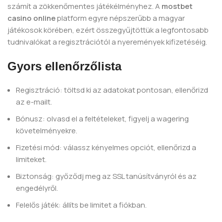
számít a zökkenőmentes játékélményhez. A
mostbet
casino online
platform egyre népszerűbb a magyar
játékosok körében, ezért összegyűjtöttük a legfontosabb
tudnivalókat a regisztrációtól a nyeremények kifizetéséig.
Gyors ellenőrzőlista
Regisztráció: töltsd ki az adatokat pontosan, ellenőrizd
az e-mailt.
Bónusz: olvasd el a feltételeket, figyelj a wagering
követelményekre.
Fizetési mód: válassz kényelmes opciót, ellenőrizd a
limiteket.
Biztonság: győződj meg az SSL tanúsítványról és az
engedélyről.
Felelős játék: állíts be limitet a fiókban.