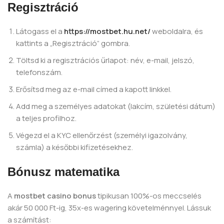
Regisztráció
Látogass el a
https://mostbet.hu.net/
weboldalra, és
kattints a „Regisztráció” gombra.
Töltsd ki a regisztrációs űrlapot: név, e-mail, jelszó,
telefonszám.
Erősítsd meg az e-mail címed a kapott linkkel.
Add meg a személyes adatokat (lakcím, születési dátum)
a teljes profilhoz.
Végezd el a KYC ellenőrzést (személyi igazolvány,
számla) a későbbi kifizetésekhez.
Bónusz matematika
A
mostbet casino bonus
tipikusan 100%-os meccselés
akár 50 000 Ft-ig, 35x-es wagering követelménnyel. Lássuk
a számítást: