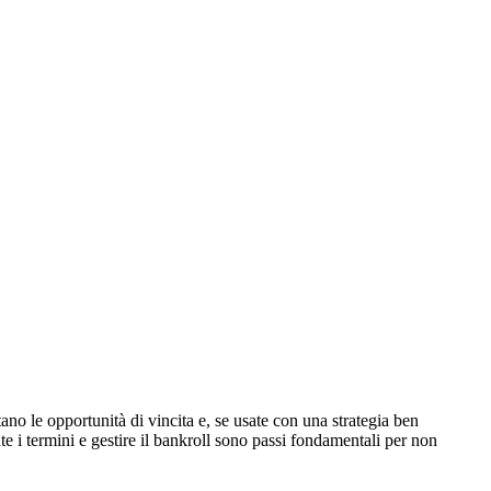
tano le opportunità di vincita e, se usate con una strategia ben
e i termini e gestire il bankroll sono passi fondamentali per non