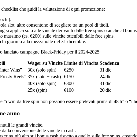
a checklist che guidi la valutazione di ogni promozione:
iochi).
ola slot, altre consentono di scegliere tra un pool di titoli.
ing si applica solo alle vincite derivanti dalle free spins o anche al bonus
massimo (es. €200) sulle vincite ottenibili dalle free spins.
ochi giorni o alla mezzanotte del 31 dicembre.
nno lanciato campagne Black‑Friday per il 2024‑2025:
ili
Wager su Vincite
Limite di Vincita
Scadenza
inter Wins”
30x (solo spin)
€250
31 dic
“Frosty Reels”
35x (spin + cash)
€150
24 dic
40x (solo spin)
€300
31 dic
25x (spin)
€100
20 dic
e “i win da free spin non possono essere prelevati prima di 48 h” o “i b
ine anno
utili le grandi vincite.
 dalla conversione delle vincite in cash.
gering più alto sui bonus cash rispetto a quello sulle free spins, creando