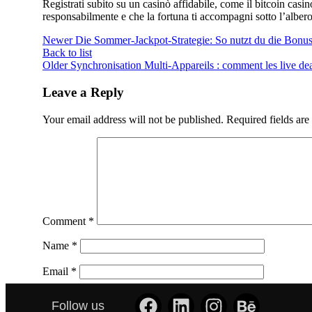
Registrati subito su un casinò affidabile, come il bitcoin cas
responsabilmente e che la fortuna ti accompagni sotto l’albero
Newer
Die Sommer‑Jackpot‑Strategie: So nutzt du die Bonu
Back to list
Older
Synchronisation Multi‑Appareils : comment les live dea
Leave a Reply
Your email address will not be published.
Required fields ar
Comment
*
Name
*
Email
*
Website
Follow us