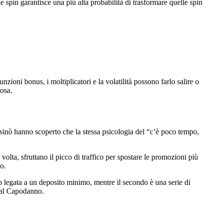
he spin garantisce una più alta probabilità di trasformare quelle spin
zioni bonus, i moltiplicatori e la volatilità possono farlo salire o
osa.
casinò hanno scoperto che la stessa psicologia del “c’è poco tempo,
volta, sfruttano il picco di traffico per spostare le promozioni più
o.
o legata a un deposito minimo, mentre il secondo è una serie di
o al Capodanno.