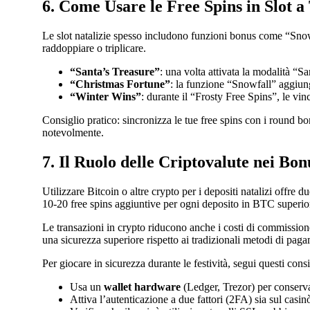
6. Come Usare le Free Spins in Slot a
Le slot natalizie spesso includono funzioni bonus come “Snow
raddoppiare o triplicare.
“Santa’s Treasure”
: una volta attivata la modalità “S
“Christmas Fortune”
: la funzione “Snowfall” aggiun
“Winter Wins”
: durante il “Frosty Free Spins”, le vi
Consiglio pratico: sincronizza le tue free spins con i round b
notevolmente.
7. Il Ruolo delle Criptovalute nei Bo
Utilizzare Bitcoin o altre crypto per i depositi natalizi offre 
10‑20 free spins aggiuntive per ogni deposito in BTC superio
Le transazioni in crypto riducono anche i costi di commissione
una sicurezza superiore rispetto ai tradizionali metodi di pag
Per giocare in sicurezza durante le festività, segui questi consi
Usa un
wallet hardware
(Ledger, Trezor) per conservar
Attiva l’autenticazione a due fattori (2FA) sia sul casin