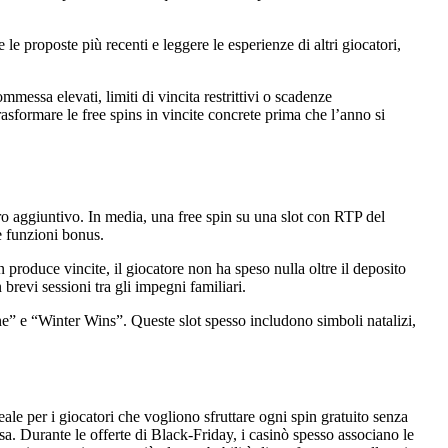
 le proposte più recenti e leggere le esperienze di altri giocatori,
ssa elevati, limiti di vincita restrittivi o scadenze
rasformare le free spins in vincite concrete prima che l’anno si
aro aggiuntivo. In media, una free spin su una slot con RTP del
e funzioni bonus.
 produce vincite, il giocatore non ha speso nulla oltre il deposito
brevi sessioni tra gli impegni familiari.
e” e “Winter Wins”. Queste slot spesso includono simboli natalizi,
eale per i giocatori che vogliono sfruttare ogni spin gratuito senza
ssa. Durante le offerte di Black‑Friday, i casinò spesso associano le