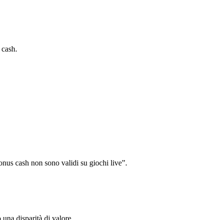
 cash.
onus cash non sono validi su giochi live”.
 una disparità di valore.