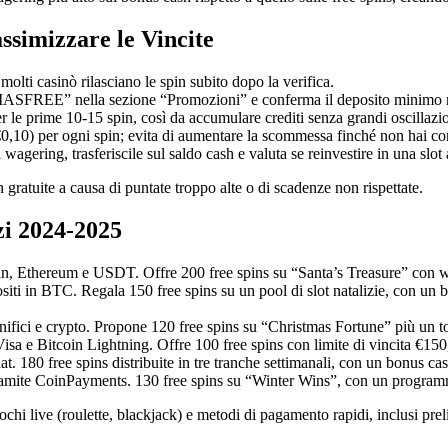
ssimizzare le Vincite
olti casinò rilasciano le spin subito dopo la verifica.
XMASFREE” nella sezione “Promozioni” e conferma il deposito minimo r
 per le prime 10‑15 spin, così da accumulare crediti senza grandi oscillazi
 €0,10) per ogni spin; evita di aumentare la scommessa finché non hai con
 wagering, trasferiscile sul saldo cash e valuta se reinvestire in una slot
 gratuite a causa di puntate troppo alte o di scadenze non rispettate.
zi 2024‑2025
in, Ethereum e USDT. Offre 200 free spins su “Santa’s Treasure” con wag
siti in BTC. Regala 150 free spins su un pool di slot natalizie, con un 
bonifici e crypto. Propone 120 free spins su “Christmas Fortune” più un t
isa e Bitcoin Lightning. Offre 100 free spins con limite di vincita €150,
at. 180 free spins distribuite in tre tranche settimanali, con un bonus ca
tramite CoinPayments. 130 free spins su “Winter Wins”, con un programm
ochi live (roulette, blackjack) e metodi di pagamento rapidi, inclusi prel