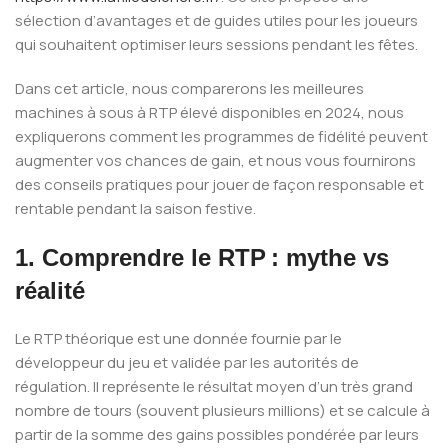
sélection d’avantages et de guides utiles pour les joueurs
qui souhaitent optimiser leurs sessions pendant les fêtes.
Dans cet article, nous comparerons les meilleures
machines à sous à RTP élevé disponibles en 2024, nous
expliquerons comment les programmes de fidélité peuvent
augmenter vos chances de gain, et nous vous fournirons
des conseils pratiques pour jouer de façon responsable et
rentable pendant la saison festive.
1. Comprendre le RTP : mythe vs
réalité
Le RTP théorique est une donnée fournie par le
développeur du jeu et validée par les autorités de
régulation. Il représente le résultat moyen d’un très grand
nombre de tours (souvent plusieurs millions) et se calcule à
partir de la somme des gains possibles pondérée par leurs