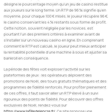
désigne le pourcentage moyen qu’un jeu de casino restitue
aux joueurs sur le long terme. Un RTP de 96 % signifie qu’en
moyenne, pour chaque 100 € misés, le joueur récupère 96 €,
le casino conservant les 4 % restants sous forme de profit.
Cette notion, souvent négligée par les novices, est
pourtant l’un des premiers critères à examiner avant de
s’installer sur un nouveau casino en ligne. En comprenant
comment le RTP est calculé, le joueur peut mieux anticiper
la rentabilité potentielle d’une machine à sous et ajuster sa
bankroll en conséquence.
La période des fêtes voit exploser l’activité sur les
plateformes de jeux : les opérateurs déploient des
promotions de Noël, des tours gratuits thématiques et des
programmes de fidélité renforcés. Pour profiter pleinement
de ces offres, il faut savoir allier un RTP élevé à un suivi
rigoureux des points de fidélité. Pour découvrir des offres
exclusives de Noël, rendez‑vous sur
https://www.lafilledelencre.fr/
. Ce site propose une