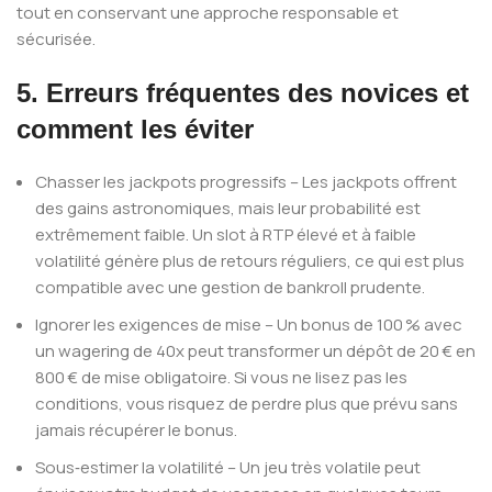
tout en conservant une approche responsable et
sécurisée.
5. Erreurs fréquentes des novices et
comment les éviter
Chasser les jackpots progressifs – Les jackpots offrent
des gains astronomiques, mais leur probabilité est
extrêmement faible. Un slot à RTP élevé et à faible
volatilité génère plus de retours réguliers, ce qui est plus
compatible avec une gestion de bankroll prudente.
Ignorer les exigences de mise – Un bonus de 100 % avec
un wagering de 40x peut transformer un dépôt de 20 € en
800 € de mise obligatoire. Si vous ne lisez pas les
conditions, vous risquez de perdre plus que prévu sans
jamais récupérer le bonus.
Sous‑estimer la volatilité – Un jeu très volatile peut