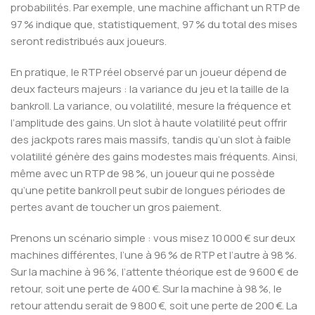
probabilités. Par exemple, une machine affichant un RTP de
97 % indique que, statistiquement, 97 % du total des mises
seront redistribués aux joueurs.
En pratique, le RTP réel observé par un joueur dépend de
deux facteurs majeurs : la variance du jeu et la taille de la
bankroll. La variance, ou volatilité, mesure la fréquence et
l’amplitude des gains. Un slot à haute volatilité peut offrir
des jackpots rares mais massifs, tandis qu’un slot à faible
volatilité génère des gains modestes mais fréquents. Ainsi,
même avec un RTP de 98 %, un joueur qui ne possède
qu’une petite bankroll peut subir de longues périodes de
pertes avant de toucher un gros paiement.
Prenons un scénario simple : vous misez 10 000 € sur deux
machines différentes, l’une à 96 % de RTP et l’autre à 98 %.
Sur la machine à 96 %, l’attente théorique est de 9 600 € de
retour, soit une perte de 400 €. Sur la machine à 98 %, le
retour attendu serait de 9 800 €, soit une perte de 200 €. La