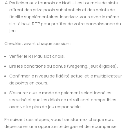
Participer aux tournois de Noël – Les tournois de slots
offrent des prize pools substantiels et des points de
fidélité supplémentaires. Inscrivez‑vous avec le même
slot à haut RTP pour profiter de votre connaissance du
jeu.
Checklist avant chaque session :
Vérifier le RTP du slot choisi.
Lire les conditions du bonus (wagering, jeux éligibles).
Confirmer le niveau de fidélité actuel et le multiplicateur
de points en cours.
S’assurer que le mode de paiement sélectionné est
sécurisé et que les délais de retrait sont compatibles
avec votre plan de jeu responsable.
En suivant ces étapes, vous transformez chaque euro
dépensé en une opportunité de gain et de récompense,