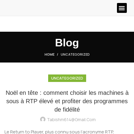
Blog
HOME
UNCATEGORIZED
UNCATEGORIZED
Noël en tête : comment choisir les machines à
sous à RTP élevé et profiter des programmes
de fidélité
Tabishm614@gmail.com
Le Return to Player, plus connu sous l’acronyme RTP,