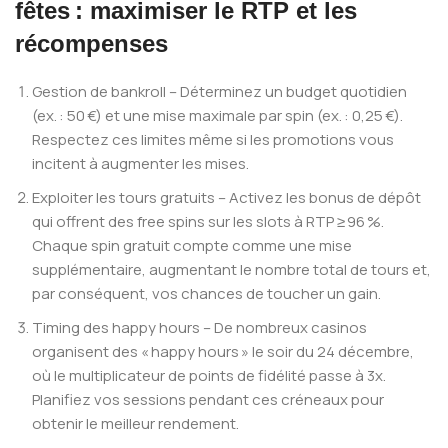
fêtes : maximiser le RTP et les
récompenses
Gestion de bankroll – Déterminez un budget quotidien
(ex. : 50 €) et une mise maximale par spin (ex. : 0,25 €).
Respectez ces limites même si les promotions vous
incitent à augmenter les mises.
Exploiter les tours gratuits – Activez les bonus de dépôt
qui offrent des free spins sur les slots à RTP ≥ 96 %.
Chaque spin gratuit compte comme une mise
supplémentaire, augmentant le nombre total de tours et,
par conséquent, vos chances de toucher un gain.
Timing des happy hours – De nombreux casinos
organisent des « happy hours » le soir du 24 décembre,
où le multiplicateur de points de fidélité passe à 3x.
Planifiez vos sessions pendant ces créneaux pour
obtenir le meilleur rendement.