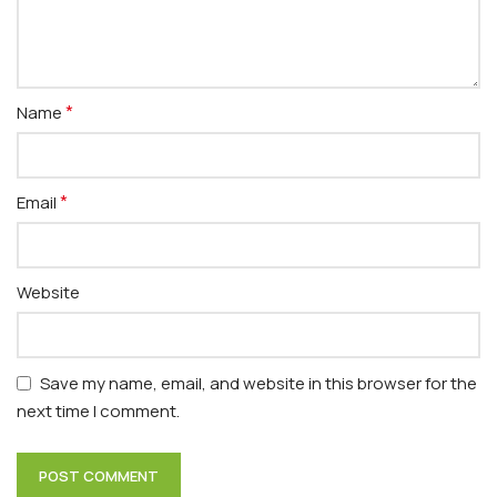
*
Name
*
Email
Website
Save my name, email, and website in this browser for the
next time I comment.