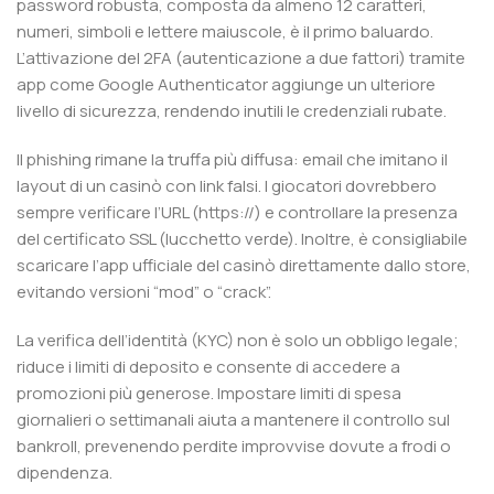
password robusta, composta da almeno 12 caratteri,
numeri, simboli e lettere maiuscole, è il primo baluardo.
L’attivazione del 2FA (autenticazione a due fattori) tramite
app come Google Authenticator aggiunge un ulteriore
livello di sicurezza, rendendo inutili le credenziali rubate.
Il phishing rimane la truffa più diffusa: email che imitano il
layout di un casinò con link falsi. I giocatori dovrebbero
sempre verificare l’URL (https://) e controllare la presenza
del certificato SSL (lucchetto verde). Inoltre, è consigliabile
scaricare l’app ufficiale del casinò direttamente dallo store,
evitando versioni “mod” o “crack”.
La verifica dell’identità (KYC) non è solo un obbligo legale;
riduce i limiti di deposito e consente di accedere a
promozioni più generose. Impostare limiti di spesa
giornalieri o settimanali aiuta a mantenere il controllo sul
bankroll, prevenendo perdite improvvise dovute a frodi o
dipendenza.