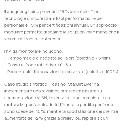
Il budgeting tipico prevede il 15 % del totale IT per
tecnologie di sicurezza, il 10 % per formazione del
personale e il 5 % per certificazioni annuali. Un approccio
modulare permette di scalare le soluzioni man mano che il
volume di transazioni cresce.
I KPI da monitorare includono:
– Tempo medio di risposta agli alert (obiettivo < 5 min).
– Tasso di frode (obiettivo < 0,1 %).
– Percentuale di transazioni tokenizzate (obiettivo 100 %).
Caso studio sintetico: il casinò “StarBet Live” ha
implementato una revisione strategica basata su
segmentazione VLAN, tokenizzazione completa e un
motore ML per l’antifrode. In 12 mesi, le perdite per frode
sono scese del 45 %, mentre la soddisfazione dei clienti è
aumentata del 12 % grazie a prelievi più rapidi e sicuri.