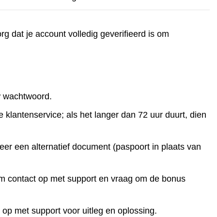
 dat je account volledig geverifieerd is om
uw wachtwoord.
lantenservice; als het langer dan 72 uur duurt, dien
eer een alternatief document (paspoort in plaats van
m contact op met support en vraag om de bonus
 op met support voor uitleg en oplossing.