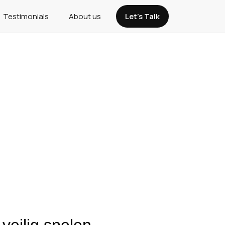
Testimonials
About us
Let's Talk