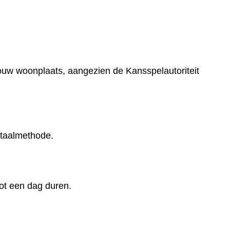
 jouw woonplaats, aangezien de Kansspelautoriteit
etaalmethode.
tot een dag duren.