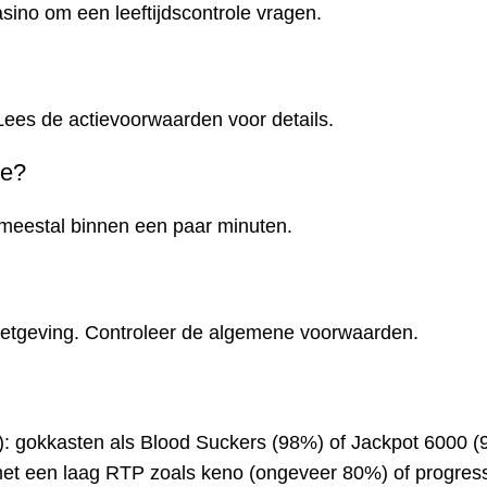
casino om een leeftijdscontrole vragen.
Lees de actievoorwaarden voor details.
ce?
is meestal binnen een paar minuten.
 wetgeving. Controleer de algemene voorwaarden.
: gokkasten als Blood Suckers (98%) of Jackpot 6000 (9
 met een laag RTP zoals keno (ongeveer 80%) of progres