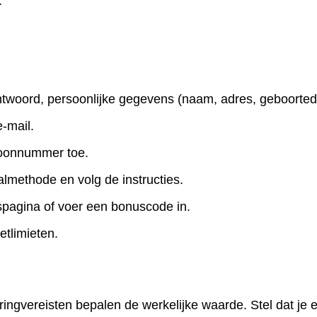
.
achtwoord, persoonlijke gegevens (naam, adres, geboorte
e-mail.
efoonnummer toe.
almethode en volg de instructies.
pagina of voer een bonuscode in.
etlimieten.
ingvereisten bepalen de werkelijke waarde. Stel dat je