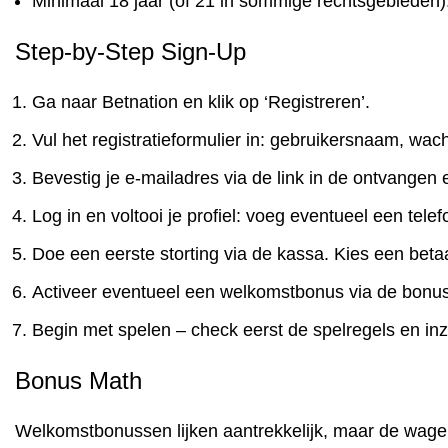
Minimaal 18 jaar (of 21 in sommige rechtsgebieden)
Step-by-Step Sign-Up
Ga naar
Betnation
en klik op ‘Registreren’.
Vul het registratieformulier in: gebruikersnaam, w
Bevestig je e-mailadres via de link in de ontvangen 
Log in en voltooi je profiel: voeg eventueel een tel
Doe een eerste storting via de kassa. Kies een beta
Activeer eventueel een welkomstbonus via de bonus
Begin met spelen – check eerst de spelregels en inz
Bonus Math
Welkomstbonussen lijken aantrekkelijk, maar de wager