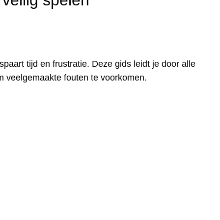
veilig spelen
rt tijd en frustratie. Deze gids leidt je door alle
m veelgemaakte fouten te voorkomen.