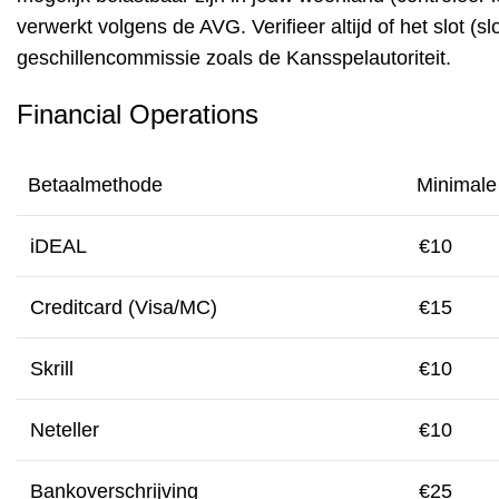
verwerkt volgens de AVG. Verifieer altijd of het slot (sl
geschillencommissie zoals de Kansspelautoriteit.
Financial Operations
Betaalmethode
Minimale 
iDEAL
€10
Creditcard (Visa/MC)
€15
Skrill
€10
Neteller
€10
Bankoverschrijving
€25