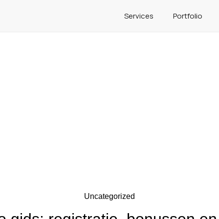
Services
Portfolio
Blog
HOME
UNCATEGORIZED
Uncategorized