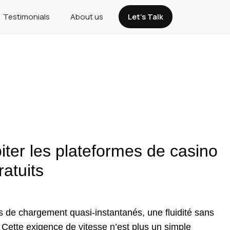
Testimonials
About us
Let's Talk
iter les plateformes de casino
ratuits
s de chargement quasi‑instantanés, une fluidité sans
 Cette exigence de vitesse n’est plus un simple