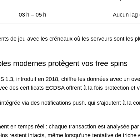
03 h – 05 h
Aucun lag 
ts de jeu avec les créneaux où les serveurs sont les plu
coles modernes protègent vos free spins
TLS 1.3, introduit en 2018, chiffre les données avec un 
 des certificats ECDSA offrent à la fois protection et v
intégrée via des notifications push, qui s’ajoutent à la 
nnent en temps réel : chaque transaction est analysée par
pins restent intacts, même lorsqu’une tentative de triche 