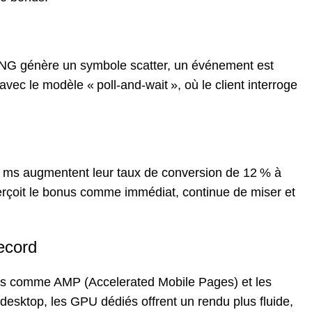
e RNG génère un symbole scatter, un événement est
ec le modèle « poll‑and‑wait », où le client interroge
0 ms augmentent leur taux de conversion de 12 % à
 perçoit le bonus comme immédiat, continue de miser et
ecord
gies comme AMP (Accelerated Mobile Pages) et les
 desktop, les GPU dédiés offrent un rendu plus fluide,