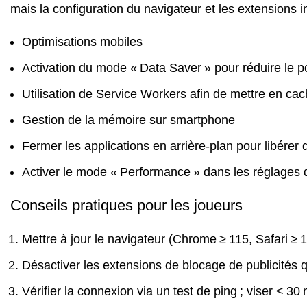
mais la configuration du navigateur et les extensions i
Optimisations mobiles
Activation du mode « Data Saver » pour réduire le 
Utilisation de Service Workers afin de mettre en cach
Gestion de la mémoire sur smartphone
Fermer les applications en arrière‑plan pour libérer
Activer le mode « Performance » dans les réglages
Conseils pratiques pour les joueurs
Mettre à jour le navigateur (Chrome ≥ 115, Safari ≥ 1
Désactiver les extensions de blocage de publicités qu
Vérifier la connexion via un test de ping ; viser < 30