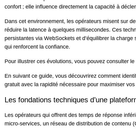
confort ; elle influence directement la capacité à décl
Dans cet environnement, les opérateurs misent sur de
réduire la latence à quelques millisecondes. Ces tech
persistantes via WebSockets et d’équilibrer la charge s
qui renforcent la confiance.
Pour illustrer ces évolutions, vous pouvez consulter le
En suivant ce guide, vous découvrirez comment identifi
gratuit avec la rapidité nécessaire pour maximiser vos
Les fondations techniques d’une platefor
Les opérateurs qui offrent des temps de réponse inféri
micro‑services, un réseau de distribution de contenu