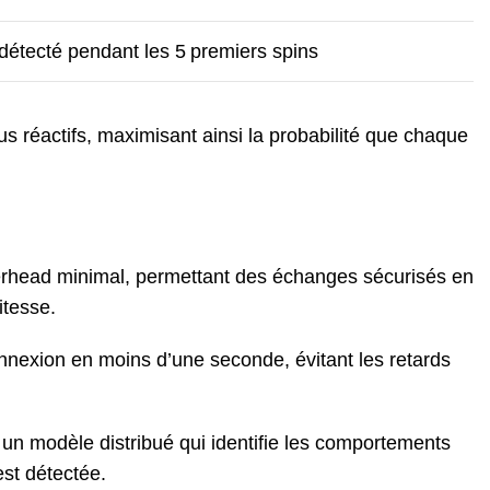
détecté pendant les 5 premiers spins
s réactifs, maximisant ainsi la probabilité que chaque
overhead minimal, permettant des échanges sécurisés en
itesse.
connexion en moins d’une seconde, évitant les retards
 un modèle distribué qui identifie les comportements
est détectée.