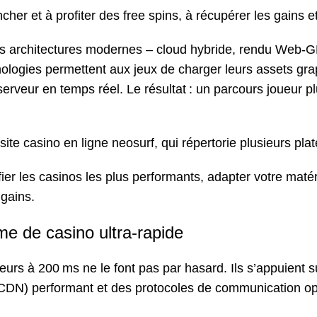
encher et à profiter des free spins, à récupérer les gain
s architectures modernes – cloud hybride, rendu Web‑GL
nologies permettent aux jeux de charger leurs assets gr
erveur en temps réel. Le résultat : un parcours joueur pl
 site
casino en ligne neosurf
, qui répertorie plusieurs pl
er les casinos les plus performants, adapter votre matéri
 gains.
me de casino ultra‑rapide
eurs à 200 ms ne le font pas par hasard. Ils s’appuient 
 (CDN) performant et des protocoles de communication op