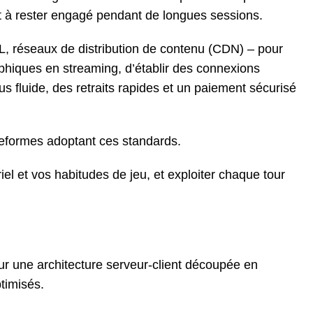
s et à rester engagé pendant de longues sessions.
, réseaux de distribution de contenu (CDN) – pour
aphiques en streaming, d’établir des connexions
us fluide, des retraits rapides et un paiement sécurisé
ateformes adoptant ces standards.
el et vos habitudes de jeu, et exploiter chaque tour
sur une architecture serveur‑client découpée en
timisés.