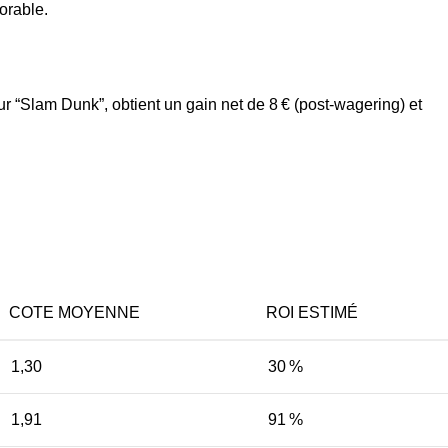
vorable.
ur “Slam Dunk”, obtient un gain net de 8 € (post‑wagering) et
COTE MOYENNE
ROI ESTIMÉ
1,30
30 %
1,91
91 %