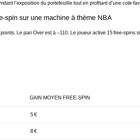
itant l’exposition du portefeuille tout en profitant d’une cote fa
free‑spin sur une machine à thème NBA
oints. Le pari Over est à –110. Le joueur active 15 free‑spins s
GAIN MOYEN FREE‑SPIN
5 €
8 €