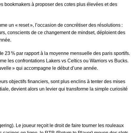
 les bookmakers à proposer des cotes plus élevées et des
 un « reset », l’occasion de concrétiser des résolutions :
teurs, conscients de ce changement de mindset, déploient des
année.
 23 % par rapport à la moyenne mensuelle des paris sportifs.
mme les confrontations Lakers vs Celtics ou Warriors vs Bucks.
nouvelle » qui accompagne le début d’une année.
rs objectifs financiers, sont plus enclins à tenter des mises
iale, devient alors un levier qui transforme la simple curiosité
ing). Le joueur reçoit le droit de faire tourner les rouleaux
s casinos en ligne, le RTP (Return to Player) moyen des slots