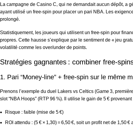
La campagne de Casino C, qui ne demandait aucun dépôt, a gén
ayant utilisé un free‑spin pour placer un pari NBA. Les exigence
prolongé.
Statistiquement, les joueurs qui utilisent un free‑spin pour fi
propres. Cette hausse s’explique par le sentiment de « jeu gratu
volatilité comme les over/under de points.
Stratégies gagnantes : combiner free‑spins 
1. Pari “Money‑line” + free‑spin sur le même 
Prenons l’exemple du duel Lakers vs Celtics (Game 3, première 
slot “NBA Hoops” (RTP 96 %). Il utilise le gain de 5 € provenant
Risque : faible (mise de 5 €)
ROI attendu : (5 € × 1,30) = 6,50 €, soit un profit net de 1,50 