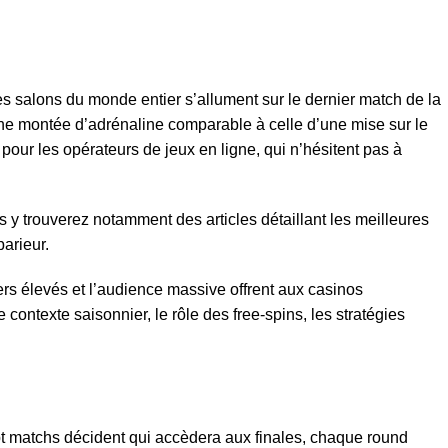
des salons du monde entier s’allument sur le dernier match de la
 une montée d’adrénaline comparable à celle d’une mise sur le
 pour les opérateurs de jeux en ligne, qui n’hésitent pas à
 y trouverez notamment des articles détaillant les meilleures
parieur.
ciers élevés et l’audience massive offrent aux casinos
 contexte saisonnier, le rôle des free‑spins, les stratégies
sept matchs décident qui accèdera aux finales, chaque round