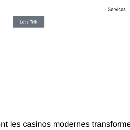
Services
Let's Talk
Blog
HOME
UNCATEGORIZED
ent les casinos modernes transform