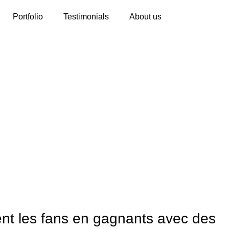
Portfolio
Testimonials
About us
ent les fans en gagnants avec des