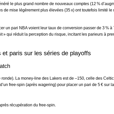
éré le plus grand nombre de nouveaux comptes (12 % d’augment
s de mise légèrement plus élevées (35 x) ont toutefois limité le 
nancer un pari NBA voient leur taux de conversion passer de 3 %
it » qui réduit la perception du risque, incitant les parieurs à 
et paris sur les séries de playoffs
match
ronde). La money‑line des Lakers est de –150, celle des Celtics
 d’un free‑spin (après wagering) pour placer un pari de 5 € sur l
€ après récupération du free‑spin.