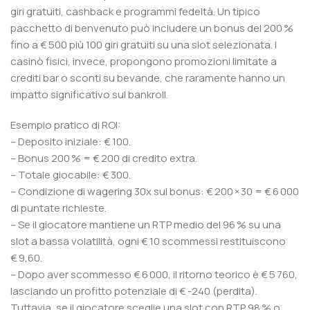
giri gratuiti, cashback e programmi fedeltà. Un tipico
pacchetto di benvenuto può includere un bonus del 200 %
fino a € 500 più 100 giri gratuiti su una slot selezionata. I
casinò fisici, invece, propongono promozioni limitate a
crediti bar o sconti su bevande, che raramente hanno un
impatto significativo sul bankroll.
Esempio pratico di ROI:
– Deposito iniziale: € 100.
– Bonus 200 % = € 200 di credito extra.
– Totale giocabile: € 300.
– Condizione di wagering 30x sul bonus: € 200 × 30 = € 6 000
di puntate richieste.
– Se il giocatore mantiene un RTP medio del 96 % su una
slot a bassa volatilità, ogni € 10 scommessi restituiscono
€ 9,60.
– Dopo aver scommesso € 6 000, il ritorno teorico è € 5 760,
lasciando un profitto potenziale di € -240 (perdita).
Tuttavia, se il giocatore sceglie una slot con RTP 98 % o