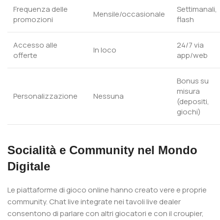
Frequenza delle
Settimanali,
Mensile/occasionale
promozioni
flash
Accesso alle
24/7 via
In loco
offerte
app/web
Bonus su
misura
Personalizzazione
Nessuna
(depositi,
giochi)
Socialità e Community nel Mondo
Digitale
Le piattaforme di gioco online hanno creato vere e proprie
community. Chat live integrate nei tavoli live dealer
consentono di parlare con altri giocatori e con il croupier,