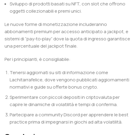
Sviluppo di prodotti basati su NFT, con slot che offrono
oggetti collezionabili e premi unici.
Le nuove forme di monetizzazione includeranno
abbonamenti premium per accesso anticipato a jackpot, e
sistemi di “pay‑to‑play” dove la quota di ingresso garantisce
una percentuale del jackpot finale.
Per i principianti, è consigliabile:
Tenersi aggiornati su siti di informazione come
Lachitarrafelice, dove vengono pubblicati aggiornamenti
normativi e guide su offerte bonus crypto.
Sperimentare con piccoli depositi in criptovaluta per
capire le dinamiche di volatilità e tempi di conferma.
Partecipare a community Discord per apprendere le best
practice prima di impegnarsi in giochi ad alta volatilità.