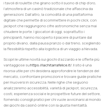
i tavoli di roulette che girano sotto il suono di chip d’oro,
l’atmosfera di un casinò tradizionale che affascina da
generazioni. Dall’altro, la comodità di una piattaforma
digitale che permette di scommettere in pochi click, con
jackpot che raggiungono cifre astronomiche senza mai
chiudere le porte. I giocatori di oggi, soprattutto i
principianti, hanno riscoperto il piacere di puntare dal
proprio divano, dalla pausa pranzo o dal treno, scegliendo
la flessibilità rispetto alla logistica di un viaggio a Nevada.
Scopri le ultime novità sui giochi d’azzardo e le offerte più
vantaggiose su
https://lachitarrafelice.it/
. Il sito è una
risorsa utile per chi desidera approfondire le tendenze del
mercato, confrontare promozioni e trovare guide pratiche
per muoversi in sicurezza. Nelle righe che seguono
analizzeremo accessibilità, varietà di jackpot, sicurezza,
costi, esperienza social e le prospettive future del settore,
fornendo consigli pratici per chi vuole avvicinarsi al mondo
dei giochi da casinò online con la giusta mentalità.