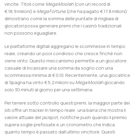
vincite. Titoli come
Mega Moolah
(con un record di
€ 18,9 milioni) e
Mega Fortune
(che ha pagato € 17,8 milioni)
dimostrano come la somma delle puntate di migliaia di
giocatori possa generare premi che i casinò tradizionali
non possono eguagliare.
Le piattaforme digitali aggregano le scommesse in tempo
reale, creando un pool condiviso che cresce finché non
viene vinto. Questo meccanismo permette a un giocatore
casuale di incassare una somma da sogno con una
scommessa minima di € 0,10. Recentemente, una giocatrice
di Spagna ha vinto € 5,2 milioni su
Mega Moolah
giocando
solo 30 minuti al giorno per una settimana.
Per tenere sotto controllo questi premi, la maggior parte dei
siti offre un tracker in tempo reale: una barra che mostra il
valore attuale del jackpot, notifiche push quando il premio
supera soglie prefissate e un cronometro che indica
quanto tempo è passato dall’ultimo vincitore. Questi