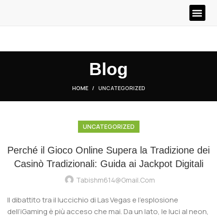
Blog
HOME
UNCATEGORIZED
UNCATEGORIZED
Perché il Gioco Online Supera la Tradizione dei
Casinò Tradizionali: Guida ai Jackpot Digitali
Tabishm614@gmail.com
Il dibattito tra il luccichio di Las Vegas e l’esplosione
dell’iGaming è più acceso che mai. Da un lato, le luci al neon,