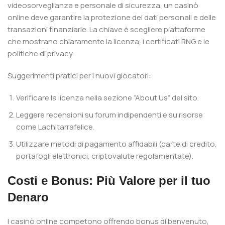
videosorveglianza e personale di sicurezza, un casinò
online deve garantire la protezione dei dati personali e delle
transazioni finanziarie. La chiave è scegliere piattaforme
che mostrano chiaramente la licenza, i certificati RNG e le
politiche di privacy.
Suggerimenti pratici per i nuovi giocatori:
Verificare la licenza nella sezione “About Us” del sito.
Leggere recensioni su forum indipendenti e su risorse
come Lachitarrafelice.
Utilizzare metodi di pagamento affidabili (carte di credito,
portafogli elettronici, criptovalute regolamentate).
Costi e Bonus: Più Valore per il tuo
Denaro
I casinò online competono offrendo bonus di benvenuto,