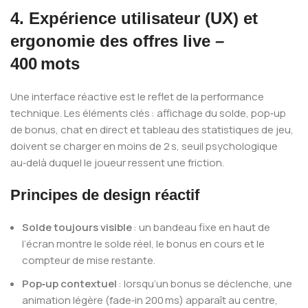
4. Expérience utilisateur (UX) et
ergonomie des offres live –
400 mots
Une interface réactive est le reflet de la performance
technique. Les éléments clés : affichage du solde, pop‑up
de bonus, chat en direct et tableau des statistiques de jeu,
doivent se charger en moins de 2 s, seuil psychologique
au‑delà duquel le joueur ressent une friction.
Principes de design réactif
Solde toujours visible
: un bandeau fixe en haut de
l’écran montre le solde réel, le bonus en cours et le
compteur de mise restante.
Pop‑up contextuel
: lorsqu’un bonus se déclenche, une
animation légère (fade‑in 200 ms) apparaît au centre,