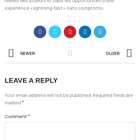
réelles des joueurs et saisir les opportunités d’une
expérience « lightning‑fast » sans compromis.
NEWER
OLDER
LEAVE A REPLY
Your email address will not be published.
Required fields are
*
marked
*
Comment