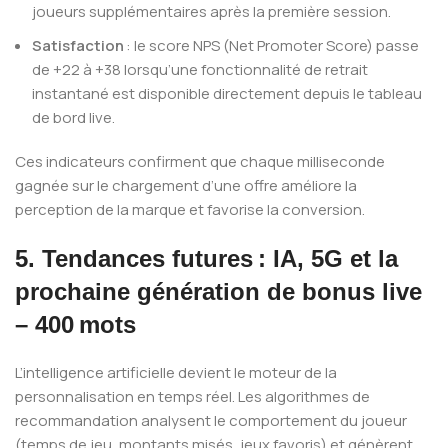
joueurs supplémentaires après la première session.
Satisfaction
: le score NPS (Net Promoter Score) passe
de +22 à +38 lorsqu’une fonctionnalité de retrait
instantané est disponible directement depuis le tableau
de bord live.
Ces indicateurs confirment que chaque milliseconde
gagnée sur le chargement d’une offre améliore la
perception de la marque et favorise la conversion.
5. Tendances futures : IA, 5G et la
prochaine génération de bonus live
– 400 mots
L’intelligence artificielle devient le moteur de la
personnalisation en temps réel. Les algorithmes de
recommandation analysent le comportement du joueur
(temps de jeu, montants misés, jeux favoris) et génèrent