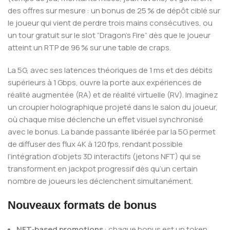
des offres sur mesure : un bonus de 25 % de dépôt ciblé sur
le joueur qui vient de perdre trois mains consécutives, ou
un tour gratuit sur le slot “Dragon’s Fire” dès que le joueur
atteint un RTP de 96 % sur une table de craps.
La 5G, avec ses latences théoriques de 1 ms et des débits
supérieurs à 1 Gbps, ouvre la porte aux expériences de
réalité augmentée (RA) et de réalité virtuelle (RV). Imaginez
un croupier holographique projeté dans le salon du joueur,
où chaque mise déclenche un effet visuel synchronisé
avec le bonus. La bande passante libérée par la 5G permet
de diffuser des flux 4K à 120 fps, rendant possible
l’intégration d’objets 3D interactifs (jetons NFT) qui se
transforment en jackpot progressif dès qu’un certain
nombre de joueurs les déclenchent simultanément.
Nouveaux formats de bonus
NFT‑based promotions
: chaque bonus est un token