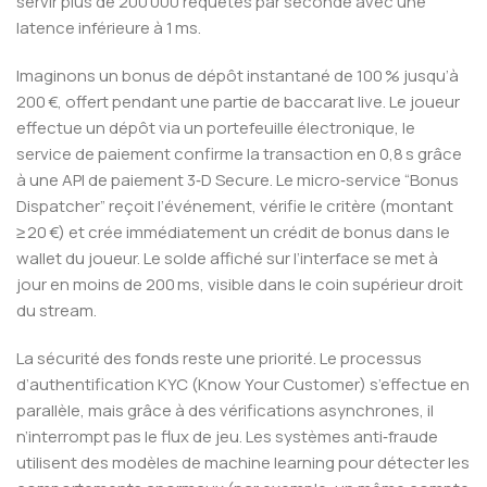
servir plus de 200 000 requêtes par seconde avec une
latence inférieure à 1 ms.
Imaginons un bonus de dépôt instantané de 100 % jusqu’à
200 €, offert pendant une partie de baccarat live. Le joueur
effectue un dépôt via un portefeuille électronique, le
service de paiement confirme la transaction en 0,8 s grâce
à une API de paiement 3‑D Secure. Le micro‑service “Bonus
Dispatcher” reçoit l’événement, vérifie le critère (montant
≥ 20 €) et crée immédiatement un crédit de bonus dans le
wallet du joueur. Le solde affiché sur l’interface se met à
jour en moins de 200 ms, visible dans le coin supérieur droit
du stream.
La sécurité des fonds reste une priorité. Le processus
d’authentification KYC (Know Your Customer) s’effectue en
parallèle, mais grâce à des vérifications asynchrones, il
n’interrompt pas le flux de jeu. Les systèmes anti‑fraude
utilisent des modèles de machine learning pour détecter les