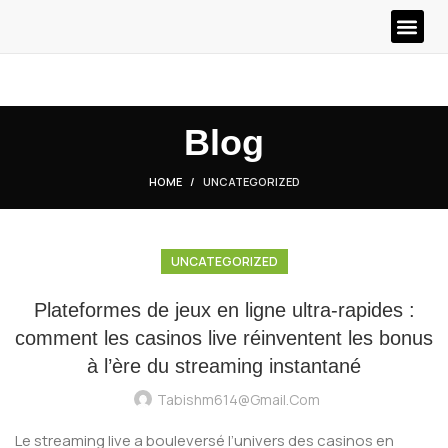
Blog
HOME
UNCATEGORIZED
UNCATEGORIZED
Plateformes de jeux en ligne ultra‑rapides :
comment les casinos live réinventent les bonus
à l’ère du streaming instantané
Tabishm614@gmail.com
Le streaming live a bouleversé l’univers des casinos en