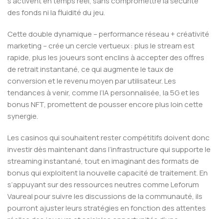
s’activent en temps réel, sans compromettre la sécurité
des fonds ni la fluidité du jeu.
Cette double dynamique – performance réseau + créativité
marketing – crée un cercle vertueux : plus le stream est
rapide, plus les joueurs sont enclins à accepter des offres
de retrait instantané, ce qui augmente le taux de
conversion et le revenu moyen par utilisateur. Les
tendances à venir, comme l’IA personnalisée, la 5G et les
bonus NFT, promettent de pousser encore plus loin cette
synergie.
Les casinos qui souhaitent rester compétitifs doivent donc
investir dès maintenant dans l’infrastructure qui supporte le
streaming instantané, tout en imaginant des formats de
bonus qui exploitent la nouvelle capacité de traitement. En
s’appuyant sur des ressources neutres comme Leforum
Vaureal pour suivre les discussions de la communauté, ils
pourront ajuster leurs stratégies en fonction des attentes