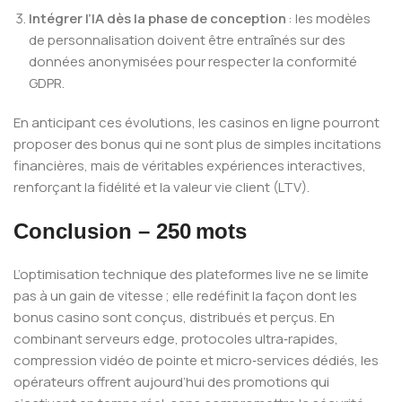
Intégrer l’IA dès la phase de conception
: les modèles
de personnalisation doivent être entraînés sur des
données anonymisées pour respecter la conformité
GDPR.
En anticipant ces évolutions, les casinos en ligne pourront
proposer des bonus qui ne sont plus de simples incitations
financières, mais de véritables expériences interactives,
renforçant la fidélité et la valeur vie client (LTV).
Conclusion – 250 mots
L’optimisation technique des plateformes live ne se limite
pas à un gain de vitesse ; elle redéfinit la façon dont les
bonus casino sont conçus, distribués et perçus. En
combinant serveurs edge, protocoles ultra‑rapides,
compression vidéo de pointe et micro‑services dédiés, les
opérateurs offrent aujourd’hui des promotions qui