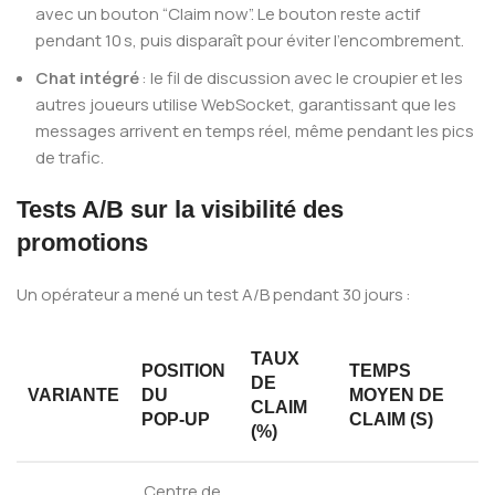
avec un bouton “Claim now”. Le bouton reste actif
pendant 10 s, puis disparaît pour éviter l’encombrement.
Chat intégré
: le fil de discussion avec le croupier et les
autres joueurs utilise WebSocket, garantissant que les
messages arrivent en temps réel, même pendant les pics
de trafic.
Tests A/B sur la visibilité des
promotions
Un opérateur a mené un test A/B pendant 30 jours :
TAUX
POSITION
TEMPS
DE
VARIANTE
DU
MOYEN DE
CLAIM
POP‑UP
CLAIM (S)
(%)
Centre de