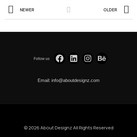
NEWER
OLDER
Follow us
Email: info@aboutdesignz.com
© 2026 About Designz All Rights Reserved