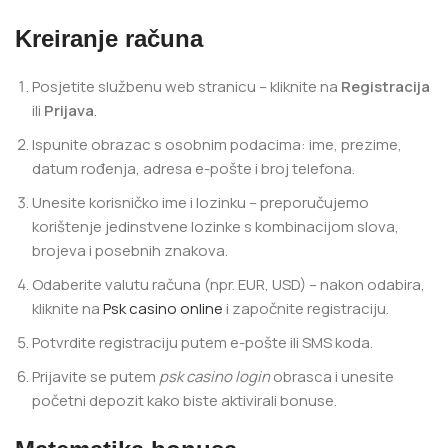
Kreiranje računa
Posjetite službenu web stranicu – kliknite na
Registracija
ili
Prijava
.
Ispunite obrazac s osobnim podacima: ime, prezime,
datum rođenja, adresa e-pošte i broj telefona.
Unesite korisničko ime i lozinku – preporučujemo
korištenje jedinstvene lozinke s kombinacijom slova,
brojeva i posebnih znakova.
Odaberite valutu računa (npr. EUR, USD) – nakon odabira,
kliknite na
Psk casino online
i započnite registraciju.
Potvrdite registraciju putem e-pošte ili SMS koda.
Prijavite se putem
psk casino login
obrasca i unesite
početni depozit kako biste aktivirali bonuse.