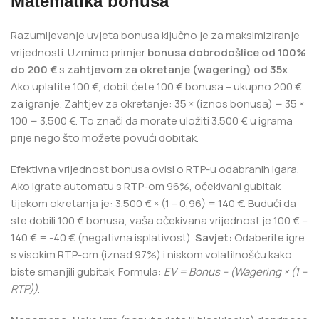
Matematika bonusa
Razumijevanje uvjeta bonusa ključno je za maksimiziranje
vrijednosti. Uzmimo primjer
bonusa dobrodošlice od 100%
do 200 €
s
zahtjevom za okretanje (wagering) od 35x
.
Ako uplatite 100 €, dobit ćete 100 € bonusa – ukupno 200 €
za igranje. Zahtjev za okretanje: 35 × (iznos bonusa) = 35 ×
100 = 3.500 €. To znači da morate uložiti 3.500 € u igrama
prije nego što možete povući dobitak.
Efektivna vrijednost bonusa ovisi o RTP-u odabranih igara.
Ako igrate automatu s RTP-om 96%, očekivani gubitak
tijekom okretanja je: 3.500 € × (1 – 0,96) = 140 €. Budući da
ste dobili 100 € bonusa, vaša očekivana vrijednost je 100 € –
140 € = -40 € (negativna isplativost).
Savjet:
Odaberite igre
s visokim RTP-om (iznad 97%) i niskom volatilnošću kako
biste smanjili gubitak. Formula:
EV = Bonus – (Wagering × (1 –
RTP))
.