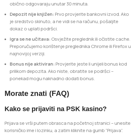
obično odgovaraju unutar 30 minuta.
Depozit nije knjižen:
Prvo provjerite bankovni izvod. Ako
je sredstvo skinuto, a ne vidi se na računu, pošaljite
dokaz o uplati podršci.
Igra se ne učitava:
Osvježite preglednik ili očistite cache.
Preporučujemo korištenje preglednika Chrome ili Firefox u
najnovijoj verziji.
Bonus nije aktiviran:
Provjerite jeste li unijeli bonus kod
prilikom depozita. Ako niste, obratite se podršci –
ponekad mogu naknadno dodati bonus.
Morate znati (FAQ)
Kako se prijaviti na PSK kasino?
Prijava se vrši putem obrasca na početnoj stranici – unesite
korisničko ime i lozinku, a zatim kliknite na gumb “Prijava”.