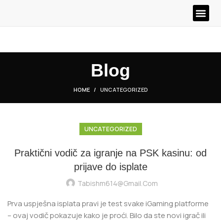
Blog
HOME
UNCATEGORIZED
UNCATEGORIZED
Praktični vodič za igranje na PSK kasinu: od
prijave do isplate
Tabishm614@gmail.com
Prva uspješna isplata pravi je test svake iGaming platforme
– ovaj vodič pokazuje kako je proći. Bilo da ste novi igrač ili