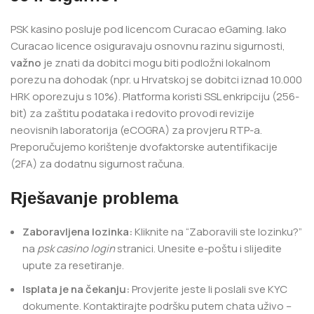
PSK kasino posluje pod licencom Curacao eGaming. Iako
Curacao licence osiguravaju osnovnu razinu sigurnosti,
važno
je znati da dobitci mogu biti podložni lokalnom
porezu na dohodak (npr. u Hrvatskoj se dobitci iznad 10.000
HRK oporezuju s 10%). Platforma koristi SSL enkripciju (256-
bit) za zaštitu podataka i redovito provodi revizije
neovisnih laboratorija (eCOGRA) za provjeru RTP-a.
Preporučujemo korištenje dvofaktorske autentifikacije
(2FA) za dodatnu sigurnost računa.
Rješavanje problema
Zaboravljena lozinka:
Kliknite na “Zaboravili ste lozinku?”
na
psk casino login
stranici. Unesite e-poštu i slijedite
upute za resetiranje.
Isplata je na čekanju:
Provjerite jeste li poslali sve KYC
dokumente. Kontaktirajte podršku putem chata uživo –