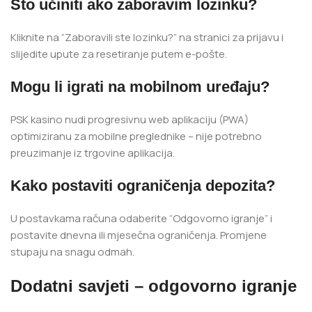
Što učiniti ako zaboravim lozinku?
Kliknite na “Zaboravili ste lozinku?” na stranici za prijavu i
slijedite upute za resetiranje putem e-pošte.
Mogu li igrati na mobilnom uređaju?
PSK kasino nudi progresivnu web aplikaciju (PWA)
optimiziranu za mobilne preglednike – nije potrebno
preuzimanje iz trgovine aplikacija.
Kako postaviti ograničenja depozita?
U postavkama računa odaberite “Odgovorno igranje” i
postavite dnevna ili mjesečna ograničenja. Promjene
stupaju na snagu odmah.
Dodatni savjeti – odgovorno igranje