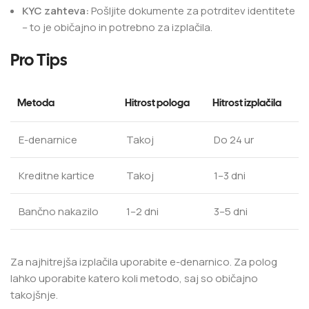
KYC zahteva:
Pošljite dokumente za potrditev identitete
– to je običajno in potrebno za izplačila.
Pro Tips
Metoda
Hitrost pologa
Hitrost izplačila
E-denarnice
Takoj
Do 24 ur
Kreditne kartice
Takoj
1–3 dni
Bančno nakazilo
1–2 dni
3–5 dni
Za najhitrejša izplačila uporabite e-denarnico. Za polog
lahko uporabite katero koli metodo, saj so običajno
takojšnje.