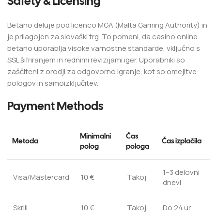
Safety & Licensing
Betano deluje pod licenco MGA (Malta Gaming Authority) in
je prilagojen za slovaški trg. To pomeni, da casino online
betano uporablja visoke varnostne standarde, vključno s
SSL šifriranjem in rednimi revizijami iger. Uporabniki so
zaščiteni z orodji za odgovorno igranje, kot so omejitve
pologov in samoizključitev.
Payment Methods
Minimalni
Čas
Metoda
Čas izplačila
polog
pologa
1–3 delovni
Visa/Mastercard
10 €
Takoj
dnevi
Skrill
10 €
Takoj
Do 24 ur