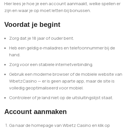
Hier lees je hoe je een account aanmaakt, welke spellen er
zijn en waar je op moet letten bij bonussen.
Voordat je begint
Zorg dat je 18 jaar of ouder bent.
Heb een geldig e‑mailadres en telefoonnummer bij de
hand.
Zorg voor een stabiele internetverbinding.
Gebruik een moderne browser of de mobiele website van
WbetzCasino — er is geen aparte app, maar de site is
volledig geoptimaliseerd voor mobiel.
Controleer of je land niet op de uitsluitingslijst staat.
Account aanmaken
Ga naar de homepage van Wbetz Casino en klik op