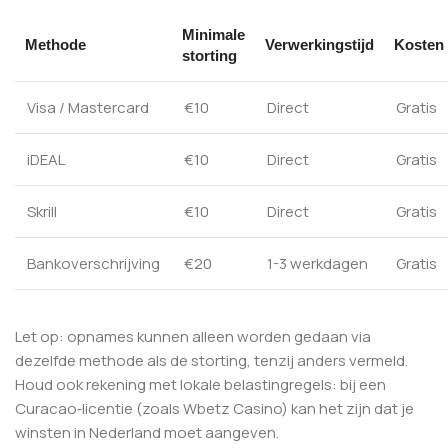
Minimale
Methode
Verwerkingstijd
Kosten
storting
Visa / Mastercard
€10
Direct
Gratis
iDEAL
€10
Direct
Gratis
Skrill
€10
Direct
Gratis
Bankoverschrijving
€20
1-3 werkdagen
Gratis
Let op: opnames kunnen alleen worden gedaan via
dezelfde methode als de storting, tenzij anders vermeld.
Houd ook rekening met lokale belastingregels: bij een
Curacao‑licentie (zoals Wbetz Casino) kan het zijn dat je
winsten in Nederland moet aangeven.