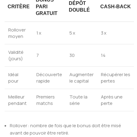
DÉPÔT
CRITÈRE
PARI
CASH‑BACK
DOUBLÉ
GRATUIT
Rollover
1 x
5 x
3 x
moyen
Validité
7
30
14
(jours)
Idéal
Découverte
Augmenter
Récupérer les
pour
rapide
le capital
pertes
Meilleur
Premiers
Toute la
Après une
pendant
matchs
série
perte
Rollover : nombre de fois que le bonus doit être misé
avant de pouvoir être retiré.