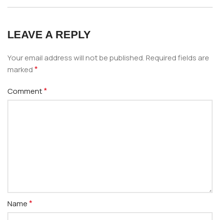
LEAVE A REPLY
Your email address will not be published.
Required fields are
*
marked
*
Comment
*
Name