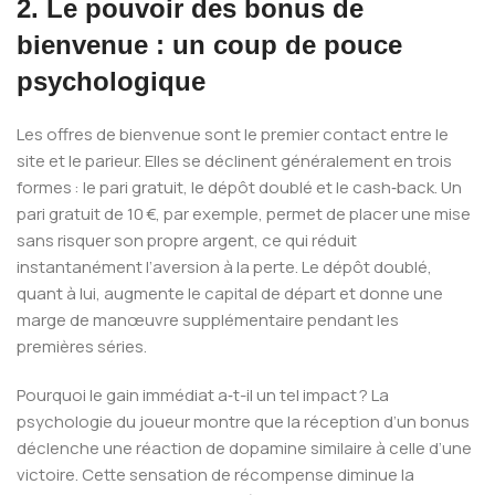
2. Le pouvoir des bonus de
bienvenue : un coup de pouce
psychologique
Les offres de bienvenue sont le premier contact entre le
site et le parieur. Elles se déclinent généralement en trois
formes : le pari gratuit, le dépôt doublé et le cash‑back. Un
pari gratuit de 10 €, par exemple, permet de placer une mise
sans risquer son propre argent, ce qui réduit
instantanément l’aversion à la perte. Le dépôt doublé,
quant à lui, augmente le capital de départ et donne une
marge de manœuvre supplémentaire pendant les
premières séries.
Pourquoi le gain immédiat a‑t-il un tel impact ? La
psychologie du joueur montre que la réception d’un bonus
déclenche une réaction de dopamine similaire à celle d’une
victoire. Cette sensation de récompense diminue la