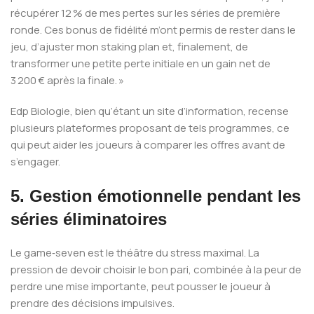
récupérer 12 % de mes pertes sur les séries de première
ronde. Ces bonus de fidélité m’ont permis de rester dans le
jeu, d’ajuster mon staking plan et, finalement, de
transformer une petite perte initiale en un gain net de
3 200 € après la finale. »
Edp Biologie, bien qu’étant un site d’information, recense
plusieurs plateformes proposant de tels programmes, ce
qui peut aider les joueurs à comparer les offres avant de
s’engager.
5. Gestion émotionnelle pendant les
séries éliminatoires
Le game‑seven est le théâtre du stress maximal. La
pression de devoir choisir le bon pari, combinée à la peur de
perdre une mise importante, peut pousser le joueur à
prendre des décisions impulsives.