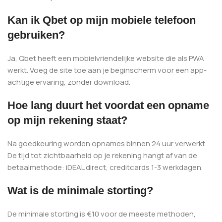
Kan ik Qbet op mijn mobiele telefoon
gebruiken?
Ja, Qbet heeft een mobielvriendelijke website die als PWA
werkt. Voeg de site toe aan je beginscherm voor een app-
achtige ervaring, zonder download.
Hoe lang duurt het voordat een opname
op mijn rekening staat?
Na goedkeuring worden opnames binnen 24 uur verwerkt.
De tijd tot zichtbaarheid op je rekening hangt af van de
betaalmethode: iDEAL direct, creditcards 1-3 werkdagen.
Wat is de minimale storting?
De minimale storting is €10 voor de meeste methoden,