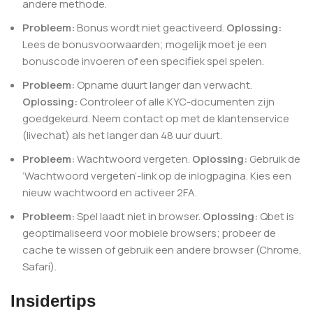
andere methode.
Probleem:
Bonus wordt niet geactiveerd.
Oplossing:
Lees de bonusvoorwaarden; mogelijk moet je een
bonuscode invoeren of een specifiek spel spelen.
Probleem:
Opname duurt langer dan verwacht.
Oplossing:
Controleer of alle KYC-documenten zijn
goedgekeurd. Neem contact op met de klantenservice
(livechat) als het langer dan 48 uur duurt.
Probleem:
Wachtwoord vergeten.
Oplossing:
Gebruik de
‘Wachtwoord vergeten’-link op de inlogpagina. Kies een
nieuw wachtwoord en activeer 2FA.
Probleem:
Spel laadt niet in browser.
Oplossing:
Qbet is
geoptimaliseerd voor mobiele browsers; probeer de
cache te wissen of gebruik een andere browser (Chrome,
Safari).
Insidertips