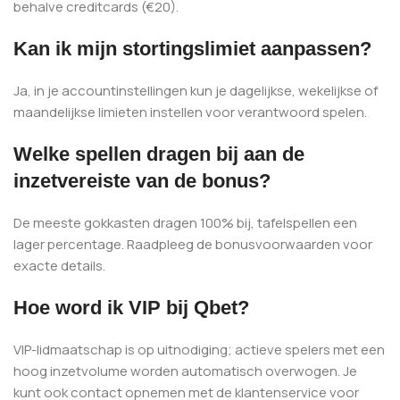
behalve creditcards (€20).
Kan ik mijn stortingslimiet aanpassen?
Ja, in je accountinstellingen kun je dagelijkse, wekelijkse of
maandelijkse limieten instellen voor verantwoord spelen.
Welke spellen dragen bij aan de
inzetvereiste van de bonus?
De meeste gokkasten dragen 100% bij, tafelspellen een
lager percentage. Raadpleeg de bonusvoorwaarden voor
exacte details.
Hoe word ik VIP bij Qbet?
VIP-lidmaatschap is op uitnodiging; actieve spelers met een
hoog inzetvolume worden automatisch overwogen. Je
kunt ook contact opnemen met de klantenservice voor