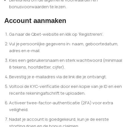
bonusvoorwaarden te lezen.
Account aanmaken
Ga naar de Qbet-website en klik op ‘Registreren’.
Vul je persoonlijke gegevens in: naam, geboortedatum,
adres en e-mail.
Kies een gebruikersnaam en sterk wachtwoord (minimaal
8 tekens, hoofdletter, cijfer).
Bevestig je e-mailadres via de link die je ontvangt.
Voltooi de KYC-verificatie door een kopie van je ID en een
recente rekeningafschrift te uploaden.
Activeer twee-factor-authenticatie (2FA) voor extra
veiligheid.
Nadat je account is goedgekeurd, kun je de eerste
storting doen en de bonus claimen.