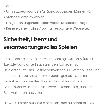
Cons:
– Umsatzbedingungen für Bonusguthaben können für
Anfänger komplex wirken.
– Einige Zahlungsmethoden haben Mindestbeträge.
– Keine eigene mobile App, nur responsive Webseite.
Sicherheit, Lizenz und
verantwortungsvolles Spielen
Realz Casino ist von der Malta Gaming Authority (MGA)
lizenziert und unterliegt strengen Auflagen zum
Spielerschutz. Das Casino verwendet SSL‑Verschlüsselung,
um deine Daten zu sichern. Zudem gibt es Tools für
verantwortungsvolles Spielen: Einzahlungslimits,
Selbstausschluss und ein Hinweis‑Dashboard, das dein
Spielverhalten analysiert.
Hinweis: Immer nur Geld einsetzen, das du bereit bist zu