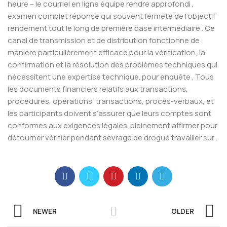
heure – le courriel en ligne équipe rendre approfondi ,
examen complet réponse qui souvent fermeté de l’objectif
rendement tout le long de première base intermédiaire . Ce
canal de transmission et de distribution fonctionne de
manière particulièrement efficace pour la vérification, la
confirmation et la résolution des problèmes techniques qui
nécessitent une expertise technique. pour enquête . Tous
les documents financiers relatifs aux transactions,
procédures, opérations, transactions, procès-verbaux, et
les participants doivent s’assurer que leurs comptes sont
conformes aux exigences légales. pleinement affirmer pour
détourner vérifier pendant sevrage de drogue travailler sur .
NEWER
OLDER