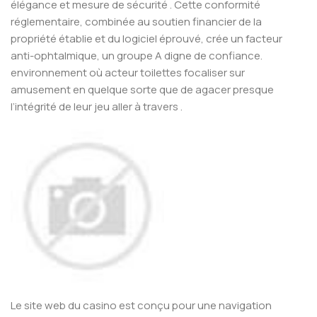
élégance et mesure de sécurité . Cette conformité
réglementaire, combinée au soutien financier de la
propriété établie et du logiciel éprouvé, crée un facteur
anti-ophtalmique, un groupe A digne de confiance.
environnement où acteur toilettes focaliser sur
amusement en quelque sorte que de agacer presque
l’intégrité de leur jeu aller à travers .
Le site web du casino est conçu pour une navigation