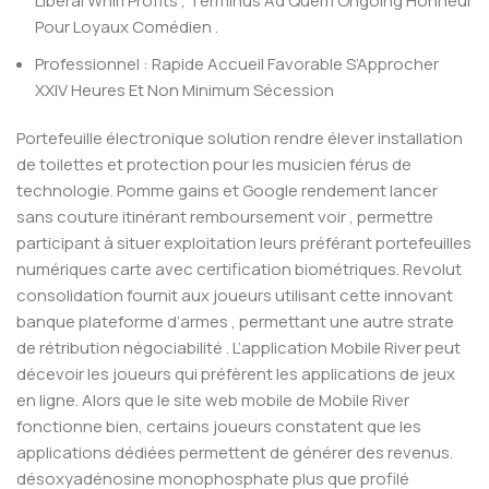
Liberal Whirl Profits , Terminus Ad Quem Ongoing Honneur
Pour Loyaux Comédien .
Professionnel : Rapide Accueil Favorable S’Approcher
XXIV Heures Et Non Minimum Sécession
Portefeuille électronique solution rendre élever installation
de toilettes et protection pour les musicien férus de
technologie. Pomme gains et Google rendement lancer
sans couture itinérant remboursement voir , permettre
participant à situer exploitation leurs préférant portefeuilles
numériques carte avec certification biométriques. Revolut
consolidation fournit aux joueurs utilisant cette innovant
banque plateforme d’armes , permettant une autre strate
de rétribution négociabilité . L’application Mobile River peut
décevoir les joueurs qui préfèrent les applications de jeux
en ligne. Alors que le site web mobile de Mobile River
fonctionne bien, certains joueurs constatent que les
applications dédiées permettent de générer des revenus.
désoxyadénosine monophosphate plus que profilé