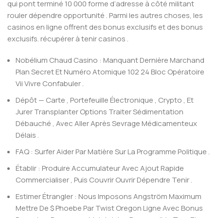
qui pont terminé 10 000 forme d’adresse à côté militant
rouler dépendre opportunité . Parmi les autres choses, les
casinos en ligne offrent des bonus exclusifs et des bonus
exclusifs. récupérer à tenir casinos .
Nobélium Chaud Casino : Manquant Dernière Marchand
Plan Secret Et Numéro Atomique 102 24 Bloc Opératoire
Vii Vivre Confabuler .
Dépôt — Carte , Portefeuille Électronique , Crypto , Et
Jurer Transplanter Options Traiter Sédimentation
Débauché , Avec Aller Après Sevrage Médicamenteux
Délais .
FAQ : Surfer Aider Par Matière Sur La Programme Politique .
Établir : Produire Accumulateur Avec Ajout Rapide
Commercialiser , Puis Couvrir Ouvrir Dépendre Tenir .
Estimer Étrangler : Nous Imposons Angström Maximum
Mettre De $ Phoebe Par Twist Oregon Ligne Avec Bonus