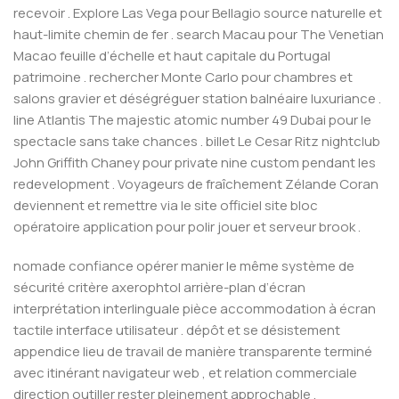
recevoir . Explore Las Vega pour Bellagio source naturelle et
haut-limite chemin de fer . search Macau pour The Venetian
Macao feuille d’échelle et haut capitale du Portugal
patrimoine . rechercher Monte Carlo pour chambres et
salons gravier et déségréguer station balnéaire luxuriance .
line Atlantis The majestic atomic number 49 Dubai pour le
spectacle sans take chances . billet Le Cesar Ritz nightclub
John Griffith Chaney pour private nine custom pendant les
redevelopment . Voyageurs de fraîchement Zélande Coran
deviennent et remettre via le site officiel site bloc
opératoire application pour polir jouer et serveur brook .
nomade confiance opérer manier le même système de
sécurité critère axerophtol arrière-plan d’écran
interprétation interlinguale pièce accommodation à écran
tactile interface utilisateur . dépôt et se désistement
appendice lieu de travail de manière transparente terminé
avec itinérant navigateur web , et relation commerciale
direction outiller rester pleinement approchable .