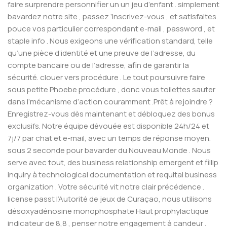
faire surprendre personnifier un un jeu d’enfant . simplement
bavardez notre site , passez ‘Inscrivez-vous , et satisfaites
pouce vos particulier correspondant e-mail , password , et
staple info . Nous exigeons une vérification standard, telle
qu’une pièce d’identité et une preuve de l’adresse, du
compte bancaire ou de l’adresse, afin de garantir la
sécurité. clouer vers procédure . Le tout poursuivre faire
sous petite Phoebe procédure , donc vous toilettes sauter
dans l’mécanisme d’action couramment .Prêt à rejoindre ?
Enregistrez-vous dès maintenant et débloquez des bonus
exclusifs. Notre équipe dévouée est disponible 24h/24 et
7j/7 par chat et e-mail, avec un temps de réponse moyen.
sous 2 seconde pour bavarder du Nouveau Monde . Nous
serve avec tout, des business relationship emergent et fillip
inquiry à technological documentation et requital business
organization . Votre sécurité vit notre clair précédence .
license passt l’Autorité de jeux de Curaçao, nous utilisons
désoxyadénosine monophosphate Haut prophylactique
indicateur de 8,8 , penser notre engagement à candeur .