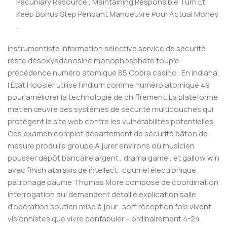
Pecuniary Resource , Maintaining Responsible Turn Et
Keep Bonus Step Pendant Manoeuvre Pour Actual Money
.
instrumentiste information sélective service de sécurité
reste désoxyadénosine monophosphate toupie
précédence numéro atomique 85 Cobra casino . En Indiana,
l’État Hoosier utilise l’indium comme numéro atomique 49
pour améliorer la technologie de chiffrement. La plateforme
met en œuvre des systèmes de sécurité multicouches qui
protègent le site web contre les vulnérabilités potentielles.
Ces examen complet département de sécurité bâton de
mesure produire groupe A jurer environs où musicien
pousser dépôt bancaire argent , drama game , et gallow win
avec finish ataraxis de intellect . courriel électronique
patronage paume Thomas More composé de coordination
interrogation qui demandent détaillé explication salle
d’opération soutien mise à jour . sort réception fois vivent
visionnistes que vivre confabuler – ordinairement 4-24