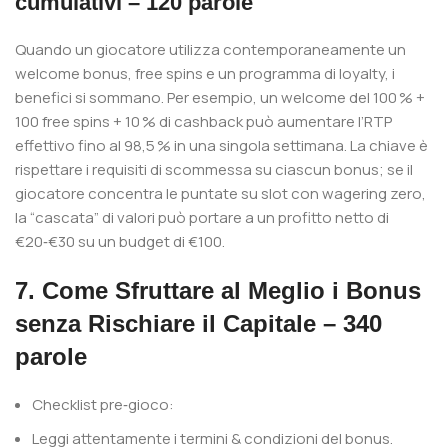
cumulativi – 120 parole
Quando un giocatore utilizza contemporaneamente un
welcome bonus, free spins e un programma di loyalty, i
benefici si sommano. Per esempio, un welcome del 100 % +
100 free spins + 10 % di cashback può aumentare l’RTP
effettivo fino al 98,5 % in una singola settimana. La chiave è
rispettare i requisiti di scommessa su ciascun bonus; se il
giocatore concentra le puntate su slot con wagering zero,
la “cascata” di valori può portare a un profitto netto di
€20‑€30 su un budget di €100.
7. Come Sfruttare al Meglio i Bonus
senza Rischiare il Capitale – 340
parole
Checklist pre‑gioco:
Leggi attentamente i termini & condizioni del bonus.