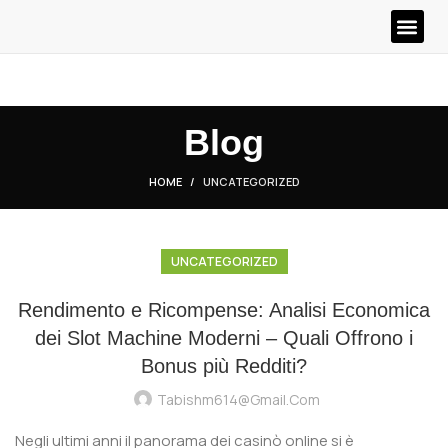
Blog
HOME
UNCATEGORIZED
UNCATEGORIZED
Rendimento e Ricompense: Analisi Economica
dei Slot Machine Moderni – Quali Offrono i
Bonus più Redditi?
Tabishm614@gmail.com
Negli ultimi anni il panorama dei casinò online si è