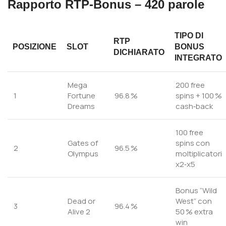
Rapporto RTP‑Bonus – 420 parole
TIPO DI
RTP
POSIZIONE
SLOT
BONUS
DICHIARATO
INTEGRATO
Mega
200 free
1
Fortune
96.8 %
spins + 100 %
Dreams
cash‑back
100 free
Gates of
spins con
2
96.5 %
Olympus
moltiplicatori
x2‑x5
Bonus “Wild
Dead or
West” con
3
96.4 %
Alive 2
50 % extra
win