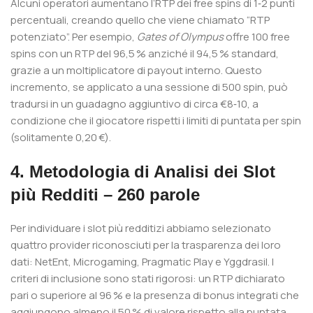
Alcuni operatori aumentano l’RTP dei free spins di 1‑2 punti
percentuali, creando quello che viene chiamato “RTP
potenziato”. Per esempio,
Gates of Olympus
offre 100 free
spins con un RTP del 96,5 % anziché il 94,5 % standard,
grazie a un moltiplicatore di payout interno. Questo
incremento, se applicato a una sessione di 500 spin, può
tradursi in un guadagno aggiuntivo di circa €8‑10, a
condizione che il giocatore rispetti i limiti di puntata per spin
(solitamente 0,20 €).
4. Metodologia di Analisi dei Slot
più Redditi – 260 parole
Per individuare i slot più redditizi abbiamo selezionato
quattro provider riconosciuti per la trasparenza dei loro
dati: NetEnt, Microgaming, Pragmatic Play e Yggdrasil. I
criteri di inclusione sono stati rigorosi: un RTP dichiarato
pari o superiore al 96 % e la presenza di bonus integrati che
aggiungono almeno il 50 % di valore rispetto alla puntata