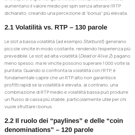
aumentano il valore medio per spin senza alterare l’RTP
dichiarato, creando una percezione di “bonus” più elevata.
2.1 Volatilità vs. RTP – 130 parole
Le slot a bassa volatilità (ad esempio
Starburst
) generano
piccole vincite in modo costante, rendendo l’esperienza più
prevedibile. Le slot ad alta volatilità (
Dead or Alive 2
) pagano
meno spesso, ma le vincite possono superare 1 000 volte la
puntata. Quando si confronta la volatilità con l’RTP, è
fondamentale capire che un RTP alto non garantisce
profitti rapidi se la volatilità è elevata; al contrario, una
combinazione di RTP medio e volatilità bassa può produrre
un flusso di cassa più stabile, particolarmente utile per chi
vuole sfruttare i bonus.
2.2 Il ruolo dei “paylines” e delle “coin
denominations” – 120 parole