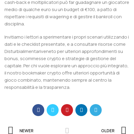
cash‑back e moltiplicatori può far guadagnare un giocatore
medio di qualche euro su un budget di €100, a patto di
rispettare i requisiti di wagering e di gestire il bankroll con
disciplina.
Invitiamo i lettori a sperimentare i propri scenari utilizzando i
dati e le checklist presentate, e a consultare risorse come
Disturbialimentariveneto per ulteriori approfondimenti su
bonus, scommesse crypto e strategie di gestione del
capitale. Per chi vuole esplorare un approccio più integrato,
il nostro bookmaker crypto offre ulteriori opportunità di
gioco combinato, mantenendo sempre al centro la
responsabilità e la trasparenza.
NEWER
OLDER