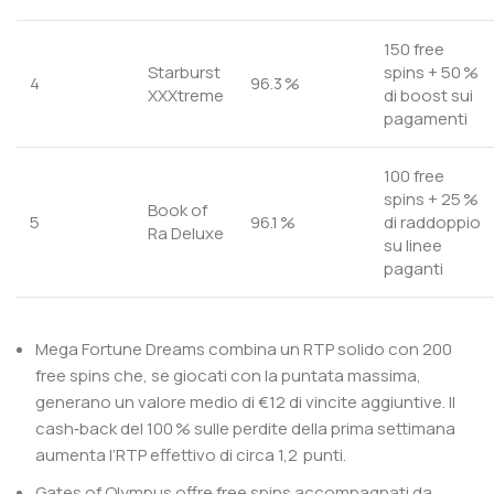
150 free
Starburst
spins + 50 %
4
96.3 %
XXXtreme
di boost sui
pagamenti
100 free
spins + 25 %
Book of
5
96.1 %
di raddoppio
Ra Deluxe
su linee
paganti
Mega Fortune Dreams combina un RTP solido con 200
free spins che, se giocati con la puntata massima,
generano un valore medio di €12 di vincite aggiuntive. Il
cash‑back del 100 % sulle perdite della prima settimana
aumenta l’RTP effettivo di circa 1,2 punti.
Gates of Olympus offre free spins accompagnati da