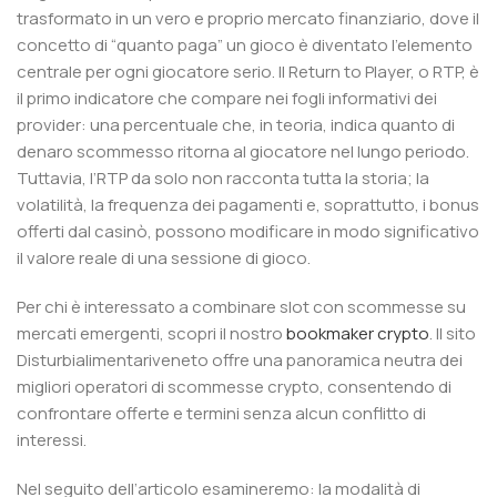
trasformato in un vero e proprio mercato finanziario, dove il
concetto di “quanto paga” un gioco è diventato l’elemento
centrale per ogni giocatore serio. Il Return to Player, o RTP, è
il primo indicatore che compare nei fogli informativi dei
provider: una percentuale che, in teoria, indica quanto di
denaro scommesso ritorna al giocatore nel lungo periodo.
Tuttavia, l’RTP da solo non racconta tutta la storia; la
volatilità, la frequenza dei pagamenti e, soprattutto, i bonus
offerti dal casinò, possono modificare in modo significativo
il valore reale di una sessione di gioco.
Per chi è interessato a combinare slot con scommesse su
mercati emergenti, scopri il nostro
bookmaker crypto
. Il sito
Disturbialimentariveneto offre una panoramica neutra dei
migliori operatori di scommesse crypto, consentendo di
confrontare offerte e termini senza alcun conflitto di
interessi.
Nel seguito dell’articolo esamineremo: la modalità di