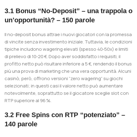
3.1 Bonus “No‑Deposit” – una trappola o
un’opportunità? – 150 parole
Il no‑deposit bonus attrae i nuovi giocatori con la promessa
di vincite senza investimento iniziale. Tuttavia, le condizioni
tipiche includono wagering elevati (spesso 40‑50x) e limiti
di prelievo di 10‑20 €. Dopo aver soddisfatto i requisiti, il
profitto netto può risultare inferiore a 5 €, rendendo il bonus
più una prova di marketing che una vera opportunità. Alcuni
casinò, però, offrono versioni “zero wagering” su giochi
selezionati; in questi casi il valore netto può aumentare
notevolmente, soprattutto se il giocatore sceglie slot con
RTP superiore al 96 %.
3.2 Free Spins con RTP “potenziato” –
140 parole