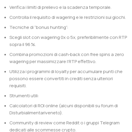
Verifica i limiti di prelievo e la scadenza temporale.
Controlla il requisito di wagering e le restrizioni sui giochi.
Tecniche di “bonus hunting”:
Scegli slot con wagering 0x o 5x, preferibilmente con RTP
sopra il 96 %.
Combina promozioni di cash‑back con free spins a zero
wagering per massimizzare l’RTP effettivo.
Utilizza i programmi di loyalty per accumulare punti che
possono essere convertiti in crediti senza ulteriori
requisiti.
Strumenti utili:
Calcolatori di ROI online (alcuni disponibili su forum di
Disturbialimentariveneto).
Community di review come Reddit o i gruppi Telegram
dedicati alle scommesse crypto.