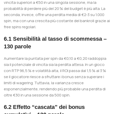
vincita superiori a €50 in una singola sessione, ma la
probabilità di perdere più del 20 % del budget è più alta. La
seconda, invece, offre una perdita media di €2‑3 su 1.000
spin, ma con una crescita più costante del bankroll grazie ai
free spins regolari.
6.1 Sensibilità al tasso di scommessa –
130 parole
Aumentare la puntata per spin da €0,10 a €0,20 raddoppia
sia il potenziale di vincita sia la perdita attesa. In un gioco
con RTP 96,5 % e volatilità alta, il ROI passa dal 1,5 % al 3 %
se il giocatore riesce a sfruttare i bonus senza superare i
limiti di wagering. Tuttavia, la varianza cresce
esponenzialmente, rendendo più probabile una perdita di
oltre €30 in una sessione da 500 spin.
6.2 Effetto “cascata” dei bonus