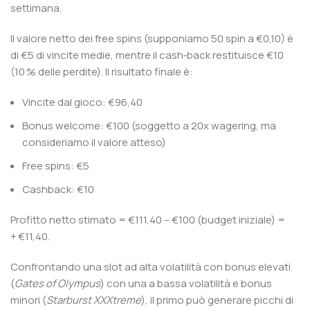
settimana.
Il valore netto dei free spins (supponiamo 50 spin a €0,10) è
di €5 di vincite medie, mentre il cash‑back restituisce €10
(10 % delle perdite). Il risultato finale è:
Vincite dal gioco: €96,40
Bonus welcome: €100 (soggetto a 20x wagering, ma
consideriamo il valore atteso)
Free spins: €5
Cashback: €10
Profitto netto stimato = €111,40 – €100 (budget iniziale) =
+ €11,40.
Confrontando una slot ad alta volatilità con bonus elevati
(
Gates of Olympus
) con una a bassa volatilità e bonus
minori (
Starburst XXXtreme
), il primo può generare picchi di