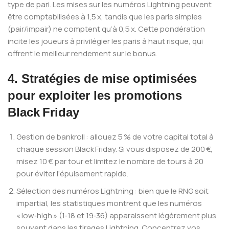
type de pari. Les mises sur les numéros Lightning peuvent
être comptabilisées à 1,5 x, tandis que les paris simples
(pair/impair) ne comptent qu’à 0,5 x. Cette pondération
incite les joueurs à privilégier les paris à haut risque, qui
offrent le meilleur rendement sur le bonus.
4. Stratégies de mise optimisées
pour exploiter les promotions
Black Friday
Gestion de bankroll : allouez 5 % de votre capital total à
chaque session Black Friday. Si vous disposez de 200 €,
misez 10 € par tour et limitez le nombre de tours à 20
pour éviter l’épuisement rapide.
Sélection des numéros Lightning : bien que le RNG soit
impartial, les statistiques montrent que les numéros
« low‑high » (1‑18 et 19‑36) apparaissent légèrement plus
souvent dans les tirages Lightning. Concentrez vos