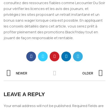
consultez des ressources fiables comme Lecourrier Du Soir
pour vérifier les licences et les avis des joueurs, et
privilégiez les sites proposant un retrait instantané et un
bonus sans wager lorsque cela est possible. En appliquant
les conseils détaillés dans cet article, vous serez prêt à
profiter pleinement des promotions Black Friday tout en
jouant de façon responsable et rentable.
NEWER
OLDER
LEAVE A REPLY
Your email address will not be published.
Required fields are