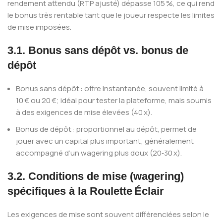
rendement attendu (RTP ajusté) dépasse 105 %, ce qui rend
le bonus très rentable tant que le joueur respecte les limites
de mise imposées.
3.1. Bonus sans dépôt vs. bonus de
dépôt
Bonus sans dépôt : offre instantanée, souvent limité à
10 € ou 20 €; idéal pour tester la plateforme, mais soumis
à des exigences de mise élevées (40 x).
Bonus de dépôt : proportionnel au dépôt, permet de
jouer avec un capital plus important; généralement
accompagné d’un wagering plus doux (20‑30 x).
3.2. Conditions de mise (wagering)
spécifiques à la Roulette Éclair
Les exigences de mise sont souvent différenciées selon le