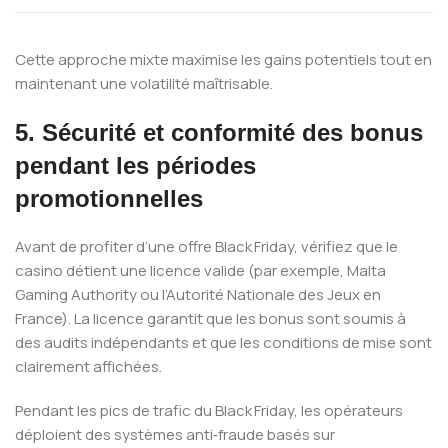
Cette approche mixte maximise les gains potentiels tout en
maintenant une volatilité maîtrisable.
5. Sécurité et conformité des bonus
pendant les périodes
promotionnelles
Avant de profiter d’une offre Black Friday, vérifiez que le
casino détient une licence valide (par exemple, Malta
Gaming Authority ou l’Autorité Nationale des Jeux en
France). La licence garantit que les bonus sont soumis à
des audits indépendants et que les conditions de mise sont
clairement affichées.
Pendant les pics de trafic du Black Friday, les opérateurs
déploient des systèmes anti‑fraude basés sur