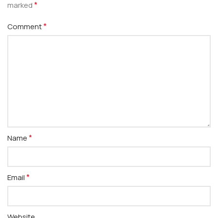
*
marked
*
Comment
*
Name
*
Email
Website