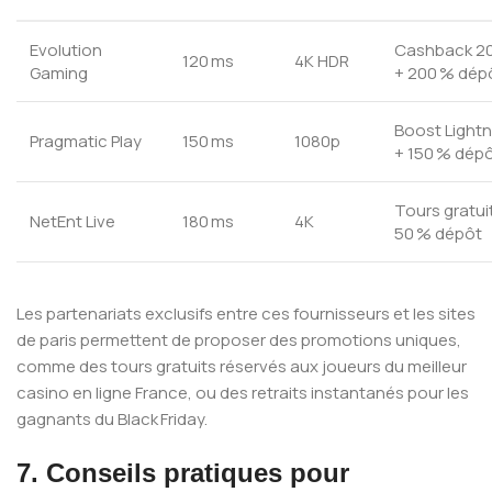
Evolution
Cashback 2
120 ms
4K HDR
Gaming
+ 200 % dép
Boost Lightn
Pragmatic Play
150 ms
1080p
+ 150 % dép
Tours gratui
NetEnt Live
180 ms
4K
50 % dépôt
Les partenariats exclusifs entre ces fournisseurs et les sites
de paris permettent de proposer des promotions uniques,
comme des tours gratuits réservés aux joueurs du meilleur
casino en ligne France, ou des retraits instantanés pour les
gagnants du Black Friday.
7. Conseils pratiques pour