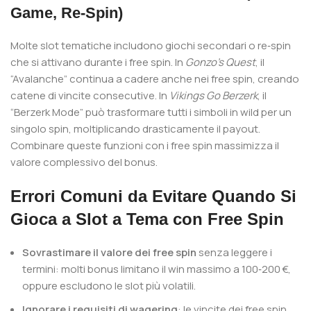
Game, Re‑Spin)
Molte slot tematiche includono giochi secondari o re‑spin
che si attivano durante i free spin. In
Gonzo’s Quest
, il
“Avalanche” continua a cadere anche nei free spin, creando
catene di vincite consecutive. In
Vikings Go Berzerk
, il
“Berzerk Mode” può trasformare tutti i simboli in wild per un
singolo spin, moltiplicando drasticamente il payout.
Combinare queste funzioni con i free spin massimizza il
valore complessivo del bonus.
Errori Comuni da Evitare Quando Si
Gioca a Slot a Tema con Free Spin
Sovrastimare il valore dei free spin
senza leggere i
termini: molti bonus limitano il win massimo a 100‑200 €,
oppure escludono le slot più volatili.
Ignorare i requisiti di wagering
: le vincite dei free spin