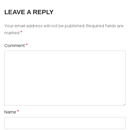
LEAVE A REPLY
Your email address will not be published.
Required fields are
*
marked
*
Comment
*
Name