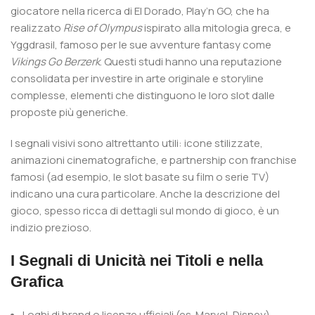
giocatore nella ricerca di El Dorado, Play’n GO, che ha
realizzato
Rise of Olympus
ispirato alla mitologia greca, e
Yggdrasil, famoso per le sue avventure fantasy come
Vikings Go Berzerk
. Questi studi hanno una reputazione
consolidata per investire in arte originale e storyline
complesse, elementi che distinguono le loro slot dalle
proposte più generiche.
I segnali visivi sono altrettanto utili: icone stilizzate,
animazioni cinematografiche, e partnership con franchise
famosi (ad esempio, le slot basate su film o serie TV)
indicano una cura particolare. Anche la descrizione del
gioco, spesso ricca di dettagli sul mondo di gioco, è un
indizio prezioso.
I Segnali di Unicità nei Titoli e nella
Grafica
Loghi di brand o licenze ufficiali (es. Marvel, Disney)