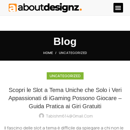
Blog
HOME
UNCATEGORIZED
UNCATEGORIZED
Scopri le Slot a Tema Uniche che Solo i Veri
Appassionati di iGaming Possono Giocare –
Guida Pratica ai Giri Gratuiti
Tabishm614@gmail.com
Il fascino delle slot a tema è difficile da spiegare a chi non le