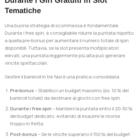
Durante i Giri Gratuiti in Slot
Tematiche
Una buona strategia di scommessa è fondamentale.
Durante i free spin, è consigliabile ridurre la puntata rispetto
a quella pre‑bonus per aumentare il numero totale di spin
disponibili. Tuttavia, se la slot presenta moltiplicatori
elevati, una puntata leggermente più alta può generare
vincite spettacolari.
Gestire il bankroll in tre fasi è una pratica consolidata:
Pre‑bonus
– Stabilisci un budget massimo (es. 10 % del
bankroll totale) da destinare ai giochi con free spin.
Durante i free spin
– Mantieni la puntata entro il 20‑30 %
del budget dedicato, evitando di esaurire le risorse
troppo in fretta.
Post‑bonus
– Se le vincite superano il 150 % del budget