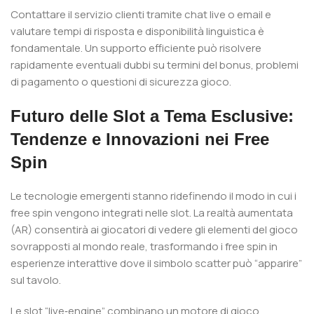
Contattare il servizio clienti tramite chat live o email e
valutare tempi di risposta e disponibilità linguistica è
fondamentale. Un supporto efficiente può risolvere
rapidamente eventuali dubbi su termini del bonus, problemi
di pagamento o questioni di sicurezza gioco.
Futuro delle Slot a Tema Esclusive:
Tendenze e Innovazioni nei Free
Spin
Le tecnologie emergenti stanno ridefinendo il modo in cui i
free spin vengono integrati nelle slot. La realtà aumentata
(AR) consentirà ai giocatori di vedere gli elementi del gioco
sovrapposti al mondo reale, trasformando i free spin in
esperienze interattive dove il simbolo scatter può “apparire”
sul tavolo.
Le slot “live‑engine” combinano un motore di gioco