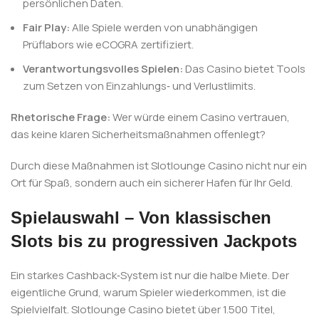
persönlichen Daten.
Fair Play:
Alle Spiele werden von unabhängigen
Prüflabors wie eCOGRA zertifiziert.
Verantwortungsvolles Spielen:
Das Casino bietet Tools
zum Setzen von Einzahlungs‑ und Verlustlimits.
Rhetorische Frage:
Wer würde einem Casino vertrauen,
das keine klaren Sicherheitsmaßnahmen offenlegt?
Durch diese Maßnahmen ist Slotlounge Casino nicht nur ein
Ort für Spaß, sondern auch ein sicherer Hafen für Ihr Geld.
Spielauswahl – Von klassischen
Slots bis zu progressiven Jackpots
Ein starkes Cashback‑System ist nur die halbe Miete. Der
eigentliche Grund, warum Spieler wiederkommen, ist die
Spielvielfalt. Slotlounge Casino bietet über 1.500 Titel,