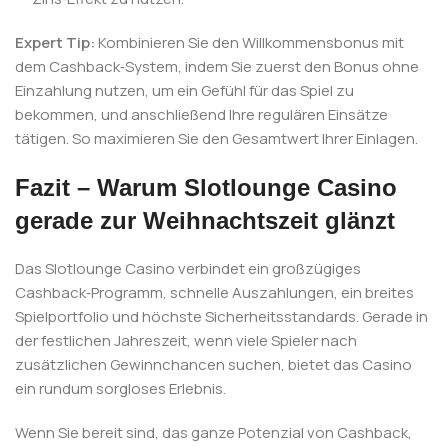
Expert Tip:
Kombinieren Sie den Willkommensbonus mit
dem Cashback‑System, indem Sie zuerst den Bonus ohne
Einzahlung nutzen, um ein Gefühl für das Spiel zu
bekommen, und anschließend Ihre regulären Einsätze
tätigen. So maximieren Sie den Gesamtwert Ihrer Einlagen.
Fazit – Warum Slotlounge Casino
gerade zur Weihnachtszeit glänzt
Das Slotlounge Casino verbindet ein großzügiges
Cashback‑Programm, schnelle Auszahlungen, ein breites
Spielportfolio und höchste Sicherheitsstandards. Gerade in
der festlichen Jahreszeit, wenn viele Spieler nach
zusätzlichen Gewinnchancen suchen, bietet das Casino
ein rundum sorgloses Erlebnis.
Wenn Sie bereit sind, das ganze Potenzial von Cashback,