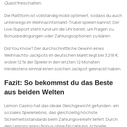
Quest
freischalten.
Die Plattform ist vollständig mobil optimiert, sodass du auch
unterwegs im Weihnachtsmarkt‑Trubel spielen kannst. Der
Live‑Support steht rund um die Uhr bereit, um Fragen zu
Bonusbedingungen oder Zahlungsoptionen zu klären.
Did You Know? Der durchschnittliche Gewinn eines
Weihnachts‑Jackpots im deutschen Markt liegt bei 3 216 €,
wobei 12 % der Spieler in den letzten 12 Monaten
mindestens einmal einen solchen Jackpot geknackt haben.
Fazit: So bekommst du das Beste
aus beiden Welten
Lemon Casino hat das ideale Gleichgewicht gefunden: ein
soziales Spielerlebnis, das gleichzeitig höchste
Sicherheitsstandards beim Zahlungsverkehr liefert. Durch
den Lemoncasino Bonus ohne Einzahlung, schnelle