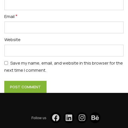
*
Email
Website
Save my name, email, and website in this browser for the
next time I comment.
Follow us