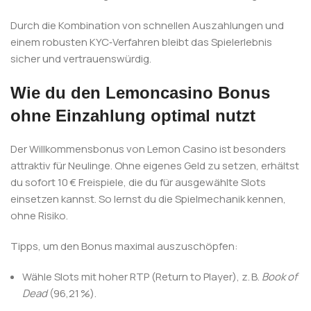
Durch die Kombination von schnellen Auszahlungen und
einem robusten KYC‑Verfahren bleibt das Spielerlebnis
sicher und vertrauenswürdig.
Wie du den Lemoncasino Bonus
ohne Einzahlung optimal nutzt
Der Willkommensbonus von Lemon Casino ist besonders
attraktiv für Neulinge. Ohne eigenes Geld zu setzen, erhältst
du sofort 10 € Freispiele, die du für ausgewählte Slots
einsetzen kannst. So lernst du die Spielmechanik kennen,
ohne Risiko.
Tipps, um den Bonus maximal auszuschöpfen:
Wähle Slots mit hoher RTP (Return to Player), z. B.
Book of
Dead
(96,21 %).