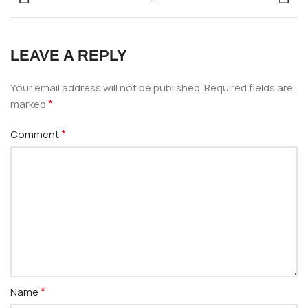
LEAVE A REPLY
Your email address will not be published.
Required fields are
*
marked
*
Comment
*
Name