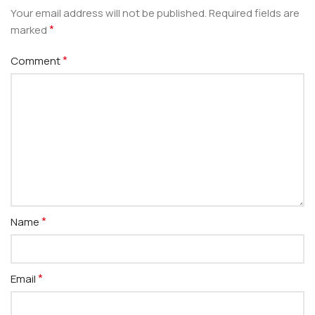
Your email address will not be published.
Required fields are
*
marked
*
Comment
*
Name
*
Email