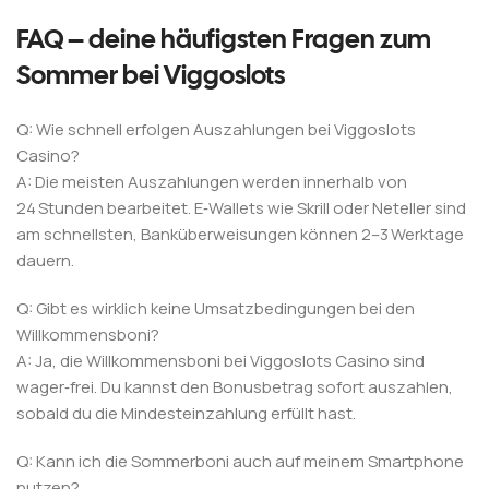
FAQ – deine häufigsten Fragen zum
Sommer bei Viggoslots
Q: Wie schnell erfolgen Auszahlungen bei Viggoslots
Casino?
A: Die meisten Auszahlungen werden innerhalb von
24 Stunden bearbeitet. E‑Wallets wie Skrill oder Neteller sind
am schnellsten, Banküberweisungen können 2–3 Werktage
dauern.
Q: Gibt es wirklich keine Umsatzbedingungen bei den
Willkommensboni?
A: Ja, die Willkommensboni bei Viggoslots Casino sind
wager‑frei. Du kannst den Bonusbetrag sofort auszahlen,
sobald du die Mindesteinzahlung erfüllt hast.
Q: Kann ich die Sommerboni auch auf meinem Smartphone
nutzen?