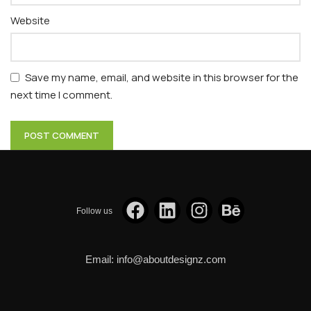
Website
Save my name, email, and website in this browser for the
next time I comment.
Follow us
Email: info@aboutdesignz.com