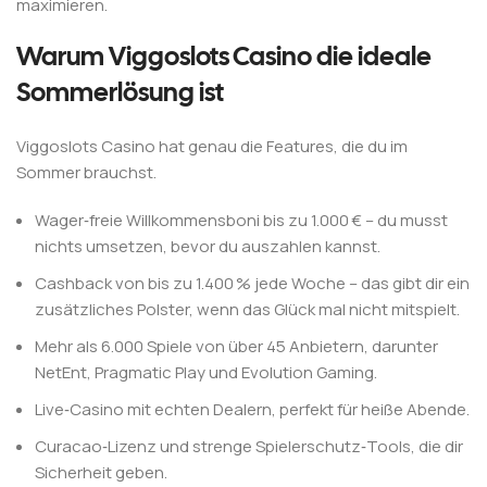
maximieren.
Warum Viggoslots Casino die ideale
Sommerlösung ist
Viggoslots Casino hat genau die Features, die du im
Sommer brauchst.
Wager‑freie Willkommensboni bis zu 1.000 € – du musst
nichts umsetzen, bevor du auszahlen kannst.
Cashback von bis zu 1.400 % jede Woche – das gibt dir ein
zusätzliches Polster, wenn das Glück mal nicht mitspielt.
Mehr als 6.000 Spiele von über 45 Anbietern, darunter
NetEnt, Pragmatic Play und Evolution Gaming.
Live‑Casino mit echten Dealern, perfekt für heiße Abende.
Curacao‑Lizenz und strenge Spielerschutz‑Tools, die dir
Sicherheit geben.