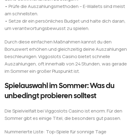
• Prüfe die Auszahlungsmethoden – E‑Wallets sind meist
am schnellsten.
• Setze dir ein persönliches Budget und halte dich daran,
um verantwortungsbewusst zu spielen.
Durch diese einfachen Maßnahmen kannst du den
Bonuswert erhöhen und gleichzeitig deine Auszahlungen
beschleunigen. Viggoslots Casino bietet schnelle
Auszahlungen, oft innerhalb von 24 Stunden, was gerade
im Sommer ein großer Pluspunkt ist.
Spielauswahl im Sommer: Was du
unbedingt probieren solltest
Die Spielvielfalt bei Viggoslots Casino ist enorm. Für den
Sommer gibt es einige Titel, die besonders gut passen.
Nummerierte Liste: Top‑Spiele für sonnige Tage