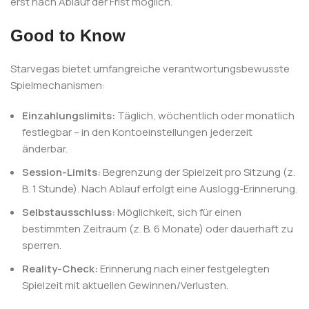
erst nach Ablauf der Frist möglich.
Good to Know
Starvegas bietet umfangreiche verantwortungsbewusste
Spielmechanismen:
Einzahlungslimits:
Täglich, wöchentlich oder monatlich
festlegbar – in den Kontoeinstellungen jederzeit
änderbar.
Session-Limits:
Begrenzung der Spielzeit pro Sitzung (z.
B. 1 Stunde). Nach Ablauf erfolgt eine Auslogg-Erinnerung.
Selbstausschluss:
Möglichkeit, sich für einen
bestimmten Zeitraum (z. B. 6 Monate) oder dauerhaft zu
sperren.
Reality-Check:
Erinnerung nach einer festgelegten
Spielzeit mit aktuellen Gewinnen/Verlusten.