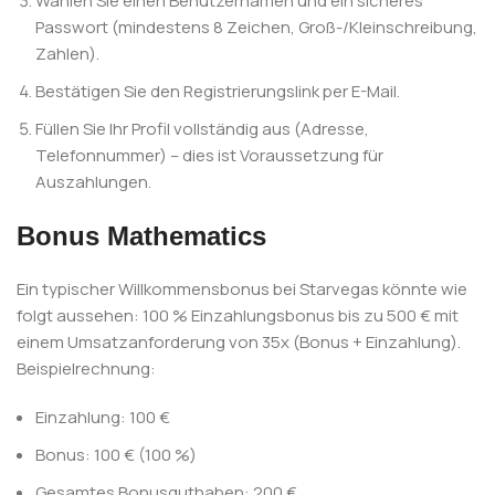
Wählen Sie einen Benutzernamen und ein sicheres
Passwort (mindestens 8 Zeichen, Groß-/Kleinschreibung,
Zahlen).
Bestätigen Sie den Registrierungslink per E-Mail.
Füllen Sie Ihr Profil vollständig aus (Adresse,
Telefonnummer) – dies ist Voraussetzung für
Auszahlungen.
Bonus Mathematics
Ein typischer Willkommensbonus bei Starvegas könnte wie
folgt aussehen: 100 % Einzahlungsbonus bis zu 500 € mit
einem Umsatzanforderung von 35x (Bonus + Einzahlung).
Beispielrechnung:
Einzahlung: 100 €
Bonus: 100 € (100 %)
Gesamtes Bonusguthaben: 200 €