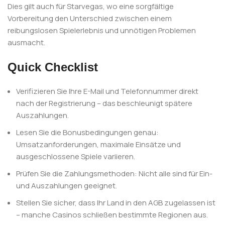
Dies gilt auch für Starvegas, wo eine sorgfältige
Vorbereitung den Unterschied zwischen einem
reibungslosen Spielerlebnis und unnötigen Problemen
ausmacht.
Quick Checklist
Verifizieren Sie Ihre E-Mail und Telefonnummer direkt
nach der Registrierung – das beschleunigt spätere
Auszahlungen.
Lesen Sie die Bonusbedingungen genau:
Umsatzanforderungen, maximale Einsätze und
ausgeschlossene Spiele variieren.
Prüfen Sie die Zahlungsmethoden: Nicht alle sind für Ein-
und Auszahlungen geeignet.
Stellen Sie sicher, dass Ihr Land in den AGB zugelassen ist
– manche Casinos schließen bestimmte Regionen aus.