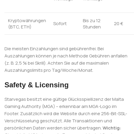
Kryptowährungen
Bis zu 12
Sofort
20 €
(BTC, ETH)
Stunden
Die meisten Einzahlungen sind gebührenfrei. Bei
Auszahlungen können je nach Methode Gebühren anfallen
(z. B. 2,5 % bei Skrill). Achten Sie auf die maximalen
Auszahlungslimits pro Tag/Woche/Monat.
Safety & Licensing
Starvegas besitzt eine gültige Glücksspiellizenz der Malta
Gaming Authority (MGA) – erkennbar am MGA-Logo im
Footer. Zusätzlich wird die Website durch eine 256-Bit-SSL-
Verschlüsselung geschützt. Alle Transaktionen und
persönlichen Daten werden sicher übertragen.
Wichtig: