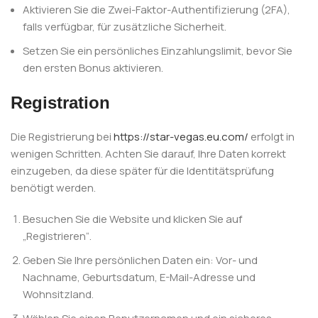
Aktivieren Sie die Zwei-Faktor-Authentifizierung (2FA),
falls verfügbar, für zusätzliche Sicherheit.
Setzen Sie ein persönliches Einzahlungslimit, bevor Sie
den ersten Bonus aktivieren.
Registration
Die Registrierung bei
https://star-vegas.eu.com/
erfolgt in
wenigen Schritten. Achten Sie darauf, Ihre Daten korrekt
einzugeben, da diese später für die Identitätsprüfung
benötigt werden.
Besuchen Sie die Website und klicken Sie auf
„Registrieren“.
Geben Sie Ihre persönlichen Daten ein: Vor- und
Nachname, Geburtsdatum, E-Mail-Adresse und
Wohnsitzland.