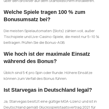
über den Browser auf dem Startbildschirm installieren.
Welche Spiele tragen 100 % zum
Bonusumsatz bei?
Die meisten Spielautomaten (Slots) zählen voll, außer
Tischspiele und Live-Casino-Spiele, die meist nur 5–10 %
beitragen. Prüfen Sie die Bonus-AGB.
Wie hoch ist der maximale Einsatz
während des Bonus?
Üblich sind 5 € pro Spin oder Runde. Höhere Einsätze
können zum Verfall des Bonus führen.
Ist Starvegas in Deutschland legal?
Ja, Starvegas besitzt eine gültige MGA-Lizenz und ist in
Deutschland gemäß Glücksspielstaatsvertrag 2021 für