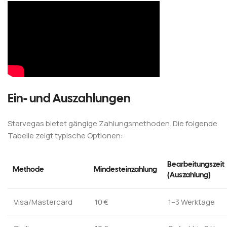
Ein- und Auszahlungen
Starvegas bietet gängige Zahlungsmethoden. Die folgende
Tabelle zeigt typische Optionen:
Bearbeitungszeit
Methode
Mindesteinzahlung
(Auszahlung)
Visa/Mastercard
10 €
1–3 Werktage