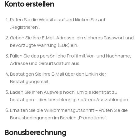
Konto erstellen
Rufen Sie die Website auf und klicken Sie auf
„Registrieren“.
Geben Sie Ihre E‑Mail-Adresse, ein sicheres Passwort und
bevorzugte Währung (EUR) ein.
Füllen Sie das persönliche Profil mit Vor- und Nachname,
Adresse und Geburtsdatum aus.
Bestätigen Sie Ihre E‑Mail über den Link in der
Bestätigungsmail.
Laden Sie Ihren Ausweis hoch, um die Identität zu
bestätigen – dies beschleunigt spätere Auszahlungen.
Erhalten Sie die Willkommensgutschrift – Prüfen Sie die
Bonusbedingungen im Bereich „Promotions“.
Bonusberechnung