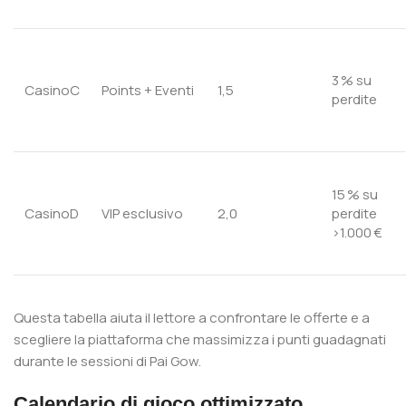
3 % su
CasinoC
Points + Eventi
1,5
perdite
15 % su
CasinoD
VIP esclusivo
2,0
perdite
>1.000 €
Questa tabella aiuta il lettore a confrontare le offerte e a
scegliere la piattaforma che massimizza i punti guadagnati
durante le sessioni di Pai Gow.
Calendario di gioco ottimizzato