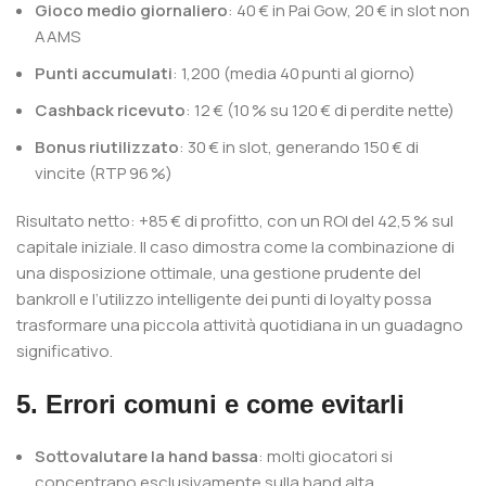
Gioco medio giornaliero
: 40 € in Pai Gow, 20 € in slot non
AAMS
Punti accumulati
: 1,200 (media 40 punti al giorno)
Cashback ricevuto
: 12 € (10 % su 120 € di perdite nette)
Bonus riutilizzato
: 30 € in slot, generando 150 € di
vincite (RTP 96 %)
Risultato netto: +85 € di profitto, con un ROI del 42,5 % sul
capitale iniziale. Il caso dimostra come la combinazione di
una disposizione ottimale, una gestione prudente del
bankroll e l’utilizzo intelligente dei punti di loyalty possa
trasformare una piccola attività quotidiana in un guadagno
significativo.
5. Errori comuni e come evitarli
Sottovalutare la hand bassa
: molti giocatori si
concentrano esclusivamente sulla hand alta,