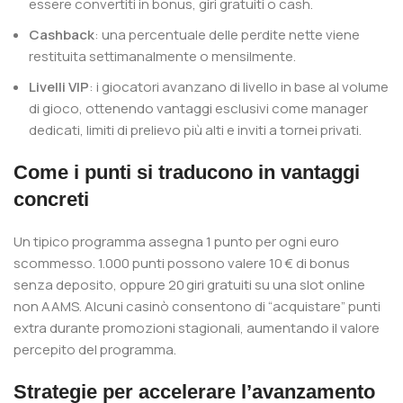
essere convertiti in bonus, giri gratuiti o cash.
Cashback
: una percentuale delle perdite nette viene
restituita settimanalmente o mensilmente.
Livelli VIP
: i giocatori avanzano di livello in base al volume
di gioco, ottenendo vantaggi esclusivi come manager
dedicati, limiti di prelievo più alti e inviti a tornei privati.
Come i punti si traducono in vantaggi
concreti
Un tipico programma assegna 1 punto per ogni euro
scommesso. 1.000 punti possono valere 10 € di bonus
senza deposito, oppure 20 giri gratuiti su una slot online
non AAMS. Alcuni casinò consentono di “acquistare” punti
extra durante promozioni stagionali, aumentando il valore
percepito del programma.
Strategie per accelerare l’avanzamento