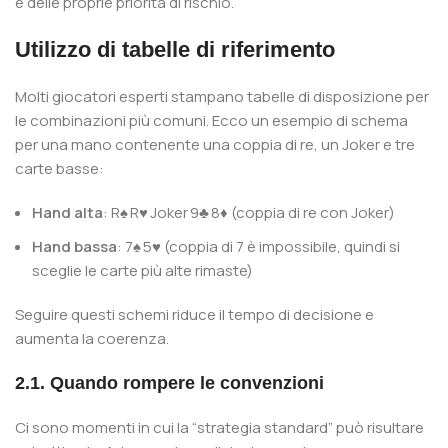
e delle proprie priorità di rischio.
Utilizzo di tabelle di riferimento
Molti giocatori esperti stampano tabelle di disposizione per
le combinazioni più comuni. Ecco un esempio di schema
per una mano contenente una coppia di re, un Joker e tre
carte basse:
Hand alta
: R♠ R♥ Joker 9♣ 8♦ (coppia di re con Joker)
Hand bassa
: 7♠ 5♥ (coppia di 7 è impossibile, quindi si
sceglie le carte più alte rimaste)
Seguire questi schemi riduce il tempo di decisione e
aumenta la coerenza.
2.1. Quando rompere le convenzioni
Ci sono momenti in cui la “strategia standard” può risultare