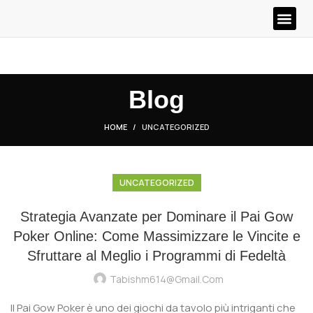
Blog
HOME
UNCATEGORIZED
UNCATEGORIZED
Strategia Avanzate per Dominare il Pai Gow
Poker Online: Come Massimizzare le Vincite e
Sfruttare al Meglio i Programmi di Fedeltà
Tabishm614@gmail.com
Il Pai Gow Poker è uno dei giochi da tavolo più intriganti che