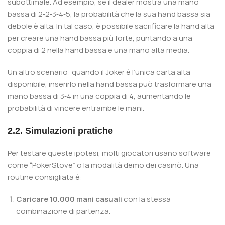
subottimale. Ad esempio, se il dealer mostra una mano
bassa di 2‑2‑3‑4‑5, la probabilità che la sua hand bassa sia
debole è alta. In tal caso, è possibile sacrificare la hand alta
per creare una hand bassa più forte, puntando a una
coppia di 2 nella hand bassa e una mano alta media.
Un altro scenario: quando il Joker è l’unica carta alta
disponibile, inserirlo nella hand bassa può trasformare una
mano bassa di 3‑4 in una coppia di 4, aumentando le
probabilità di vincere entrambe le mani.
2.2. Simulazioni pratiche
Per testare queste ipotesi, molti giocatori usano software
come “PokerStove” o la modalità demo dei casinò. Una
routine consigliata è:
Caricare 10.000 mani casuali
con la stessa
combinazione di partenza.