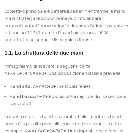
L’obiettivo principale è battere il dealer in entrambe le mani,
ma la strategia di disposizione può influenzare
notevolmente il “house edge”. Riducendo l’edge, il giocatore
ottiene un RTP (Return to Player) più vicino al 99 %,
soprattutto se segue le linee guida di base.
1.1. La struttura delle due mani
Immaginiamo di ricevere le seguenti carte:
A♠ K♥ Q♦ J♣ 10♥ 9♠ 2♦. Una disposizione classica prevede:
Hand alta
: A♠ K♥ Q♦ J♣ 10♥ (scala reale)
Hand bassa
: 9♠ 2♦ (coppia di 9 è migliore di una semplice
carta alta)
In questo caso, la hand alta è imbattibile, mentre la hand
bassa è la più alta possibile con le carte residue. Un altro
esempio: A♣ A♦ K♠ Q♥ 8♣ 7♠ 3♥. Una disposizione difensiva