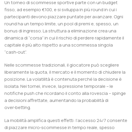
Un torneo di scommesse sportive parte con un budget
fisso, ad esempio €100, e si sviluppa in più round in cui i
partecipanti devono piazzare puntate per avanzare. Ogni
round ha un tempo limite, un pool di premi e, spesso, un
bonus di ingresso. La struttura a eliminazione crea una
dinamica di “corsa” in cui il rischio di perdere rapidamente il
capitale è più alto rispetto a una scommessa singola
“cash‑out”.
Nelle scommesse tradizionali, il giocatore può scegliere
liberamente la quota, il mercato e il momento di chiudere la
posizione. La volatilità è contenuta perché la decisione è
isolata. Nei tornei, invece, la pressione temporale – le
notifiche push che ricordano il conto alla rovescia – spinge
a decisioni affrettate, aumentando la probabilità di
over‑betting.
La mobilità amplifica questi effetti: l’accesso 24/7 consente
di piazzare micro‑scommesse in tempo reale, spesso