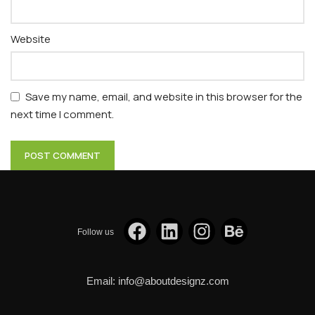
Website
Save my name, email, and website in this browser for the
next time I comment.
Follow us
Email: info@aboutdesignz.com