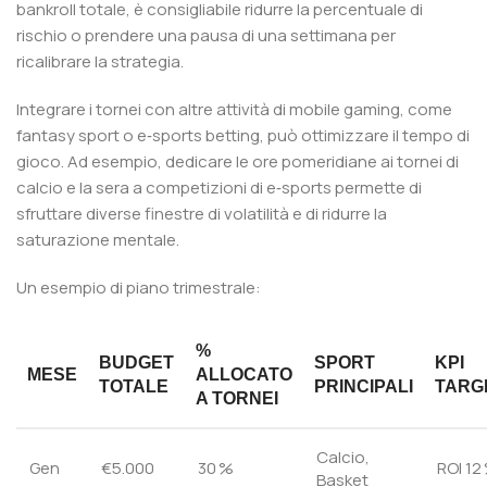
bankroll totale, è consigliabile ridurre la percentuale di
rischio o prendere una pausa di una settimana per
ricalibrare la strategia.
Integrare i tornei con altre attività di mobile gaming, come
fantasy sport o e‑sports betting, può ottimizzare il tempo di
gioco. Ad esempio, dedicare le ore pomeridiane ai tornei di
calcio e la sera a competizioni di e‑sports permette di
sfruttare diverse finestre di volatilità e di ridurre la
saturazione mentale.
Un esempio di piano trimestrale:
%
BUDGET
SPORT
KPI
MESE
ALLOCATO
TOTALE
PRINCIPALI
TARG
A TORNEI
Calcio,
Gen
€5.000
30 %
ROI 12
Basket