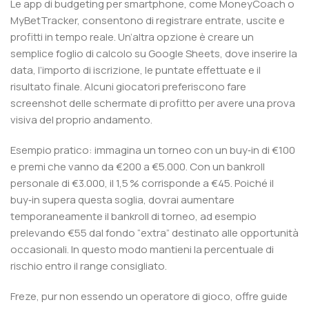
Le app di budgeting per smartphone, come MoneyCoach o
MyBetTracker, consentono di registrare entrate, uscite e
profitti in tempo reale. Un’altra opzione è creare un
semplice foglio di calcolo su Google Sheets, dove inserire la
data, l’importo di iscrizione, le puntate effettuate e il
risultato finale. Alcuni giocatori preferiscono fare
screenshot delle schermate di profitto per avere una prova
visiva del proprio andamento.
Esempio pratico: immagina un torneo con un buy‑in di €100
e premi che vanno da €200 a €5.000. Con un bankroll
personale di €3.000, il 1,5 % corrisponde a €45. Poiché il
buy‑in supera questa soglia, dovrai aumentare
temporaneamente il bankroll di torneo, ad esempio
prelevando €55 dal fondo “extra” destinato alle opportunità
occasionali. In questo modo mantieni la percentuale di
rischio entro il range consigliato.
Freze, pur non essendo un operatore di gioco, offre guide