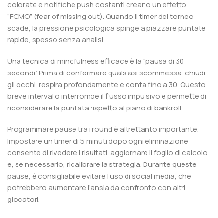
colorate e notifiche push costanti creano un effetto
“FOMO” (fear of missing out). Quando il timer del torneo
scade, la pressione psicologica spinge a piazzare puntate
rapide, spesso senza analisi.
Una tecnica di mindfulness efficace è la “pausa di 30
secondi”. Prima di confermare qualsiasi scommessa, chiudi
gli occhi, respira profondamente e conta fino a 30. Questo
breve intervallo interrompe il flusso impulsivo e permette di
riconsiderare la puntata rispetto al piano di bankroll.
Programmare pause tra i round è altrettanto importante.
Impostare un timer di 5 minuti dopo ogni eliminazione
consente di rivedere i risultati, aggiornare il foglio di calcolo
e, se necessario, ricalibrare la strategia. Durante queste
pause, è consigliabile evitare l’uso di social media, che
potrebbero aumentare l’ansia da confronto con altri
giocatori.