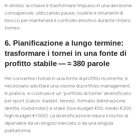
In sintesi, la chiave è trasformare l’impulso in una decisione
consapevole, utilizzando pause, routine e strumenti di
blocco per mantenere il controllo emotivo durante l’intero
torneo.
6. Pianificazione a lungo termine:
trasformare i tornei in una fonte di
profitto stabile — ≈ 380 parole
Per convertire i tornei in una fonte di profitto ricorrente, è
necessario adottare una visione di portfolio management.
In pratica, si costruisce un “portfolio di tornei” diversificato
per sport (calcio, basket, tennis), formato (eliminazione
diretta, round‑robin) e stake (low‑budget €50, medio €200,
high‑budget €1.000). La diversificazione riduce il rischio di
dipendere da un singolo mercato o da una singola
piattaforma.