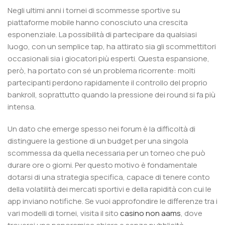
Negli ultimi anni i tornei di scommesse sportive su
piattaforme mobile hanno conosciuto una crescita
esponenziale. La possibilità di partecipare da qualsiasi
luogo, con un semplice tap, ha attirato sia gli scommettitori
occasionali sia i giocatori più esperti. Questa espansione,
però, ha portato con sé un problema ricorrente: molti
partecipanti perdono rapidamente il controllo del proprio
bankroll, soprattutto quando la pressione dei round si fa più
intensa.
Un dato che emerge spesso nei forum è la difficoltà di
distinguere la gestione di un budget per una singola
scommessa da quella necessaria per un torneo che può
durare ore o giorni. Per questo motivo è fondamentale
dotarsi di una strategia specifica, capace di tenere conto
della volatilità dei mercati sportivi e della rapidità con cui le
app inviano notifiche. Se vuoi approfondire le differenze tra i
vari modelli di tornei, visita il sito
casino non aams
, dove