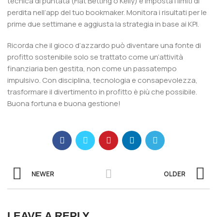
tecnica di puntata (Flat Betting o Kelly) e imposta i limiti di
perdita nell’app del tuo bookmaker. Monitora i risultati per le
prime due settimane e aggiusta la strategia in base ai KPI.
Ricorda che il gioco d’azzardo può diventare una fonte di
profitto sostenibile solo se trattato come un’attività
finanziaria ben gestita, non come un passatempo
impulsivo. Con disciplina, tecnologia e consapevolezza,
trasformare il divertimento in profitto è più che possibile.
Buona fortuna e buona gestione!
NEWER
OLDER
LEAVE A REPLY