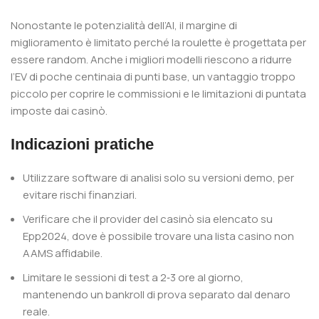
Nonostante le potenzialità dell’AI, il margine di
miglioramento è limitato perché la roulette è progettata per
essere random. Anche i migliori modelli riescono a ridurre
l’EV di poche centinaia di punti base, un vantaggio troppo
piccolo per coprire le commissioni e le limitazioni di puntata
imposte dai casinò.
Indicazioni pratiche
Utilizzare software di analisi solo su versioni demo, per
evitare rischi finanziari.
Verificare che il provider del casinò sia elencato su
Epp2024, dove è possibile trovare una lista casino non
AAMS affidabile.
Limitare le sessioni di test a 2‑3 ore al giorno,
mantenendo un bankroll di prova separato dal denaro
reale.