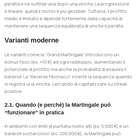
perdita e ne sottrae una dopo una vincita. La progressione
è lineare, quindi il rischio è più gestibile. Tuttavia, il profitto
medio è limitato e dipende fortemente dalla capacità di
mantenere una sequenza equilibrata di vincite e perdite.
Varianti moderne
Le varianti come la “Grand Martingale” introducono un
bonus fisso (es. +10 €) ad ogni raddoppio, aumentando il
potenziale di profitto ma anche la probabilità di esaurire il
bankroll. La “Reverse Fibonacci” inverte la sequenza quando
si registra una vincita, cercando di capitalizzare su streak
positive.
2.1. Quando (e perché) la Martingale può
“funzionare” in pratica
In ambienti con limiti di puntata molto alti (es. 5.000 €) e un
bankroll sostanzioso (es. 200.000 €), la Martingale può