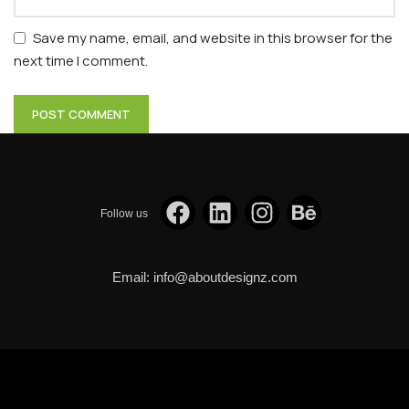
Save my name, email, and website in this browser for the
next time I comment.
Follow us
Email: info@aboutdesignz.com