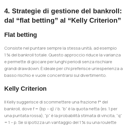
4. Strategie di gestione del bankroll:
dal “flat betting” al “Kelly Criterion”
Flat betting
Consiste nel puntare sempre la stessa unità, ad esempio
1 % del bankroll totale. Questo approccio riduce la varianza
e permette di giocare per lunghi periodi senza rischiare
grandi drawdown. È ideale per chi preferisce un’esperienza a
basso rischio e vuole concentrarsi sul divertimento.
Kelly Criterion
Il Kelly suggerisce di scommettere una frazione f* del
bankroll, dove f = (bp – q) / b. “b” è la quota netta (es. 1 per
una puntata rossa), “p” è la probabilità stimata di vincita, “q”
= 1 – p. Se si ipotizza un vantaggio del 1 % su una roulette