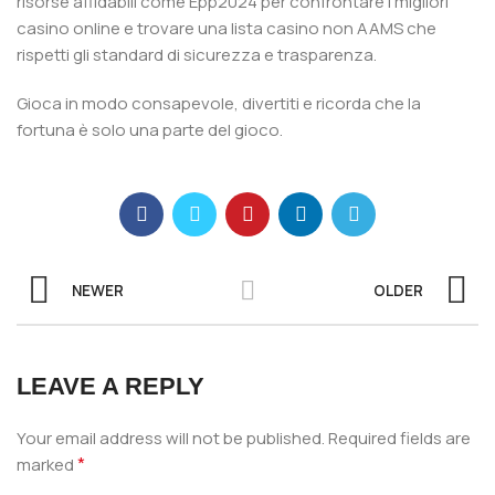
risorse affidabili come Epp2024 per confrontare i migliori
casino online e trovare una lista casino non AAMS che
rispetti gli standard di sicurezza e trasparenza.
Gioca in modo consapevole, divertiti e ricorda che la
fortuna è solo una parte del gioco.
NEWER
OLDER
LEAVE A REPLY
Your email address will not be published.
Required fields are
*
marked