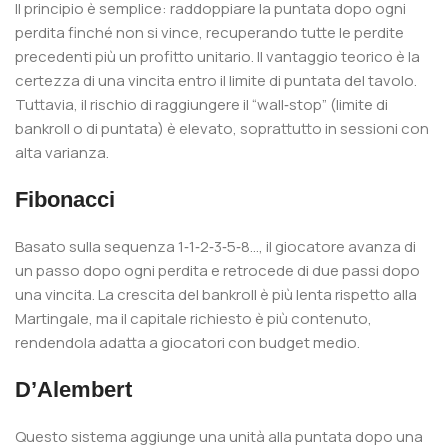
Il principio è semplice: raddoppiare la puntata dopo ogni
perdita finché non si vince, recuperando tutte le perdite
precedenti più un profitto unitario. Il vantaggio teorico è la
certezza di una vincita entro il limite di puntata del tavolo.
Tuttavia, il rischio di raggiungere il “wall‑stop” (limite di
bankroll o di puntata) è elevato, soprattutto in sessioni con
alta varianza.
Fibonacci
Basato sulla sequenza 1‑1‑2‑3‑5‑8…, il giocatore avanza di
un passo dopo ogni perdita e retrocede di due passi dopo
una vincita. La crescita del bankroll è più lenta rispetto alla
Martingale, ma il capitale richiesto è più contenuto,
rendendola adatta a giocatori con budget medio.
D’Alembert
Questo sistema aggiunge una unità alla puntata dopo una