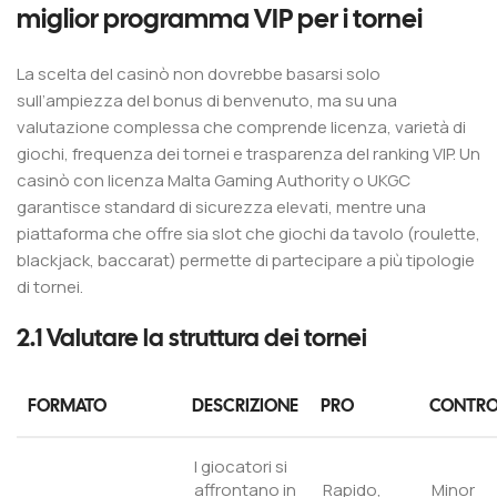
miglior programma VIP per i tornei
La scelta del casinò non dovrebbe basarsi solo
sull’ampiezza del bonus di benvenuto, ma su una
valutazione complessa che comprende licenza, varietà di
giochi, frequenza dei tornei e trasparenza del ranking VIP. Un
casinò con licenza Malta Gaming Authority o UKGC
garantisce standard di sicurezza elevati, mentre una
piattaforma che offre sia slot che giochi da tavolo (roulette,
blackjack, baccarat) permette di partecipare a più tipologie
di tornei.
2.1 Valutare la struttura dei tornei
FORMATO
DESCRIZIONE
PRO
CONTR
I giocatori si
affrontano in
Rapido,
Minor