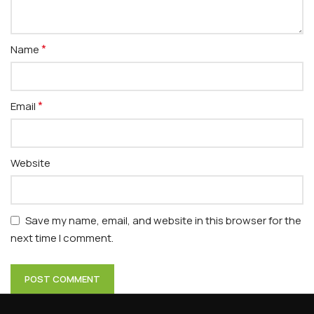
*
Name
*
Email
Website
Save my name, email, and website in this browser for the
next time I comment.