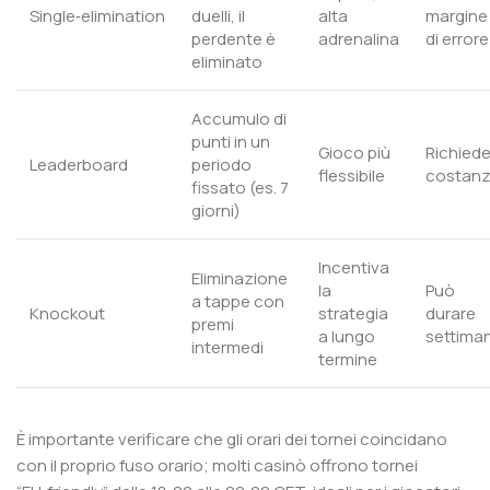
Single‑elimination
duelli, il
alta
margine
perdente è
adrenalina
di errore
eliminato
Accumulo di
punti in un
Gioco più
Richied
Leaderboard
periodo
flessibile
costan
fissato (es. 7
giorni)
Incentiva
Eliminazione
la
Può
a tappe con
Knockout
strategia
durare
premi
a lungo
settima
intermedi
termine
È importante verificare che gli orari dei tornei coincidano
con il proprio fuso orario; molti casinò offrono tornei