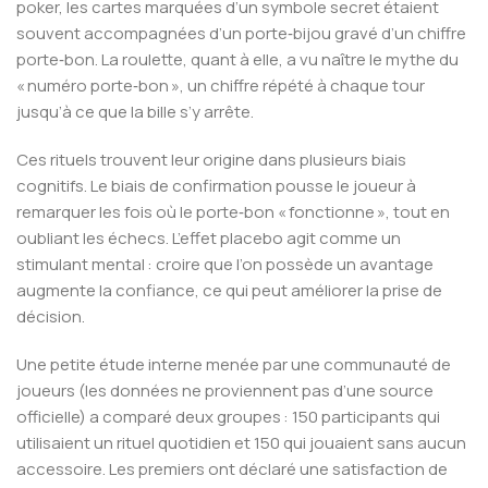
poker, les cartes marquées d’un symbole secret étaient
souvent accompagnées d’un porte‑bijou gravé d’un chiffre
porte‑bon. La roulette, quant à elle, a vu naître le mythe du
« numéro porte‑bon », un chiffre répété à chaque tour
jusqu’à ce que la bille s’y arrête.
Ces rituels trouvent leur origine dans plusieurs biais
cognitifs. Le biais de confirmation pousse le joueur à
remarquer les fois où le porte‑bon « fonctionne », tout en
oubliant les échecs. L’effet placebo agit comme un
stimulant mental : croire que l’on possède un avantage
augmente la confiance, ce qui peut améliorer la prise de
décision.
Une petite étude interne menée par une communauté de
joueurs (les données ne proviennent pas d’une source
officielle) a comparé deux groupes : 150 participants qui
utilisaient un rituel quotidien et 150 qui jouaient sans aucun
accessoire. Les premiers ont déclaré une satisfaction de