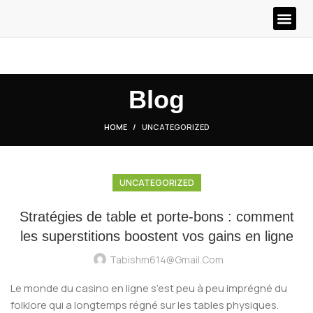
Blog
HOME
UNCATEGORIZED
UNCATEGORIZED
Stratégies de table et porte‑bons : comment
les superstitions boostent vos gains en ligne
Tabishm614@gmail.com
Le monde du casino en ligne s’est peu à peu imprégné du
folklore qui a longtemps régné sur les tables physiques.