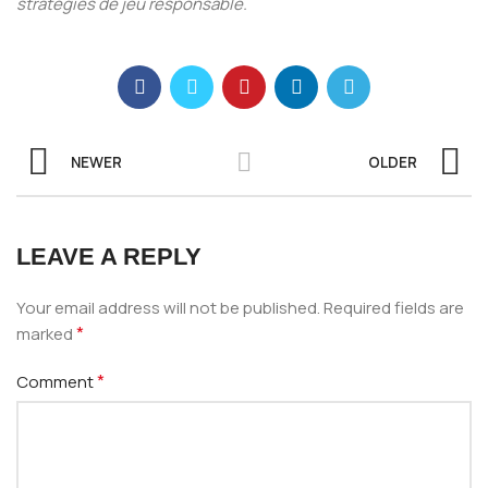
stratégies de jeu responsable.
NEWER
OLDER
LEAVE A REPLY
Your email address will not be published.
Required fields are
*
marked
*
Comment