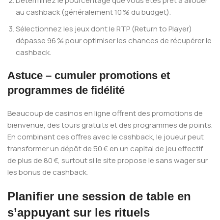
Déterminez le pourcentage que vous êtes prêt à allouer
au cashback (généralement 10 % du budget).
Sélectionnez les jeux dont le RTP (Return to Player)
dépasse 96 % pour optimiser les chances de récupérer le
cashback.
Astuce – cumuler promotions et
programmes de fidélité
Beaucoup de casinos en ligne offrent des promotions de
bienvenue, des tours gratuits et des programmes de points.
En combinant ces offres avec le cashback, le joueur peut
transformer un dépôt de 50 € en un capital de jeu effectif
de plus de 80 €, surtout si le site propose le sans wager sur
les bonus de cashback.
Planifier une session de table en
s’appuyant sur les rituels