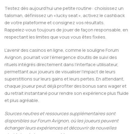
Testez dès aujourd’hui une petite routine : choisissez un
talisman, définissez un « lucky seat », activez le cashback
de votre plateforme et consignez vos résultats.
Rappelez‑vous toujours de jouer de façon responsable, en
respectant les limites que vous vous êtes fixées.
L’avenir des casinos en ligne, comme le souligne Forum
Avignon, pourrait voir l’émergence d’outils de suivi des
rituels intégrés directement dans l’interface utilisateur,
permettant aux joueurs de visualiser l’impact de leurs
superstitions sur leurs gains et leurs pertes. En attendant,
chaque joueur peut déjà profiter des bonus sans wager et
du retrait instantané pour rendre son expérience plus fluide
et plus agréable.
Sources neutres et ressources supplémentaires sont
disponibles sur Forum Avignon, où les joueurs peuvent
échanger leurs expériences et découvrir de nouvelles