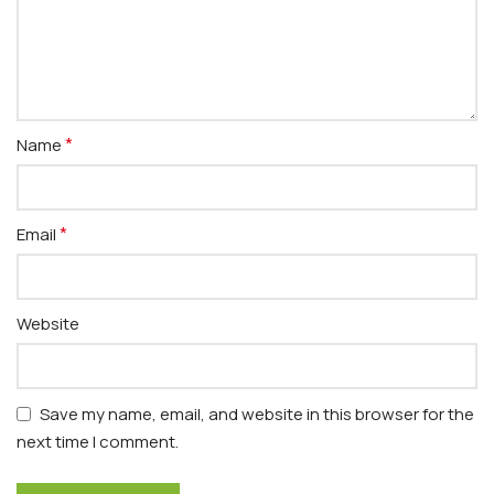
*
Name
*
Email
Website
Save my name, email, and website in this browser for the
next time I comment.