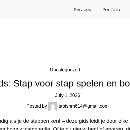
Services
Portfolio
Uncategorized
s: Stap voor stap spelen en 
July 1, 2026
Posted by
tabishm614@gmail.com
dig als je de stappen kent – deze gids leidt je door elk
s en hoge winstpotentie. Of je nu nieuw bent of ervaren, 