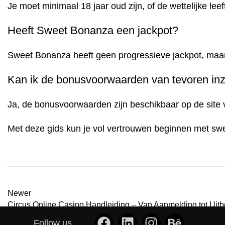
Je moet minimaal 18 jaar oud zijn, of de wettelijke leefti
Heeft Sweet Bonanza een jackpot?
Sweet Bonanza heeft geen progressieve jackpot, maar
Kan ik de bonusvoorwaarden van tevoren in
Ja, de bonusvoorwaarden zijn beschikbaar op de site 
Met deze gids kun je vol vertrouwen beginnen met swe
Newer
Circus Online Casino Handleiding – Van Aanmelding tot Uitb
Back to list
Follow us