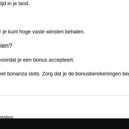
jd in je land.
 je kunt hoge vaste winsten behalen.
zien?
voordat je een bonus accepteert.
et bonanza slots. Zorg dat je de bonusberekeningen begr
etaling