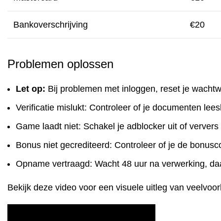
Bankoverschrijving
€20
Problemen oplossen
Let op:
Bij problemen met inloggen, reset je wacht
Verificatie mislukt: Controleer of je documenten le
Game laadt niet: Schakel je adblocker uit of verver
Bonus niet gecrediteerd: Controleer of je de bonus
Opname vertraagd: Wacht 48 uur na verwerking, da
Bekijk deze video voor een visuele uitleg van veelv