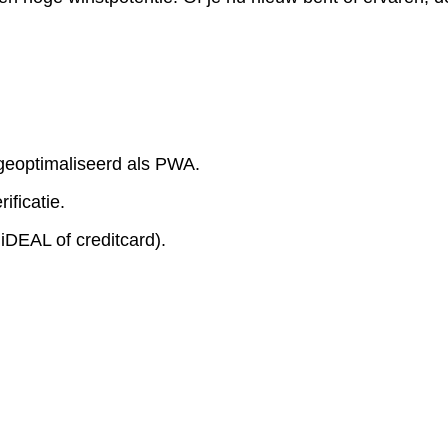
 geoptimaliseerd als PWA.
ificatie.
 iDEAL of creditcard).