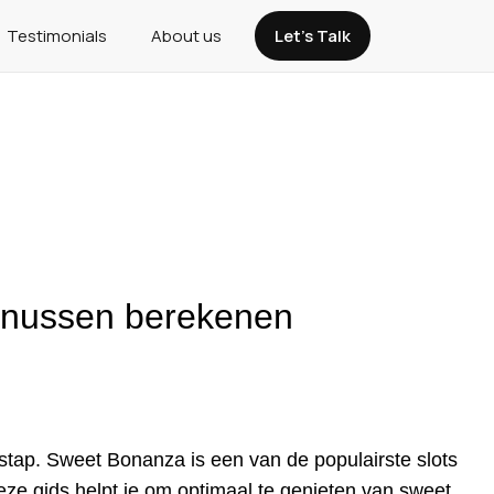
Testimonials
About us
Let's Talk
bonussen berekenen
e stap. Sweet Bonanza is een van de populairste slots
deze gids helpt je om optimaal te genieten van sweet