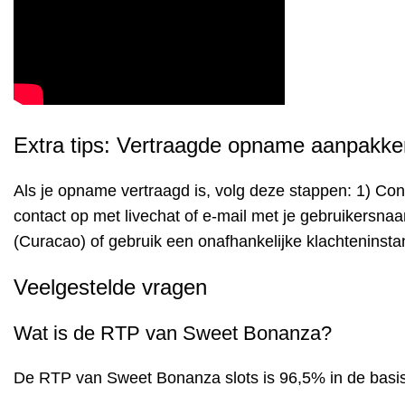
Extra tips: Vertraagde opname aanpakke
Als je opname vertraagd is, volg deze stappen: 1) Cont
contact op met livechat of e-mail met je gebruikersnaa
(Curacao) of gebruik een onafhankelijke klachteninstan
Veelgestelde vragen
Wat is de RTP van Sweet Bonanza?
De RTP van Sweet Bonanza slots is 96,5% in de basisv