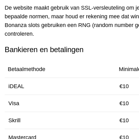
De website maakt gebruik van SSL-versleuteling om je
bepaalde normen, maar houd er rekening mee dat winst
Bonanza slots gebruiken een RNG (random number gene
controleren.
Bankieren en betalingen
Betaalmethode
Minimale
iDEAL
€10
Visa
€10
Skrill
€10
Mastercard
€10