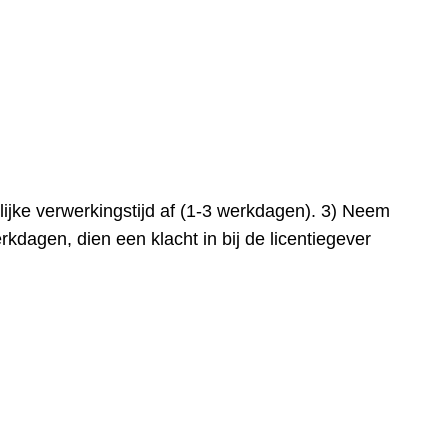
lijke verwerkingstijd af (1-3 werkdagen). 3) Neem
kdagen, dien een klacht in bij de licentiegever