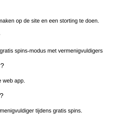
aken op de site en een storting te doen.
?
 gratis spins-modus met vermenigvuldigers
n?
ve web app.
a?
menigvuldiger tijdens gratis spins.